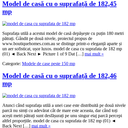
Model de casă cu o suprafață de 182,45
mp
Suprafața utilă a acestui model de casă depășește cu puțin 180 metri
pătrați. Gândit pe două nivele, proiectul propus de
www.boutiquehomes.com.au se distinge printr-o eleganță aparte și
un aer sofisticat, ușor luxos. model de casa cu suprafata de 182 mp
(01) ◄ Back Next ► Picture 1 of 9 Dat […]
mai mult »
Categorie:
Modele de case peste 150 mp
Model de casă cu o suprafață de 182,46
mp
Atunci când suprafața utilă a unei case este distribuită pe două nivele
parcă nu simți cu adevărat cât de mare este aceasta, dar când toți
acești metri pătrați sunt desfășurați pe unu singur etaj parcă percepi
altfel proporțiile. model de casa cu suprafata de 182 mp (01) ◄
Back Next […]
mai mult »