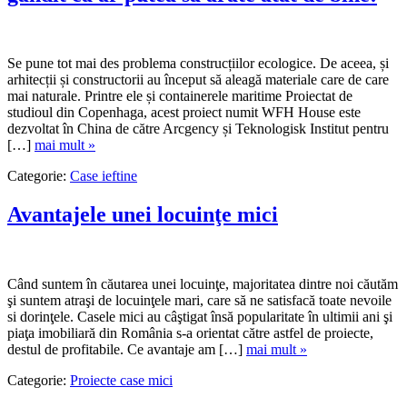
Se pune tot mai des problema construcțiilor ecologice. De aceea, și
arhitecții și constructorii au început să aleagă materiale care de care
mai naturale. Printre ele și containerele maritime Proiectat de
studioul din Copenhaga, acest proiect numit WFH House este
dezvoltat în China de către Arcgency și Teknologisk Institut pentru
[…]
mai mult »
Categorie:
Case ieftine
Avantajele unei locuinţe mici
Când suntem în căutarea unei locuinţe, majoritatea dintre noi căutăm
şi suntem atraşi de locuinţele mari, care să ne satisfacă toate nevoile
si dorinţele. Casele mici au câştigat însă popularitate în ultimii ani şi
piaţa imobiliară din România s-a orientat către astfel de proiecte,
destul de profitabile. Ce avantaje am […]
mai mult »
Categorie:
Proiecte case mici