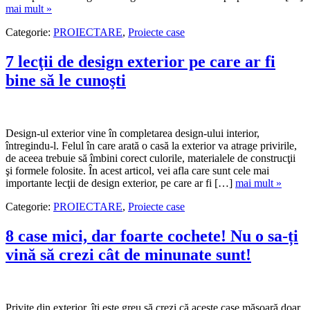
mai mult »
Categorie:
PROIECTARE
,
Proiecte case
7 lecţii de design exterior pe care ar fi
bine să le cunoşti
Design-ul exterior vine în completarea design-ului interior,
întregindu-l. Felul în care arată o casă la exterior va atrage privirile,
de aceea trebuie să îmbini corect culorile, materialele de construcţii
şi formele folosite. În acest articol, vei afla care sunt cele mai
importante lecţii de design exterior, pe care ar fi […]
mai mult »
Categorie:
PROIECTARE
,
Proiecte case
8 case mici, dar foarte cochete! Nu o sa-ți
vină să crezi cât de minunate sunt!
Privite din exterior, îți este greu să crezi că aceste case măsoară doar