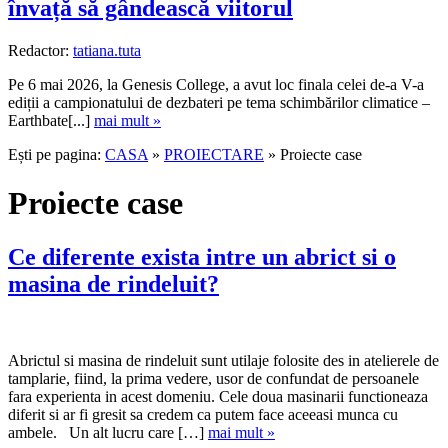
învață să gândească viitorul
Redactor:
tatiana.tuta
Pe 6 mai 2026, la Genesis College, a avut loc finala celei de-a V-a
ediții a campionatului de dezbateri pe tema schimbărilor climatice –
Earthbate[...]
mai mult »
Ești pe pagina:
CASA
»
PROIECTARE
» Proiecte case
Proiecte case
Ce diferente exista intre un abrict si o
masina de rindeluit?
Abrictul si masina de rindeluit sunt utilaje folosite des in atelierele de
tamplarie, fiind, la prima vedere, usor de confundat de persoanele
fara experienta in acest domeniu. Cele doua masinarii functioneaza
diferit si ar fi gresit sa credem ca putem face aceeasi munca cu
ambele. Un alt lucru care […]
mai mult »