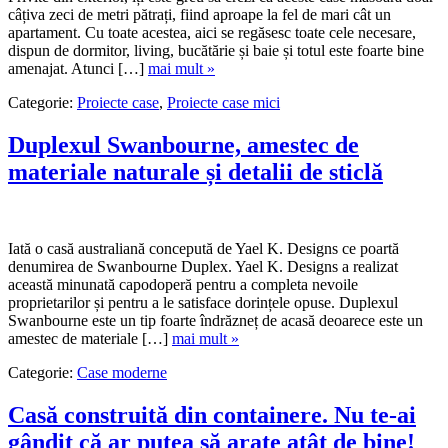
câțiva zeci de metri pătrați, fiind aproape la fel de mari cât un
apartament. Cu toate acestea, aici se regăsesc toate cele necesare,
dispun de dormitor, living, bucătărie și baie și totul este foarte bine
amenajat. Atunci […]
mai mult »
Categorie:
Proiecte case
,
Proiecte case mici
Duplexul Swanbourne, amestec de
materiale naturale și detalii de sticlă
Iată o casă australiană concepută de Yael K. Designs ce poartă
denumirea de Swanbourne Duplex. Yael K. Designs a realizat
această minunată capodoperă pentru a completa nevoile
proprietarilor și pentru a le satisface dorințele opuse. Duplexul
Swanbourne este un tip foarte îndrăzneț de acasă deoarece este un
amestec de materiale […]
mai mult »
Categorie:
Case moderne
Casă construită din containere. Nu te-ai
gândit că ar putea să arate atât de bine!