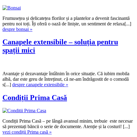
Frumusețea și delicatețea florilor și a plantelor a devenit fascinantă
pentru noi toți. Îți oferă o oază de liniște, un sentiment de relaxa[...]
despre bonsai »
Canapele extensibile – soluția pentru
spații mici
Avantaje și dezavantaje întâlnim în orice situație. Că iubim mobila
albă, dar este greu de întreținut, că ne-am îndrăgostit de o comodă
s[...]
despre canapele extensibile »
Condiții Prima Casă
Condiții Prima Casă – pe lângă avansul minim, trebuie este necesar
să prezentați băncii o serie de documente. Atenție și la costuri! [...]
vezi condiții Prima casă »