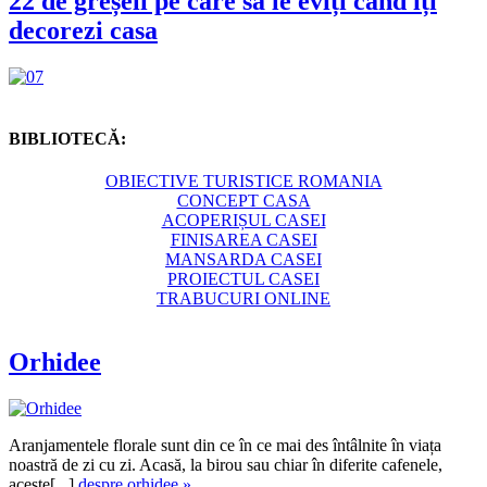
22 de greșeli pe care să le eviți când îți
decorezi casa
BIBLIOTECĂ:
OBIECTIVE TURISTICE ROMANIA
CONCEPT CASA
ACOPERIȘUL CASEI
FINISAREA CASEI
MANSARDA CASEI
PROIECTUL CASEI
TRABUCURI ONLINE
Orhidee
Aranjamentele florale sunt din ce în ce mai des întâlnite în viața
noastră de zi cu zi. Acasă, la birou sau chiar în diferite cafenele,
aceste[...]
despre orhidee »