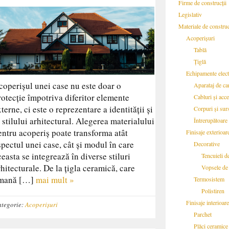
Firme de construcții
Legislativ
Materiale de construc
Acoperișuri
Tablă
Țiglă
Echipamente elect
coperișul unei case nu este doar o
Aparataj de c
rotecție împotriva diferitor elemente
Cabluri și acce
xterne, ci este o reprezentare a identității și
Corpuri și sur
l stilului arhitectural. Alegerea materialului
Întrerupătoare 
entru acoperiș poate transforma atât
Finisaje exterioar
spectul unei case, cât și modul în care
Decorative
ceasta se integrează în diverse stiluri
Tencuieli d
rhitecturale. De la țigla ceramică, care
Vopsele de 
mană […]
mai mult »
Termosistem
Polistiren
Finisaje interioare
tegorie:
Acoperișuri
Parchet
Plăci ceramice