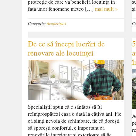
protecție de care va beneficia locuința în
s
fața unor fenomene meteo […]
mai mult »
ș
Categorie:
Acoperișuri
Ca
De ce să începi lucrări de
5
renovare ale locuinței
a
î
Specialiștii spun că e sănătos să îți
reîmprospătezi casa o dată la câțiva ani. Fie
A
că simți nevoia de schimbare, fie că dorești
p
să sporești confortul, e important ca
r
renovările interioare și exterioare să fie