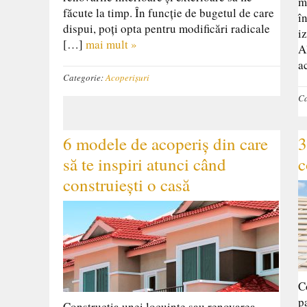
m
făcute la timp. În funcție de bugetul de care
î
dispui, poți opta pentru modificări radicale
i
[…]
mai mult »
A
a
Categorie:
Acoperișuri
Ca
6 modele de acoperiș din care
3
să te inspiri atunci când
c
construiești o casă
C
p
Construcția unei locuințe sau renovarea