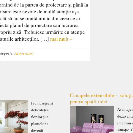
ornind de la partea de proiectare și până la
inisare este nevoie de multă atenție așa
ncât să nu se omită nimic din ceea ce ar
fecta planul de proiectare sau lucrarea
ropriu zisă. Trebuiesc urmărite cu atenție
faturile arhitecților, […]
mai mult »
tegorie:
Acoperișuri
Canapele extensibile – soluți
pentru spații mici
Frumusețea și
Avantaje 
delicatețea
dezavant
florilor și a
întâlnim 
plantelor a
situație.
devenit