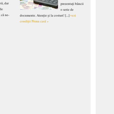
bă, dar
prezentați băncii
 de
o serie de
, că ne-
documente. Atenție și la costuri! [...]
vezi
e
condiții Prima casă »