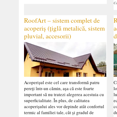
Ca
RoofArt – sistem complet de
R
acoperiș (țiglă metalică, sistem
a
pluvial, accesorii)
d
Acoperișul este cel care transformă patru
C
pereți într-un cămin, așa că este foarte
l
important să nu tratezi alegerea acestuia cu
l
superficialitate. În plus, de calitatea
e
acoperișului ales vor depinde atât confortul
c
termic al familiei tale, cât și gradul de
d