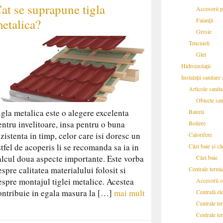
at se suprapune tigla
Accesorii p
etalica?
Faianță
Gresie
Tencuieli
Glet
Hidroizolații
Instalații sanitare
Articole sanita
Obiecte san
igla metalica este o alegere excelenta
Baterii
entru invelitoare, insa pentru o buna
Boilere
ezistenta in timp, celor care isi doresc un
Calorifere
stfel de acoperis li se recomanda sa ia in
Căzi baie și că
alcul doua aspecte importante. Este vorba
Căzi baie
espre calitatea materialului folosit si
Centrale termi
espre montajul tiglei metalice. Acestea
Accesorii c
ontribuie in egala masura la […]
mai mult
Centrală ele
Centrale te
Centrale te