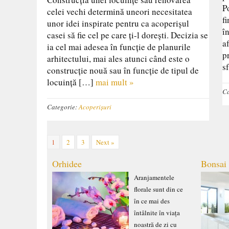
P
celei vechi determină uneori necesitatea
f
unor idei inspirate pentru ca acoperișul
î
casei să fie cel pe care ți-l dorești. Decizia se
a
ia cel mai adesea în funcție de planurile
p
arhitectului, mai ales atunci când este o
s
construcție nouă sau în funcție de tipul de
locuință […]
mai mult »
Ca
Categorie:
Acoperișuri
1
2
3
Next »
Orhidee
Bonsai
Aranjamentele
florale sunt din ce
în ce mai des
întâlnite în viața
noastră de zi cu