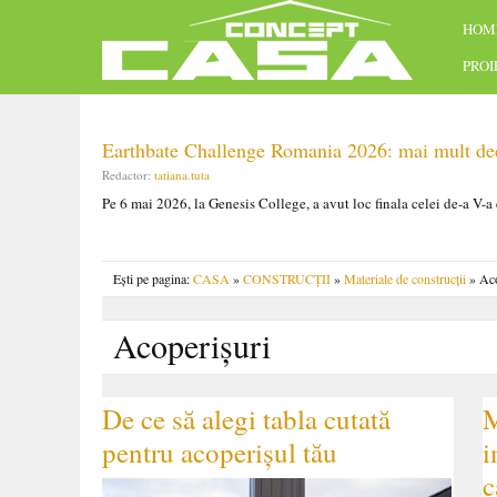
HOM
PRO
Earthbate Challenge Romania 2026: mai mult decâ
Redactor:
tatiana.tuta
Pe 6 mai 2026, la Genesis College, a avut loc finala celei de-a V-a
Ești pe pagina:
CASA
»
CONSTRUCȚII
»
Materiale de construcții
» Aco
Acoperișuri
De ce să alegi tabla cutată
M
pentru acoperișul tău
i
c