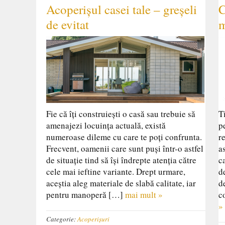
Acoperișul casei tale – greșeli
C
de evitat
m
Fie că îți construiești o casă sau trebuie să
T
amenajezi locuința actuală, există
p
numeroase dileme cu care te poți confrunta.
r
Frecvent, oamenii care sunt puși într-o astfel
a
de situație tind să își îndrepte atenția către
c
cele mai ieftine variante. Drept urmare,
d
aceștia aleg materiale de slabă calitate, iar
d
pentru manoperă […]
mai mult »
c
»
Categorie:
Acoperișuri