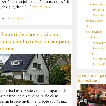
uportăm deranjul pe toată durata renovării
Termoizolații i
i, desigur, dacă […]
mai mult »
Polistiren
Vată miner
tegorie:
Acoperișuri
Scări interioare
Scule
Uși și geamuri
 lucruri de care să ții cont
Geamuri
tunci când izolezi un acoperiș
Geamuri l
nclinat
Geamuri 
Uși
Uși interior
Uși metalic
22 de greșeli pe c
decorezi casa
coperișul este poate cea mai importantă
arte a unei case sau clădiri, fie că ne
eferim la cele înclinate, drepte sau în mai