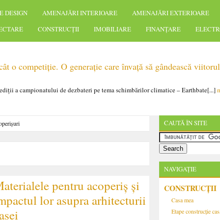
E DESIGN
AMENAJĂRI INTERIOARE
AMENAJĂRI EXTERIOARE
IECTARE
CONSTRUCȚII
IMOBILIARE
FINANȚARE
ELECTR
t o competiție. O generație care învață să gândească viitorul
 ediții a campionatului de dezbateri pe tema schimbărilor climatice – Earthbate[...]
m
CAUTĂ ÎN SITE
perișuri
NAVIGAȚIE
aterialele pentru acoperiș și
CONSTRUCȚII
mpactul lor asupra arhitecturii
Casa mea
asei
Etape construcție cas