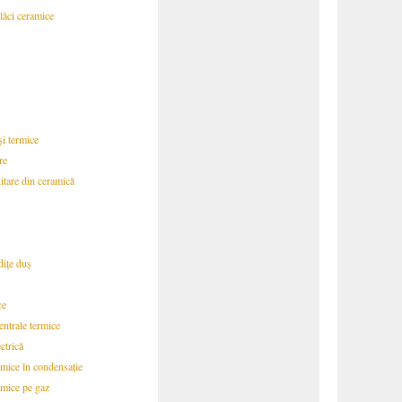
lăci ceramice
 și termice
re
itare din ceramică
dițe duș
ce
entrale termice
ctrică
rmice în condensație
rmice pe gaz