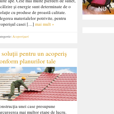
ulte ape. Cele mai multe pierderi de sunet,
ncălzire și energie sunt determinate de o
zolație cu produse de proastă calitate.
legerea materialelor potrivite, pentru
coperișul casei […]
mai mult »
tegorie:
Acoperișuri
 soluții pentru un acoperiș
onform planurilor tale
onstrucția unei case presupune
arcurgerea mai multor etape de lucru.