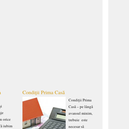
a
Condiții Prima Casă
Condiții Prima
și
Casă – pe lângă
aje
avansul minim,
în orice
trebuie este
 Că iubim
necesar să