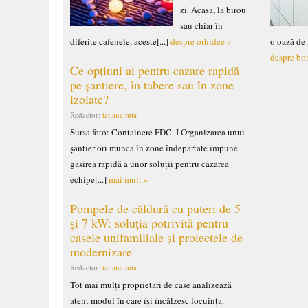
zi. Acasă, la birou
sau chiar în
diferite cafenele, aceste[...]
despre orhidee »
o oază de 
despre bo
Ce opțiuni ai pentru cazare rapidă
pe șantiere, în tabere sau în zone
izolate?
Redactor:
tatiana.tuta
Sursa foto: Containere FDC. I Organizarea unui
șantier ori munca în zone îndepărtate impune
găsirea rapidă a unor soluții pentru cazarea
echipe[...]
mai mult »
Pompele de căldură cu puteri de 5
și 7 kW: soluția potrivită pentru
casele unifamiliale și proiectele de
modernizare
Redactor:
tatiana.tuta
Tot mai mulți proprietari de case analizează
atent modul în care își încălzesc locuința.