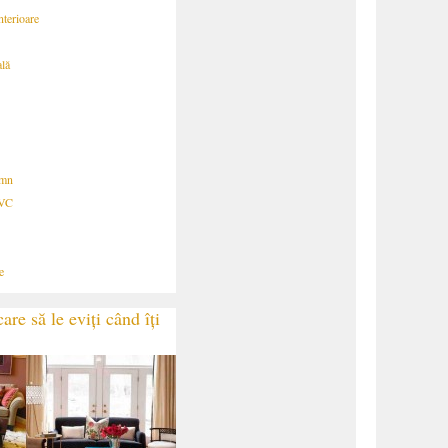
nterioare
ală
emn
PVC
e
are să le eviți când îți