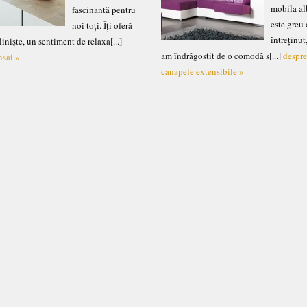
mobila al
fascinantă pentru
este greu
noi toți. Îți oferă
întreținut
liniște, un sentiment de relaxa[...]
am îndrăgostit de o comodă s[...]
despr
nsai »
canapele extensibile »