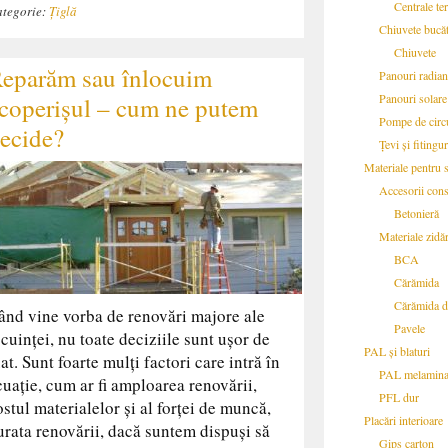
Centrale te
tegorie:
Țiglă
Chiuvete bucăt
Chiuvete
eparăm sau înlocuim
Panouri radian
Panouri solare
coperișul – cum ne putem
Pompe de circu
ecide?
Țevi și fitingur
Materiale pentru s
Accesorii cons
Betonieră
Materiale zidăr
BCA
Cărămida
Cărămida de
ând vine vorba de renovări majore ale
Pavele
ocuinței, nu toate deciziile sunt ușor de
PAL și blaturi
uat. Sunt foarte mulți factori care intră în
PAL melamina
cuație, cum ar fi amploarea renovării,
PFL dur
ostul materialelor și al forței de muncă,
Placări interioare
urata renovării, dacă suntem dispuși să
Gips carton