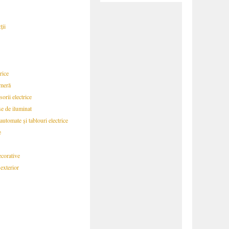
ții
rice
ameră
sorii electrice
se de iluminat
automate și tablouri electrice
e
ecorative
exterior