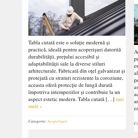
Tabla cutată este o soluție modernă și
practică, ideală pentru acoperișuri datorită
A
durabilității, prețului accesibil și
p
adaptabilității sale la diverse stiluri
e
arhitecturale. Fabricată din oțel galvanizat și
a
protejată cu straturi rezistente la coroziune,
p
aceasta oferă protecție de lungă durată
a
împotriva intemperiilor și contribuie la un
a
aspect estetic modern. Tabla cutată […]
mai
a
mult »
e
Categorie:
Acoperișuri
Ca