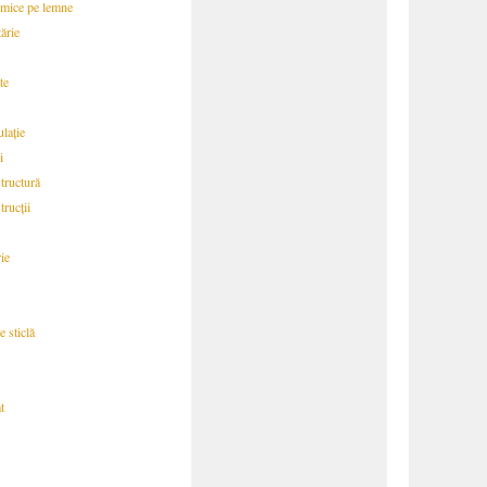
rmice pe lemne
ărie
te
lație
i
tructură
trucții
ie
 sticlă
t