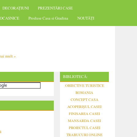
DECORAȚIUNI
PREZENTĂRI CASE
OCASNICE
Produse Casa si Gradina
NOUTĂȚI
ai mult »
BIBLIOTECĂ:
OBIECTIVE TURISTICE
ROMANIA
CONCEPT CASA
ACOPERIȘUL CASEI
FINISAREA CASEI
MANSARDA CASEI
PROIECTUL CASEI
ă
TRABUCURI ONLINE