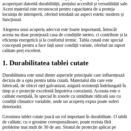
acoperișuri datorită durabilității, prețului accesibil și versatilității sale.
Acest material este recunoscut pentru capacitatea de a proteja
locuința de intemperii, oferind totodată un aspect estetic modern și
funcțional.
Alegerea unui acoperiș adecvat este foarte importantă, întrucât
acesta nu doar protejează casa de condițiile meteo, ci contribuie și la
eficiența energetică și la confortul termic. Tabla cutată este special
concepută pentru a face față unor condiții variate, oferind un raport
calitate-preț excelent.
1. Durabilitatea tablei cutate
Durabilitatea este unul dintre aspectele principale care influențează
decizia de a opta pentru tabla cutată. Materialul din care este
fabricată, de obicei oțel galvanizat, asigură rezistență îndelungată în
timp și o protecție excelentă împotriva coroziunii. Aceasta este o
calitate esențială, în special în zonele cu umiditate ridicată sau cu
condiții climatice variabile, unde un acoperiș expus poate suferi
deteriorări.
Grosimea tablei cutate joacă un rol important în durabilitate. O tablă
de calitate, cu o grosime corespunzătoare, poate rezista fără
probleme mai mult de 30 de ani. Stratul de protecție aplicat pe