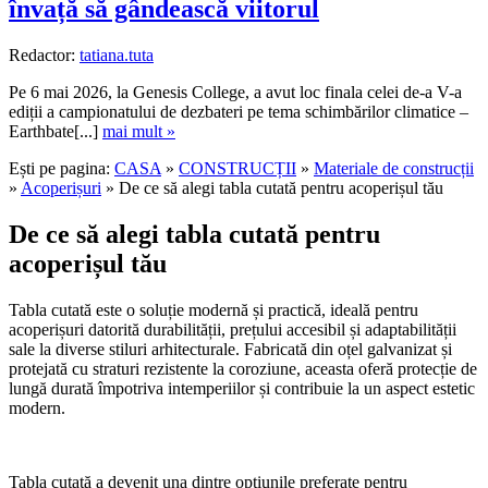
învață să gândească viitorul
Redactor:
tatiana.tuta
Pe 6 mai 2026, la Genesis College, a avut loc finala celei de-a V-a
ediții a campionatului de dezbateri pe tema schimbărilor climatice –
Earthbate[...]
mai mult »
Ești pe pagina:
CASA
»
CONSTRUCȚII
»
Materiale de construcții
»
Acoperișuri
» De ce să alegi tabla cutată pentru acoperișul tău
De ce să alegi tabla cutată pentru
acoperișul tău
Tabla cutată este o soluție modernă și practică, ideală pentru
acoperișuri datorită durabilității, prețului accesibil și adaptabilității
sale la diverse stiluri arhitecturale. Fabricată din oțel galvanizat și
protejată cu straturi rezistente la coroziune, aceasta oferă protecție de
lungă durată împotriva intemperiilor și contribuie la un aspect estetic
modern.
Tabla cutată a devenit una dintre opțiunile preferate pentru