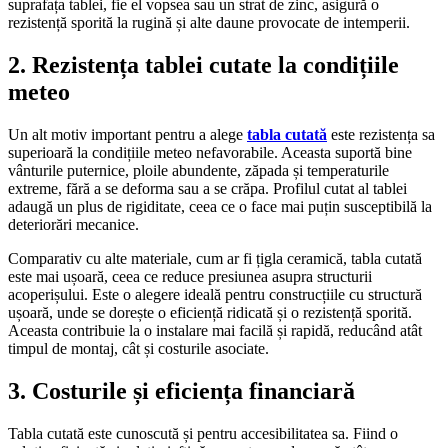
suprafața tablei, fie el vopsea sau un strat de zinc, asigură o
rezistență sporită la rugină și alte daune provocate de intemperii.
2. Rezistența tablei cutate la condițiile
meteo
Un alt motiv important pentru a alege
tabla cutată
este rezistența sa
superioară la condițiile meteo nefavorabile. Aceasta suportă bine
vânturile puternice, ploile abundente, zăpada și temperaturile
extreme, fără a se deforma sau a se crăpa. Profilul cutat al tablei
adaugă un plus de rigiditate, ceea ce o face mai puțin susceptibilă la
deteriorări mecanice.
Comparativ cu alte materiale, cum ar fi țigla ceramică, tabla cutată
este mai ușoară, ceea ce reduce presiunea asupra structurii
acoperișului. Este o alegere ideală pentru construcțiile cu structură
ușoară, unde se dorește o eficiență ridicată și o rezistență sporită.
Aceasta contribuie la o instalare mai facilă și rapidă, reducând atât
timpul de montaj, cât și costurile asociate.
3. Costurile și eficiența financiară
Tabla cutată este cunoscută și pentru accesibilitatea sa. Fiind o