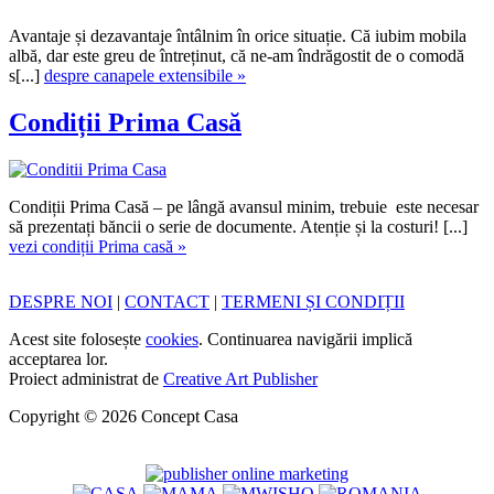
Avantaje și dezavantaje întâlnim în orice situație. Că iubim mobila
albă, dar este greu de întreținut, că ne-am îndrăgostit de o comodă
s[...]
despre canapele extensibile »
Condiții Prima Casă
Condiții Prima Casă – pe lângă avansul minim, trebuie este necesar
să prezentați băncii o serie de documente. Atenție și la costuri! [...]
vezi condiții Prima casă »
DESPRE NOI
|
CONTACT
|
TERMENI ȘI CONDIȚII
Acest site folosește
cookies
. Continuarea navigării implică
acceptarea lor.
Proiect administrat de
Creative Art Publisher
Copyright © 2026 Concept Casa