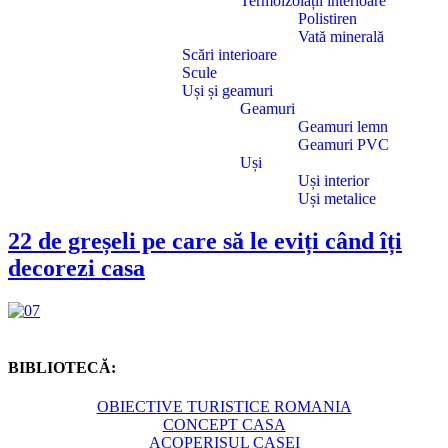
Termoizolații interioare
Polistiren
Vată minerală
Scări interioare
Scule
Uși și geamuri
Geamuri
Geamuri lemn
Geamuri PVC
Uși
Uși interior
Uși metalice
22 de greșeli pe care să le eviți când îți
decorezi casa
BIBLIOTECĂ:
OBIECTIVE TURISTICE ROMANIA
CONCEPT CASA
ACOPERIȘUL CASEI