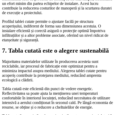
un efort minim din partea echipelor de instalare. Acest lucru
contribuie la reducerea costurilor de manoperă și la scurtarea duratei
de execuție a proiectului.
Profilul tablei cutate permite o ajustare facilă pe structura
acoperișului, indiferent de forma sau dimensiunea acestuia. O
instalare eficientă și corectă asigură o protecție optimă împotriva
infiltrațiilor și a altor probleme asociate, oferind un nivel ridicat de
etanșeitate și siguranță.
7. Tabla cutată este o alegere sustenabilă
Majoritatea materialelor utilizate în producerea acesteia sunt
reciclabile, iar procesul de fabricație este optimizat pentru a
minimiza impactul asupra mediului. Alegerea tablei cutate pentru
acoperiș contribuie la protejarea mediului, reducând amprenta
ecologică a clădirii.
Tabla cutată este eficientă din punct de vedere energetic.
Reflectivitatea sa poate ajuta la menținerea unei temperaturi
confortabile în interiorul locuinței, reducând necesitatea de utilizare
intensivă a aerului condiționat în sezonul cald. Pe lângă economia de
resurse, se obține și o reducere a cheltuielilor de energie.