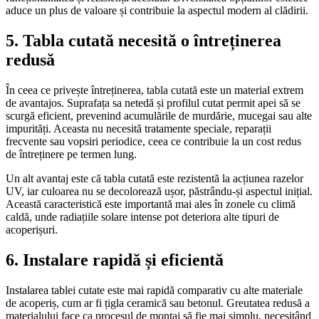
aduce un plus de valoare și contribuie la aspectul modern al clădirii.
5. Tabla cutată necesită o întreținerea
redusă
În ceea ce privește întreținerea, tabla cutată este un material extrem
de avantajos. Suprafața sa netedă și profilul cutat permit apei să se
scurgă eficient, prevenind acumulările de murdărie, mucegai sau alte
impurități. Aceasta nu necesită tratamente speciale, reparații
frecvente sau vopsiri periodice, ceea ce contribuie la un cost redus
de întreținere pe termen lung.
Un alt avantaj este că tabla cutată este rezistentă la acțiunea razelor
UV, iar culoarea nu se decolorează ușor, păstrându-și aspectul inițial.
Această caracteristică este importantă mai ales în zonele cu climă
caldă, unde radiațiile solare intense pot deteriora alte tipuri de
acoperișuri.
6. Instalare rapidă și eficientă
Instalarea tablei cutate este mai rapidă comparativ cu alte materiale
de acoperiș, cum ar fi țigla ceramică sau betonul. Greutatea redusă a
materialului face ca procesul de montaj să fie mai simplu, necesitând