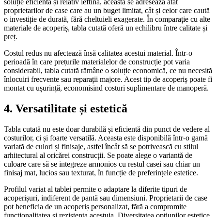
soluție eficientă și relativ ieftină, aceasta se adresează atât
proprietarilor de case care au un buget limitat, cât și celor care caută
o investiție de durată, fără cheltuieli exagerate. În comparație cu alte
materiale de acoperiș, tabla cutată oferă un echilibru între calitate și
preț.
Costul redus nu afectează însă calitatea acestui material. Într-o
perioadă în care prețurile materialelor de construcție pot varia
considerabil, tabla cutată rămâne o soluție economică, ce nu necesită
înlocuiri frecvente sau reparații majore. Acest tip de acoperiș poate fi
montat cu ușurință, economisind costuri suplimentare de manoperă.
4. Versatilitate și estetică
Tabla cutată nu este doar durabilă și eficientă din punct de vedere al
costurilor, ci și foarte versatilă. Aceasta este disponibilă într-o gamă
variată de culori și finisaje, astfel încât să se potrivească cu stilul
arhitectural al oricărei construcții. Se poate alege o variantă de
culoare care să se integreze armonios cu restul casei sau chiar un
finisaj mat, lucios sau texturat, în funcție de preferințele estetice.
Profilul variat al tablei permite o adaptare la diferite tipuri de
acoperișuri, indiferent de pantă sau dimensiuni. Proprietarii de case
pot beneficia de un acoperiș personalizat, fără a compromite
funcționalitatea și rezistența acestuia. Diversitatea opțiunilor estetice