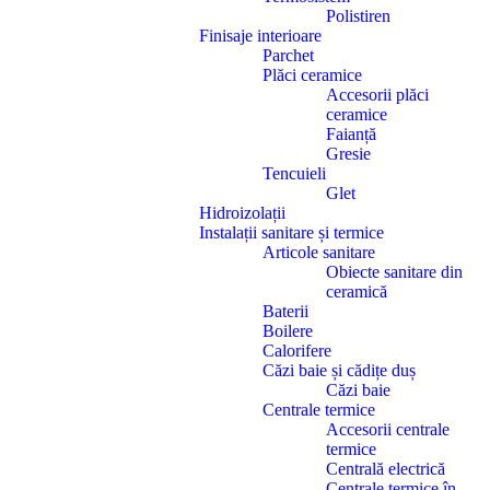
Polistiren
Finisaje interioare
Parchet
Plăci ceramice
Accesorii plăci
ceramice
Faianță
Gresie
Tencuieli
Glet
Hidroizolații
Instalații sanitare și termice
Articole sanitare
Obiecte sanitare din
ceramică
Baterii
Boilere
Calorifere
Căzi baie și cădițe duș
Căzi baie
Centrale termice
Accesorii centrale
termice
Centrală electrică
Centrale termice în