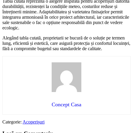
Tabla cutată reprezintă o alegere inspirată pentru acoperișuri datorită
durabilității, rezistenței la condițiile meteo, costurilor reduse și
întreținerii minime. Adaptabilitatea și varietatea finisajelor permit
integrarea armonioasă în orice proiect arhitectural, iar caracteristicile
sale sustenabile o fac o opțiune responsabilă din punct de vedere
ecologic.
Alegând tabla cutată, proprietarii se bucură de o soluție pe termen
lung, eficientă și estetică, care asigură protecția și confortul locuinței,
fără a compromite bugetul sau standardele de calitate.
Concept Casa
Categorie:
Acoperișuri