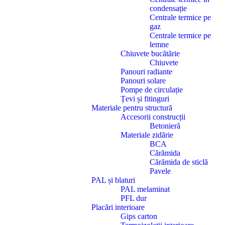
condensație
Centrale termice pe
gaz
Centrale termice pe
lemne
Chiuvete bucătărie
Chiuvete
Panouri radiante
Panouri solare
Pompe de circulație
Țevi și fitinguri
Materiale pentru structură
Accesorii construcții
Betonieră
Materiale zidărie
BCA
Cărămida
Cărămida de sticlă
Pavele
PAL și blaturi
PAL melaminat
PFL dur
Placări interioare
Gips carton