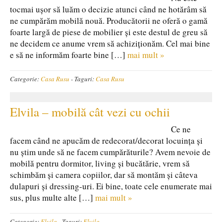
tocmai ușor să luăm o decizie atunci când ne hotărâm să
ne cumpărăm mobilă nouă. Producătorii ne oferă o gamă
foarte largă de piese de mobilier și este destul de greu să
ne decidem ce anume vrem să achiziționăm. Cel mai bine
e să ne informăm foarte bine […]
mai mult »
Categorie:
Casa Rusu
-
Taguri:
Casa Rusu
Elvila – mobilă cât vezi cu ochii
Ce ne
facem când ne apucăm de redecorat/decorat locuința și
nu știm unde să ne facem cumpărăturile? Avem nevoie de
mobilă pentru dormitor, living și bucătărie, vrem să
schimbăm și camera copiilor, dar să montăm și câteva
dulapuri și dressing-uri. Ei bine, toate cele enumerate mai
sus, plus multe alte […]
mai mult »
Categorie:
Elvila
-
Taguri:
Elvila