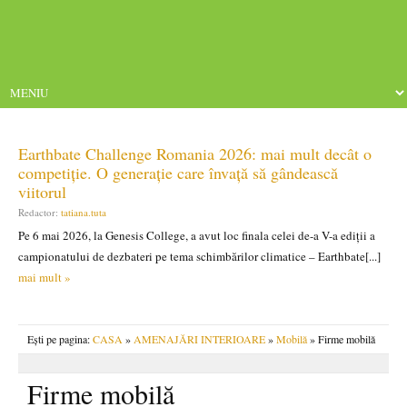
Earthbate Challenge Romania 2026: mai mult decât o
competiție. O generație care învață să gândească
viitorul
Redactor:
tatiana.tuta
Pe 6 mai 2026, la Genesis College, a avut loc finala celei de-a V-a ediții a
campionatului de dezbateri pe tema schimbărilor climatice – Earthbate[...]
mai mult »
Ești pe pagina:
CASA
»
AMENAJĂRI INTERIOARE
»
Mobilă
» Firme mobilă
Firme mobilă