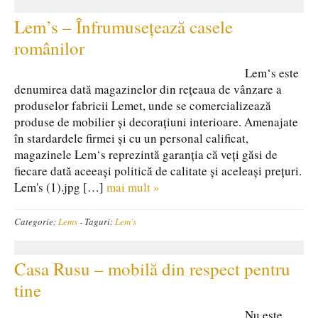
Lem’s – Înfrumusețează casele
românilor
Lem‘s este
denumirea dată magazinelor din rețeaua de vânzare a
produselor fabricii Lemet, unde se comercializează
produse de mobilier și decorațiuni interioare. Amenajate
în stardardele firmei și cu un personal calificat,
magazinele Lem‘s reprezintă garanția că veți găsi de
fiecare dată aceeași politică de calitate și aceleași prețuri.
Lem's (1).jpg […]
mai mult »
Categorie:
Lems
-
Taguri:
Lem's
Casa Rusu – mobilă din respect pentru
tine
Nu este