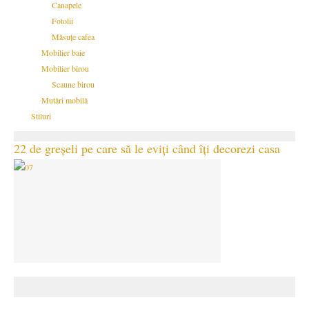
Canapele
Fotolii
Măsuțe cafea
Mobilier baie
Mobilier birou
Scaune birou
Mutări mobilă
Stiluri
22 de greșeli pe care să le eviți când îți decorezi casa