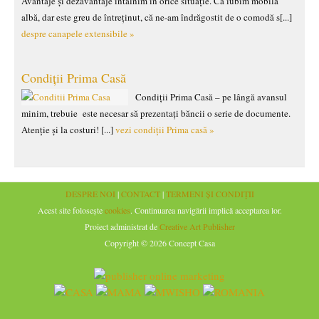
Avantaje și dezavantaje întâlnim în orice situație. Că iubim mobila
albă, dar este greu de întreținut, că ne-am îndrăgostit de o comodă s[...]
despre canapele extensibile »
Condiții Prima Casă
Condiții Prima Casă – pe lângă avansul
minim, trebuie este necesar să prezentați băncii o serie de documente.
Atenție și la costuri! [...]
vezi condiții Prima casă »
DESPRE NOI
|
CONTACT
|
TERMENI ȘI CONDIȚII
Acest site folosește
cookies
. Continuarea navigării implică acceptarea lor.
Proiect administrat de
Creative Art Publisher
Copyright © 2026 Concept Casa