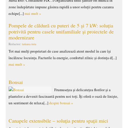
Sursa foto: Containere FDC. I Organizarea unui șantier ori munca în
zone îndepărtate impune găsirea rapidă a unor soluții pentru cazarea
echipe[...]
mai mult »
Pompele de căldură cu puteri de 5 și 7 kW: soluția
potrivită pentru casele unifamiliale și proiectele de
modernizare
Redactor:
tatiana.tuta
Tot mai mulți proprietari de case analizează atent modul în care își
încălzesc locuința. Facturile la energie, confortul zilnic și dorința d[...]
mai mult »
Bonsai
Frumusețea și delicatețea florilor și a
plantelor a devenit fascinantă pentru noi toți. Îți oferă o oază de liniște,
un sentiment de relaxa[...]
despre bonsai »
Canapele extensibile – soluția pentru spații mici