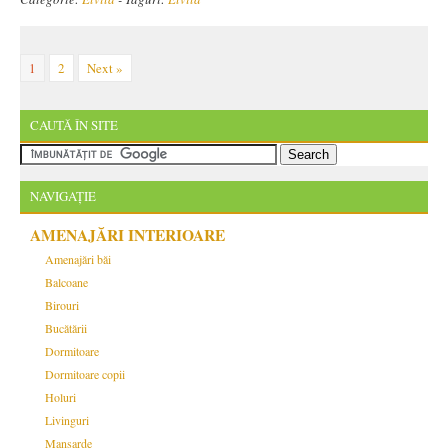
1
2
Next »
CAUTĂ ÎN SITE
NAVIGAȚIE
AMENAJĂRI INTERIOARE
Amenajări băi
Balcoane
Birouri
Bucătării
Dormitoare
Dormitoare copii
Holuri
Livinguri
Mansarde