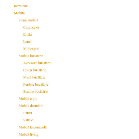
mezanine
Mobilă
Firme mobilă
Casa Rusu
Elvila
Lems
Mobexpert
Mobilă bucătărie
Accesorii bucătărie
Colțar bucătărie
Masă bucătărie
Perdele bucătărie
Scaune bucătărie
Mobilă copii
Mobilă dormitor
Paturi
Saltele
Mobilă la comandă
Mobilă living