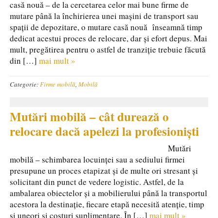
casă nouă – de la cercetarea celor mai bune firme de
mutare până la închirierea unei mașini de transport sau
spații de depozitare, o mutare casă nouă înseamnă timp
dedicat acestui proces de relocare, dar și efort depus. Mai
mult, pregătirea pentru o astfel de tranziție trebuie făcută
din […]
mai mult »
Categorie:
Firme mobilă
,
Mobilă
Mutări mobilă – cât durează o
relocare dacă apelezi la profesioniști
Mutări
mobilă – schimbarea locuinței sau a sediului firmei
presupune un proces etapizat și de multe ori stresant și
solicitant din punct de vedere logistic. Astfel, de la
ambalarea obiectelor și a mobilierului până la transportul
acestora la destinație, fiecare etapă necesită atenție, timp
și uneori și costuri suplimentare. În […]
mai mult »