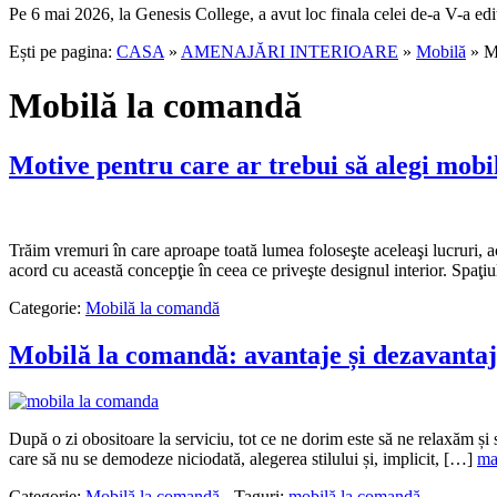
Pe 6 mai 2026, la Genesis College, a avut loc finala celei de-a V-a edi
Ești pe pagina:
CASA
»
AMENAJĂRI INTERIOARE
»
Mobilă
» M
Mobilă la comandă
Motive pentru care ar trebui să alegi mob
Trăim vremuri în care aproape toată lumea foloseşte aceleaşi lucruri, a
acord cu această concepţie în ceea ce priveşte designul interior. Spaţi
Categorie:
Mobilă la comandă
Mobilă la comandă: avantaje și dezavanta
După o zi obositoare la serviciu, tot ce ne dorim este să ne relaxăm și
care să nu se demodeze niciodată, alegerea stilului și, implicit, […]
ma
Categorie:
Mobilă la comandă
-
Taguri:
mobilă la comandă