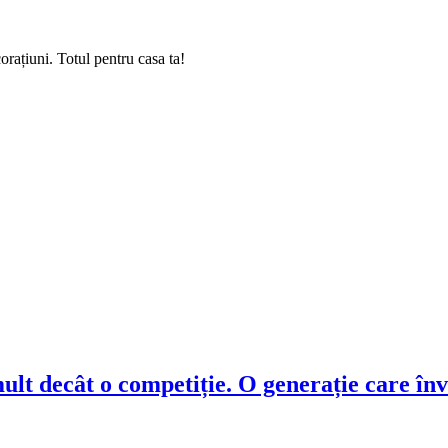
rațiuni. Totul pentru casa ta!
t decât o competiție. O generație care înva