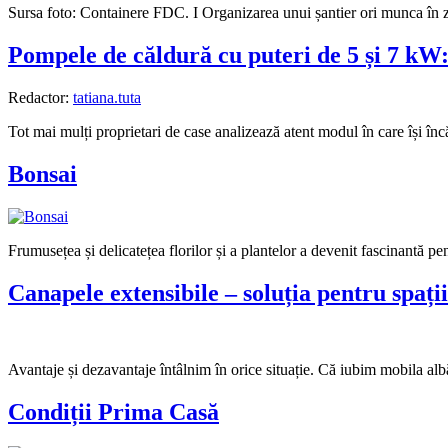
Sursa foto: Containere FDC. I Organizarea unui șantier ori munca în z
Pompele de căldură cu puteri de 5 și 7 kW: 
Redactor:
tatiana.tuta
Tot mai mulți proprietari de case analizează atent modul în care își încăl
Bonsai
Frumusețea și delicatețea florilor și a plantelor a devenit fascinantă pen
Canapele extensibile – soluția pentru spați
Avantaje și dezavantaje întâlnim în orice situație. Că iubim mobila alb
Condiții Prima Casă