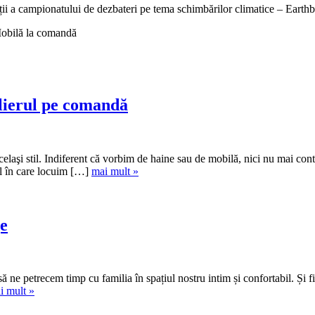
ții a campionatului de dezbateri pe tema schimbărilor climatice – Earthb
obilă la comandă
ilierul pe comandă
celaşi stil. Indiferent că vorbim de haine sau de mobilă, nici nu mai cont
ul în care locuim […]
mai mult »
je
 să ne petrecem timp cu familia în spațiul nostru intim și confortabil. Și
i mult »