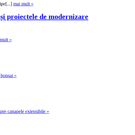
pe[...]
mai mult »
 și proiectele de modernizare
mult »
 bonsai »
pre canapele extensibile »