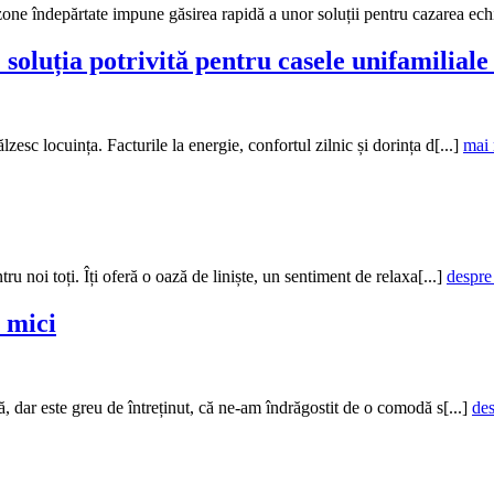
one îndepărtate impune găsirea rapidă a unor soluții pentru cazarea echi
soluția potrivită pentru casele unifamiliale
zesc locuința. Facturile la energie, confortul zilnic și dorința d[...]
mai 
tru noi toți. Îți oferă o oază de liniște, un sentiment de relaxa[...]
despre
i mici
ă, dar este greu de întreținut, că ne-am îndrăgostit de o comodă s[...]
des