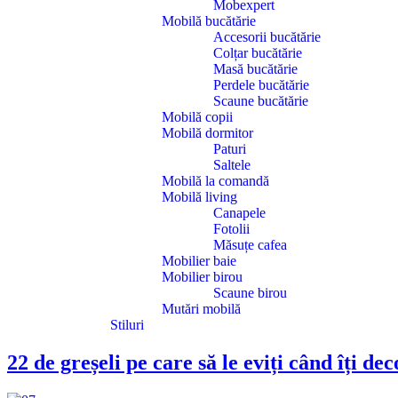
Mobexpert
Mobilă bucătărie
Accesorii bucătărie
Colțar bucătărie
Masă bucătărie
Perdele bucătărie
Scaune bucătărie
Mobilă copii
Mobilă dormitor
Paturi
Saltele
Mobilă la comandă
Mobilă living
Canapele
Fotolii
Măsuțe cafea
Mobilier baie
Mobilier birou
Scaune birou
Mutări mobilă
Stiluri
22 de greșeli pe care să le eviți când îți de