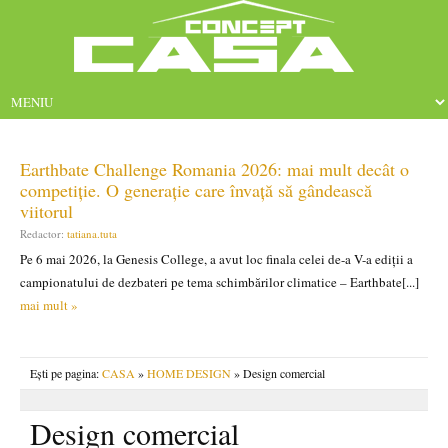
Earthbate Challenge Romania 2026: mai mult decât o
competiție. O generație care învață să gândească
viitorul
Redactor:
tatiana.tuta
Pe 6 mai 2026, la Genesis College, a avut loc finala celei de-a V-a ediții a
campionatului de dezbateri pe tema schimbărilor climatice – Earthbate[...]
mai mult »
Ești pe pagina:
CASA
»
HOME DESIGN
» Design comercial
Design comercial