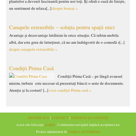
plantelor a devenit fascinantă pentru noi toți. Îți oferă o oază de liniște,
un sentiment de relaxa[...]
despre bonsai »
Canapele extensibile – soluția pentru spații mici
Avantaje și dezavantaje întâlnim în orice situație. Că iubim mobila
albă, dar este greu de întreținut, că ne-am îndrăgostit de o comodă s[...]
despre canapele extensibile »
Condiții Prima Casă
Condiții Prima Casă – pe lângă avansul
minim, trebuie este necesar să prezentați băncii o serie de documente.
Atenție și la costuri! [...]
vezi condiții Prima casă »
DESPRE NOI
|
CONTACT
|
TERMENI ȘI CONDIȚII
Acest site folosește
cookies
. Continuarea navigării implică acceptarea lor.
Proiect administrat de
Creative Art Publisher