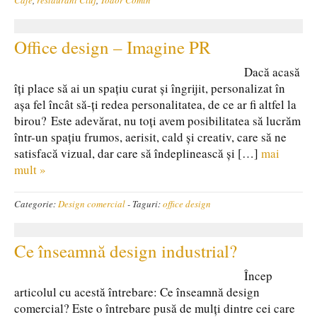
Cafe
,
restaurant Cluj
,
Todor Comin
Office design – Imagine PR
Dacă acasă
îți place să ai un spațiu curat și îngrijit, personalizat în
așa fel încât să-ți redea personalitatea, de ce ar fi altfel la
birou? Este adevărat, nu toți avem posibilitatea să lucrăm
într-un spațiu frumos, aerisit, cald și creativ, care să ne
satisfacă vizual, dar care să îndeplinească și […]
mai
mult »
Categorie:
Design comercial
-
Taguri:
office design
Ce înseamnă design industrial?
Încep
articolul cu acestă întrebare: Ce înseamnă design
comercial? Este o întrebare pusă de mulți dintre cei care