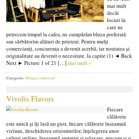
mai mult
decât
locuri în
care ne
petrecem timpul la cafea, ne cumpărăm bluza preferată
sau sărbătorim alături de prieteni. Pentru mulți
comercianți, concurența a devenit acerbă, iar noutatea și
originalitate au devenit o necesitate. la capite (1) ◄ Back
Next ► Picture 1 of 21 […]
mai mult »
Categorie:
Design comercial
Vivolis Flavors
Fiecare
călătorie
este unică și îți lasă un gust, fiecare călătorie înseamnă
viziune, deschiderea orizonturilor, înțelegerea unor
culturi străine, înseamnă amintiri și relaxare, precum și o