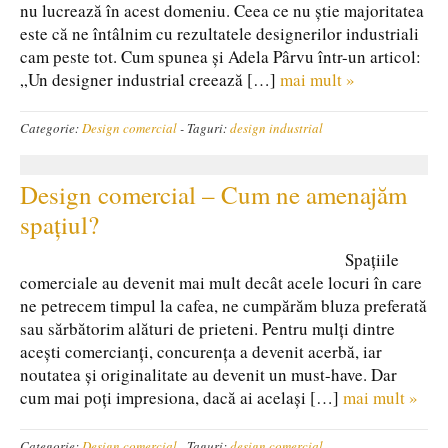
nu lucrează în acest domeniu. Ceea ce nu știe majoritatea
este că ne întâlnim cu rezultatele designerilor industriali
cam peste tot. Cum spunea și Adela Pârvu într-un articol:
„Un designer industrial creează […]
mai mult »
Categorie:
Design comercial
-
Taguri:
design industrial
Design comercial – Cum ne amenajăm
spațiul?
Spațiile
comerciale au devenit mai mult decât acele locuri în care
ne petrecem timpul la cafea, ne cumpărăm bluza preferată
sau sărbătorim alături de prieteni. Pentru mulți dintre
acești comercianți, concurența a devenit acerbă, iar
noutatea și originalitate au devenit un must-have. Dar
cum mai poți impresiona, dacă ai același […]
mai mult »
Categorie:
Design comercial
-
Taguri:
design comercial