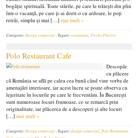
bogăție spirituală. Toate stările, pe care le trăiești din plin
într-o vacanță, pe care ți-ai dorit-o cu ardoare, le poți
retrăi, simplu și mai […]
mai mult »
Categorie:
Design comercial
-
Taguri:
restaurant
,
Vivolis Flavors
Polo Restaurant Cafe
Descopăr
cu plăcere
că România se află pe calea cea bună când vine vorba de
amenajări interioare, iar acest lucru se poate observa cu
lejeritate în locurile pe care le frecventăm. În București
sunt numeroase locuri frumoase, ce se remarcă prin
originalitate, iar plăcerea de a descoperi și alte locuri
[…]
mai mult »
Categorie:
Design comercial
-
Taguri:
design comercial
,
Polo Restaurant