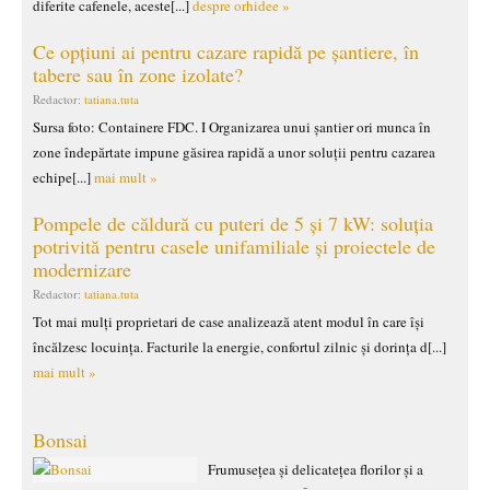
diferite cafenele, aceste[...]
despre orhidee »
Ce opțiuni ai pentru cazare rapidă pe șantiere, în
tabere sau în zone izolate?
Redactor:
tatiana.tuta
Sursa foto: Containere FDC. I Organizarea unui șantier ori munca în
zone îndepărtate impune găsirea rapidă a unor soluții pentru cazarea
echipe[...]
mai mult »
Pompele de căldură cu puteri de 5 și 7 kW: soluția
potrivită pentru casele unifamiliale și proiectele de
modernizare
Redactor:
tatiana.tuta
Tot mai mulți proprietari de case analizează atent modul în care își
încălzesc locuința. Facturile la energie, confortul zilnic și dorința d[...]
mai mult »
Bonsai
Frumusețea și delicatețea florilor și a