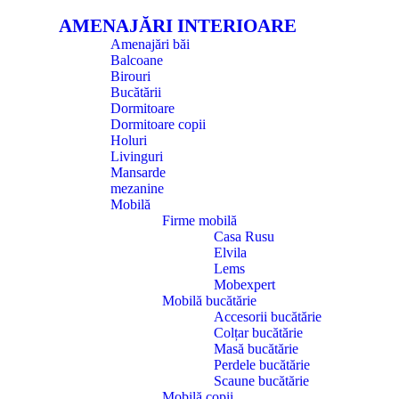
AMENAJĂRI INTERIOARE
Amenajări băi
Balcoane
Birouri
Bucătării
Dormitoare
Dormitoare copii
Holuri
Livinguri
Mansarde
mezanine
Mobilă
Firme mobilă
Casa Rusu
Elvila
Lems
Mobexpert
Mobilă bucătărie
Accesorii bucătărie
Colțar bucătărie
Masă bucătărie
Perdele bucătărie
Scaune bucătărie
Mobilă copii