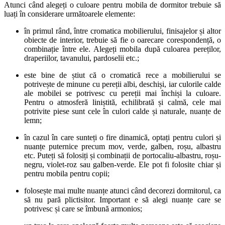
Atunci când alegeți o culoare pentru mobila de dormitor trebuie să
luați în considerare următoarele elemente:
în primul rând, între cromatica mobilierului, finisajelor și altor
obiecte de interior, trebuie să fie o oarecare corespondență, o
combinație între ele. Alegeți mobila după culoarea pereților,
draperiilor, tavanului, pardoselii etc.;
este bine de știut că o cromatică rece a mobilierului se
potrivește de minune cu pereții albi, deschiși, iar culorile calde
ale mobilei se potrivesc cu pereții mai închiși la culoare.
Pentru o atmosferă liniștită, echilibrată și calmă, cele mai
potrivite piese sunt cele în culori calde și naturale, nuanțe de
lemn;
în cazul în care sunteți o fire dinamică, optați pentru culori și
nuanțe puternice precum mov, verde, galben, roșu, albastru
etc. Puteți să folosiți și combinații de portocaliu-albastru, roșu-
negru, violet-roz sau galben-verde. Ele pot fi folosite chiar și
pentru mobila pentru copii;
folosește mai multe nuanțe atunci când decorezi dormitorul, ca
să nu pară plictisitor. Important e să alegi nuanțe care se
potrivesc și care se îmbună armonios;