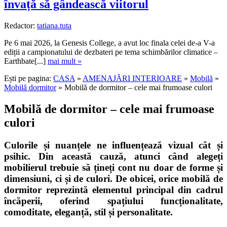
învață să gândească viitorul
Redactor:
tatiana.tuta
Pe 6 mai 2026, la Genesis College, a avut loc finala celei de-a V-a
ediții a campionatului de dezbateri pe tema schimbărilor climatice –
Earthbate[...]
mai mult »
Ești pe pagina:
CASA
»
AMENAJĂRI INTERIOARE
»
Mobilă
»
Mobilă dormitor
» Mobilă de dormitor – cele mai frumoase culori
Mobilă de dormitor – cele mai frumoase
culori
Culorile și nuanțele ne influențează vizual cât și
psihic. Din această cauză, atunci când alegeți
mobilierul trebuie să țineți cont nu doar de forme și
dimensiuni, ci și de culori. De obicei, orice mobilă de
dormitor reprezintă elementul principal din cadrul
încăperii, oferind spațiului funcționalitate,
comoditate, eleganță, stil și personalitate.