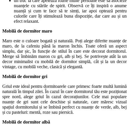
un truc la care apelează foarte multe persoane este să asocieze
nuanțele cu stările de spirit. Observă ce îți inspiră o anume
nuanță și cum te face să te simți, iar apoi optează pentru
culorile care îți stimulează buna dispoziție, dar care au și un
efect relaxant.
Mobilă de dormitor maro
Maro este o culoare bogată și naturală. Poți alege diferite nuanțe de
maro, de la cafeniu până la maron închis. Toate oferă un aspect
simplu, dar șic, în funcție de stilul în care este decorat dormitorul.
Merge să îmbinăm maron cu gri, alb și bej. Se potrivește atât la un
decor minimalist cu mobilă de dormitor simplă, cât și la un decor
vintage, cu mobilă veche, clasică și elegantă.
Mobilă de dormitor gri
Griul este ideal pentru dormitoarele care primesc foarte multă lumină
naturală în timpul zilei. În cazul în care dormitorul tău este poziționat
spre nord, alege griul în cazul decorațiunilor. Cele mai populare
nuanțe de gri sunt cele deschise și naturale, care măresc vizual
spațiul dormitorului și se îmbină perfect cu nuanțe de verde, alb, bej
și cu pasteluri: mentă, roze sau piersică.
Mobilă de dormitor albă