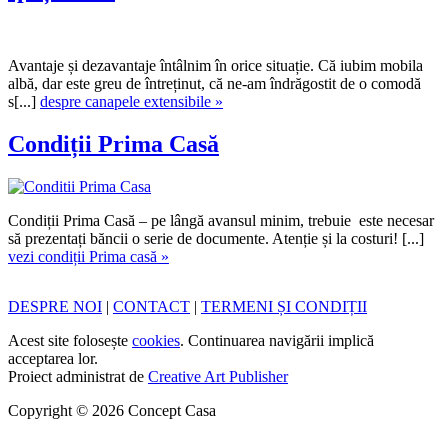
Avantaje și dezavantaje întâlnim în orice situație. Că iubim mobila
albă, dar este greu de întreținut, că ne-am îndrăgostit de o comodă
s[...]
despre canapele extensibile »
Condiții Prima Casă
Condiții Prima Casă – pe lângă avansul minim, trebuie este necesar
să prezentați băncii o serie de documente. Atenție și la costuri! [...]
vezi condiții Prima casă »
DESPRE NOI
|
CONTACT
|
TERMENI ȘI CONDIȚII
Acest site folosește
cookies
. Continuarea navigării implică
acceptarea lor.
Proiect administrat de
Creative Art Publisher
Copyright © 2026 Concept Casa