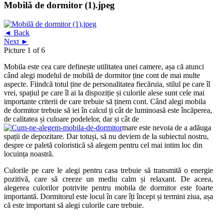
Mobilă de dormitor (1).jpeg
◄ Back
Next ►
Picture 1 of 6
Mobila este cea care definește utilitatea unei camere, așa că atunci
când alegi modelul de mobilă de dormitor ține cont de mai multe
aspecte. Fiindcă totul ține de personalitatea fiecăruia, stilul pe care îl
vrei, spațiul pe care îl ai la dispoziție și culorile alese sunt cele mai
importante criterii de care trebuie să ținem cont. Când alegi mobila
de dormitor trebuie să iei în calcul ți cât de luminoasă este încăperea,
de calitatea și culoare podelelor, dar și cât de
mare este nevoia de a adăuga
spații de depozitare. Dar totuși, să nu deviem de la subiectul nostru,
despre ce paletă coloristică să alegem pentru cel mai intim loc din
locuința noastră.
Culorile pe care le alegi pentru casa trebuie să transmită o energie
pozitivă, care să creeze un mediu calm și relaxant. De aceea,
alegerea culorilor potrivite pentru mobila de dormitor este foarte
importantă. Dormitorul este locul în care îți începi și termini ziua, așa
că este important să alegi culorile care trebuie.