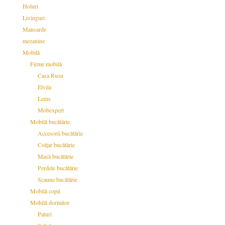
Holuri
Livinguri
Mansarde
mezanine
Mobilă
Firme mobilă
Casa Rusu
Elvila
Lems
Mobexpert
Mobilă bucătărie
Accesorii bucătărie
Colțar bucătărie
Masă bucătărie
Perdele bucătărie
Scaune bucătărie
Mobilă copii
Mobilă dormitor
Paturi