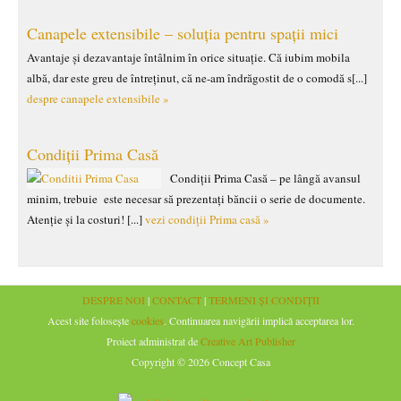
Canapele extensibile – soluția pentru spații mici
Avantaje și dezavantaje întâlnim în orice situație. Că iubim mobila
albă, dar este greu de întreținut, că ne-am îndrăgostit de o comodă s[...]
despre canapele extensibile »
Condiții Prima Casă
Condiții Prima Casă – pe lângă avansul
minim, trebuie este necesar să prezentați băncii o serie de documente.
Atenție și la costuri! [...]
vezi condiții Prima casă »
DESPRE NOI
|
CONTACT
|
TERMENI ȘI CONDIȚII
Acest site folosește
cookies
. Continuarea navigării implică acceptarea lor.
Proiect administrat de
Creative Art Publisher
Copyright © 2026 Concept Casa