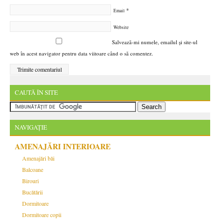
*
Email
Website
Salvează-mi numele, emailul și site-ul
web în acest navigator pentru data viitoare când o să comentez.
CAUTĂ ÎN SITE
NAVIGAȚIE
AMENAJĂRI INTERIOARE
Amenajări băi
Balcoane
Birouri
Bucătării
Dormitoare
Dormitoare copii