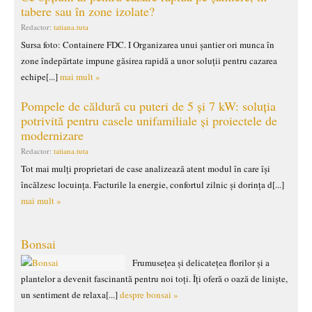
tabere sau în zone izolate?
Redactor:
tatiana.tuta
Sursa foto: Containere FDC. I Organizarea unui șantier ori munca în
zone îndepărtate impune găsirea rapidă a unor soluții pentru cazarea
echipe[...]
mai mult »
Pompele de căldură cu puteri de 5 și 7 kW: soluția
potrivită pentru casele unifamiliale și proiectele de
modernizare
Redactor:
tatiana.tuta
Tot mai mulți proprietari de case analizează atent modul în care își
încălzesc locuința. Facturile la energie, confortul zilnic și dorința d[...]
mai mult »
Bonsai
Frumusețea și delicatețea florilor și a
plantelor a devenit fascinantă pentru noi toți. Îți oferă o oază de liniște,
un sentiment de relaxa[...]
despre bonsai »