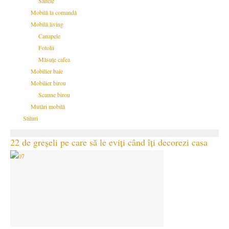
Saltele
Mobilă la comandă
Mobilă living
Canapele
Fotolii
Măsuțe cafea
Mobilier baie
Mobilier birou
Scaune birou
Mutări mobilă
Stiluri
22 de greșeli pe care să le eviți când îți decorezi casa