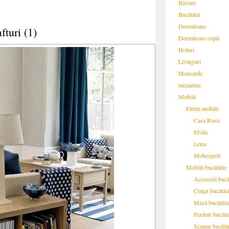
Birouri
Bucătării
Dormitoare
fturi (1)
Dormitoare copii
Holuri
Livinguri
Mansarde
mezanine
Mobilă
Firme mobilă
Casa Rusu
Elvila
Lems
Mobexpert
Mobilă bucătărie
Accesorii bucă
Colțar bucătăr
Masă bucătări
Perdele bucătă
Scaune bucătă