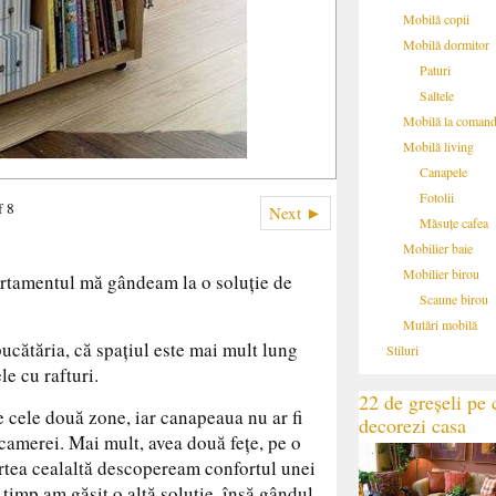
Mobilă copii
Mobilă dormitor
Paturi
Saltele
Mobilă la coman
Mobilă living
Canapele
Fotolii
f 8
Next ►
Măsuțe cafea
Mobilier baie
Mobilier birou
rtamentul mă gândeam la o soluție de
Scaune birou
Mutări mobilă
ucătăria, că spațiul este mai mult lung
Stiluri
le cu rafturi.
22 de greșeli pe c
e cele două zone, iar canapeaua nu ar fi
decorezi casa
 camerei. Mai mult, avea două fețe, pe o
artea cealaltă descopeream confortul unei
 timp am găsit o altă soluție, însă gândul