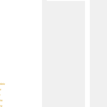
tărie
ie
e
rie
rie