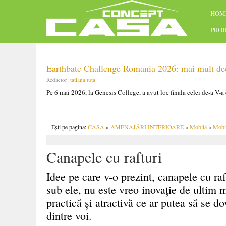
HOM
PRO
Earthbate Challenge Romania 2026: mai mult decâ
Redactor:
tatiana.tuta
Pe 6 mai 2026, la Genesis College, a avut loc finala celei de-a V-a
Ești pe pagina:
CASA
»
AMENAJĂRI INTERIOARE
»
Mobilă
»
Mobil
Canapele cu rafturi
Idee pe care v-o prezint, canapele cu raf
sub ele, nu este vreo inovație de ultim
practică și atractivă ce ar putea să se d
dintre voi.