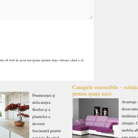
ite-ul web în acest navigator pentru data viitoare când o să
Canapele extensibile – soluți
pentru spații mici
Frumusețea și
Avantaje 
delicatețea
dezavant
florilor și a
întâlnim 
plantelor a
situație.
devenit
mobila al
fascinantă pentru
este greu
noi toți. Îți oferă