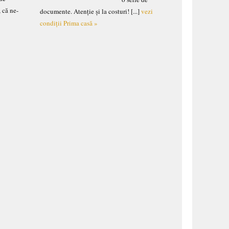
, că ne-
documente. Atenție și la costuri! [...]
vezi
e
condiții Prima casă »