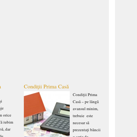
a
Condiții Prima Casă
Condiții Prima
și
Casă – pe lângă
aje
avansul minim,
în orice
trebuie este
 Că iubim
necesar să
bă, dar
prezentați băncii
 de
o serie de