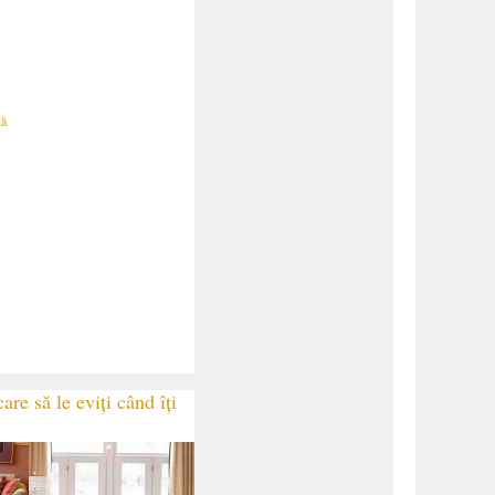
dă
are să le eviți când îți