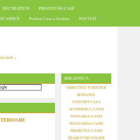
DECORAȚIUNI
PREZENTĂRI CASE
OCASNICE
Produse Casa si Gradina
NOUTĂȚI
ai mult »
BIBLIOTECĂ:
OBIECTIVE TURISTICE
ROMANIA
CONCEPT CASA
ACOPERIȘUL CASEI
FINISAREA CASEI
NTERIOARE
MANSARDA CASEI
PROIECTUL CASEI
TRABUCURI ONLINE