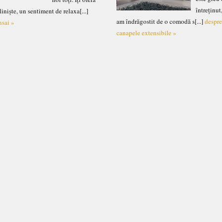
întreținut
liniște, un sentiment de relaxa[...]
am îndrăgostit de o comodă s[...]
despr
nsai »
canapele extensibile »