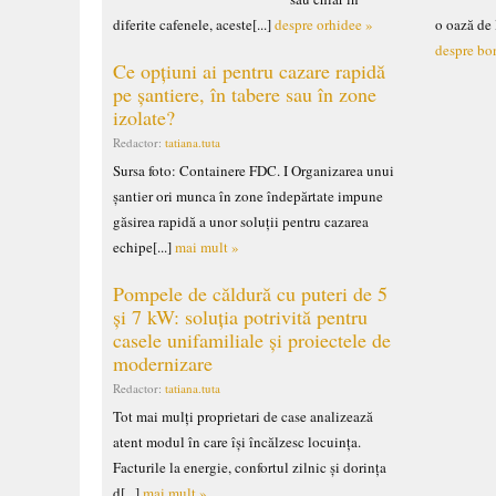
diferite cafenele, aceste[...]
despre orhidee »
o oază de 
despre bo
Ce opțiuni ai pentru cazare rapidă
pe șantiere, în tabere sau în zone
izolate?
Redactor:
tatiana.tuta
Sursa foto: Containere FDC. I Organizarea unui
șantier ori munca în zone îndepărtate impune
găsirea rapidă a unor soluții pentru cazarea
echipe[...]
mai mult »
Pompele de căldură cu puteri de 5
și 7 kW: soluția potrivită pentru
casele unifamiliale și proiectele de
modernizare
Redactor:
tatiana.tuta
Tot mai mulți proprietari de case analizează
atent modul în care își încălzesc locuința.
Facturile la energie, confortul zilnic și dorința
d[...]
mai mult »