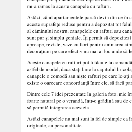
mi-a rămas la aceste canapele cu rafturi.
Astăzi, când apartamentele parcă devin din ce în ce
aceste suprafețe reduse pentru a depozitat tot felul
al căminului nostru, canapelele cu rafturi sau cana
sunt pur și simplu geniale. Îți permit să depozitezi
aproape, reviste, vaze cu flori pentru animarea at
decorațiuni pe care efectiv nu mai ai loc unde să le
Aceste canapele cu rafturi pot fi făcute la comandă
astfel de model, dacă stați bine la capitolul bricolaj
canapele o comodă sau niște rafturi pe care le-ați 
existe o oarecare concordanță între ele, să facă par
Dintre cele 7 idei prezentate în galeria foto, mie 
foarte natural pe o verandă, într-o grădină sau de 
să permită integrarea acesteia.
Astăzi canapelele nu mai sunt la fel de simple ca 
originale, au personalitate.