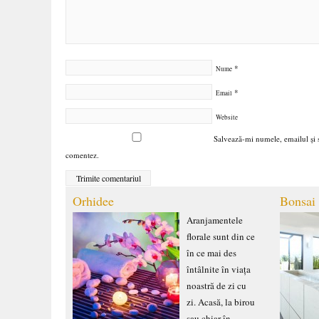
*
Nume
*
Email
Website
Salvează-mi numele, emailul și s
comentez.
Orhidee
Bonsai
Aranjamentele
florale sunt din ce
în ce mai des
întâlnite în viața
noastră de zi cu
zi. Acasă, la birou
sau chiar în