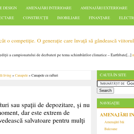
E DESIGN
AMENAJĂRI INTERIOARE
AMENAJĂRI EXTERIOARE
IECTARE
CONSTRUCȚII
IMOBILIARE
FINANȚARE
ELECTR
t o competiție. O generație care învață să gândească viitorul
 ediții a campionatului de dezbateri pe tema schimbărilor climatice – Earthbate[...]
m
CAUTĂ ÎN SITE
ă living
»
Canapele
» Canapele cu rafturi
turi sau spații de depozitare, și nu
NAVIGAȚIE
 moment, dar este extrem de
AMENAJĂRI I
ovedească salvatoare pentru mulți
Amenajări băi
Balcoane