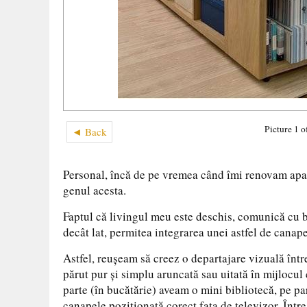
Picture 1 o
◄ Back
Personal, încă de pe vremea când îmi renovam apa
genul acesta.
Faptul că livingul meu este deschis, comunică cu b
decât lat, permitea integrarea unei astfel de canape
Astfel, reușeam să creez o departajare vizuală într
părut pur și simplu aruncată sau uitată în mijlocul
parte (în bucătărie) aveam o mini bibliotecă, pe p
canapele poziționată corect fața de televizor. Între