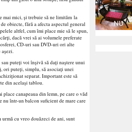
 mai mici, și trebuie să ne limităm la
 de obiecte, fără a afecta aspectul general
pelele altfel, cum îmi place mie să le spun,
 cărți, dacă vrei să ai volumele preferate
mosferei, CD-uri sau DVD-uri ori alte
 așezi.
 sau puteți voi înșivă să dați naștere unui
, ori puteți, simplu, să asociați unei
achiziționat separat. Important este să
te din același tablou.
îmi place canapeaua din lemn, pe care o văd
ce nu într-un balcon suficient de mare care
în urmă cu vreo douăzeci de ani, sunt