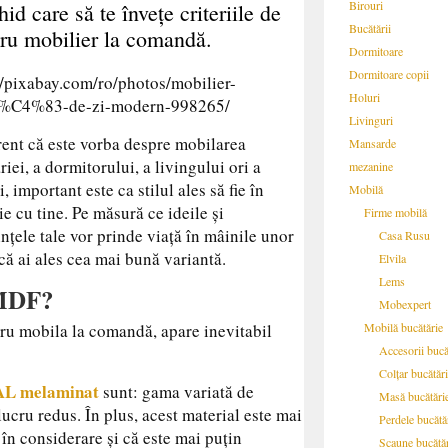
Birouri
id care să te învețe criteriile de
Bucătării
tru mobilier la comandă.
Dormitoare
Dormitoare copii
//pixabay.com/ro/photos/mobilier-
Holuri
%C4%83-de-zi-modern-998265/
Livinguri
rent că este vorba despre mobilarea
Mansarde
riei, a dormitorului, a livingului ori a
mezanine
, important este ca stilul ales să fie în
Mobilă
e cu tine. Pe măsură ce ideile și
Firme mobilă
ințele tale vor prinde viață în mâinile unor
Casa Rusu
 că ai ales cea mai bună variantă.
Elvila
Lems
 MDF?
Mobexpert
ru mobila la comandă, apare inevitabil
Mobilă bucătărie
Accesorii bucă
Colțar bucătăr
AL melaminat
sunt: gama variată de
Masă bucătări
lucru redus. În plus, acest material este mai
Perdele bucătă
 în considerare și că este mai puțin
Scaune bucătă