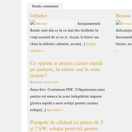
Orhidee
Bonsai
Aranjamentele
florale sunt din ce în ce mai des întâlnite în
delicatețea
viața noastră de zi cu zi. Acasă, la birou sau
fascinantă
chiar în diferite cafenele, aceste[...]
despre
liniște, u
orhidee »
»
Ce opțiuni ai pentru cazare rapidă
pe șantiere, în tabere sau în zone
izolate?
Redactor:
tatiana.tuta
Sursa foto: Containere FDC. I Organizarea unui
șantier ori munca în zone îndepărtate impune
găsirea rapidă a unor soluții pentru cazarea
echipe[...]
mai mult »
Pompele de căldură cu puteri de 5
și 7 kW: soluția potrivită pentru