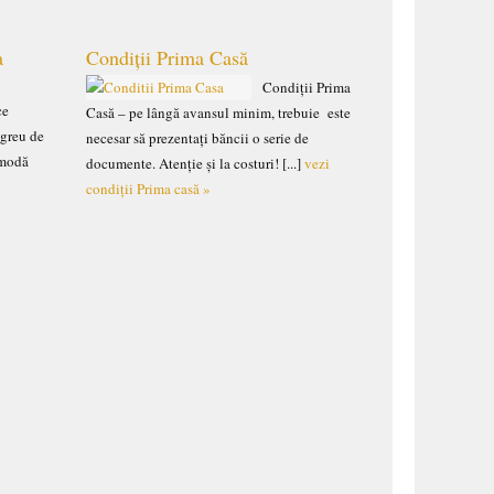
a
Condiții Prima Casă
Condiții Prima
ce
Casă – pe lângă avansul minim, trebuie este
 greu de
necesar să prezentați băncii o serie de
omodă
documente. Atenție și la costuri! [...]
vezi
condiții Prima casă »