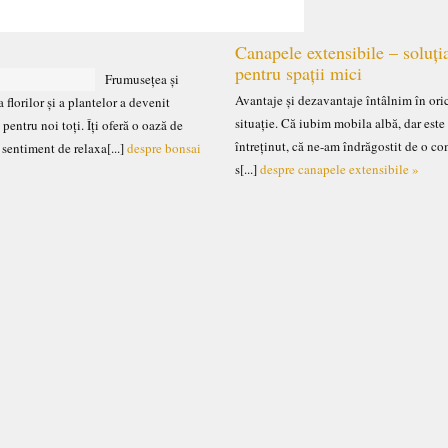
Canapele extensibile – soluți
pentru spații mici
Frumusețea și
Avantaje și dezavantaje întâlnim în ori
 florilor și a plantelor a devenit
situație. Că iubim mobila albă, dar este
 pentru noi toți. Îți oferă o oază de
întreținut, că ne-am îndrăgostit de o c
n sentiment de relaxa[...]
despre bonsai
s[...]
despre canapele extensibile »