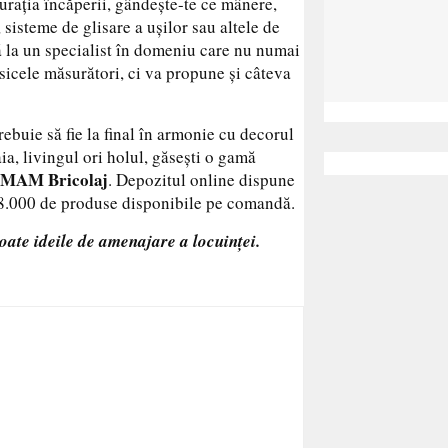
urația încăperii, gândește-te ce mânere,
 sisteme de glisare a ușilor sau altele de
ză la un specialist în domeniu care nu numai
asicele măsurători, ci va propune și câteva
ebuie să fie la final în armonie cu decorul
ia, livingul ori holul, găsești o gamă
MAM Bricolaj
. Depozitul online dispune
e 8.000 de produse disponibile pe comandă.
toate ideile de amenajare a locuinței.