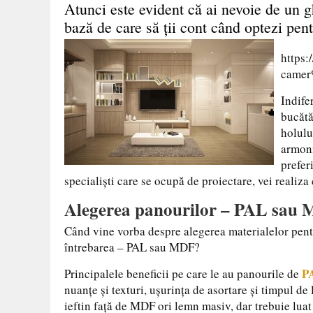
Atunci este evident că ai nevoie de un gh
bază de care să ții cont când optezi pen
https:
camer
Indife
bucătă
holului
armoni
prefer
specialiști care se ocupă de proiectare, vei realiza
Alegerea panourilor – PAL sau
Când vine vorba despre alegerea materialelor pent
întrebarea – PAL sau MDF?
P
Principalele beneficii pe care le au panourile de
nuanțe și texturi, ușurința de asortare și timpul de 
ieftin față de MDF ori lemn masiv, dar trebuie luat