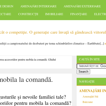
E DESIGN
AMENAJĂRI INTERIOARE
AMENAJĂRI EXTERIOARE
IECTARE
CONSTRUCȚII
IMOBILIARE
FINANȚARE
ELECTR
t o competiție. O generație care învață să gândească viitorul
 ediții a campionatului de dezbateri pe tema schimbărilor climatice – Earthbate[...]
m
CAUTĂ ÎN SITE
rea accesoriilor pentru mobila la comandă. Ghidul
 mobila la comandă.
NAVIGAȚIE
AMENAJĂRI I
sturile și nevoile familiei tale?
Amenajări băi
oriilor pentru mobila la comandă?
Balcoane