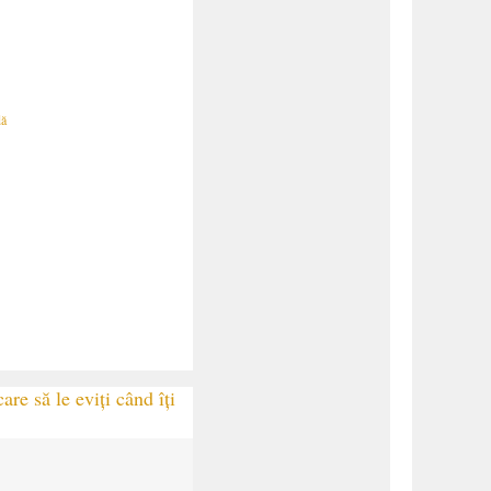
dă
are să le eviți când îți