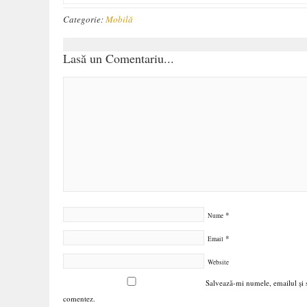
Categorie:
Mobilă
Lasă un Comentariu...
*
Nume
*
Email
Website
Salvează-mi numele, emailul și s
comentez.