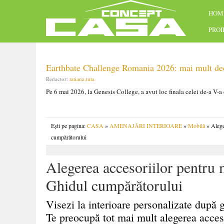
HOM
PRO
Earthbate Challenge Romania 2026: mai mult decâ
Redactor:
tatiana.tuta
Pe 6 mai 2026, la Genesis College, a avut loc finala celei de-a V-a
Ești pe pagina:
CASA
»
AMENAJĂRI INTERIOARE
»
Mobilă
» Alege
cumpărătorului
Alegerea accesoriilor pentru
Ghidul cumpărătorului
Visezi la interioare personalizate după gu
Te preocupă tot mai mult alegerea acces