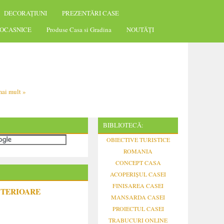
DECORAȚIUNI
PREZENTĂRI CASE
OCASNICE
Produse Casa si Gradina
NOUTĂȚI
ai mult »
BIBLIOTECĂ:
OBIECTIVE TURISTICE
ROMANIA
CONCEPT CASA
ACOPERIȘUL CASEI
FINISAREA CASEI
NTERIOARE
MANSARDA CASEI
PROIECTUL CASEI
TRABUCURI ONLINE