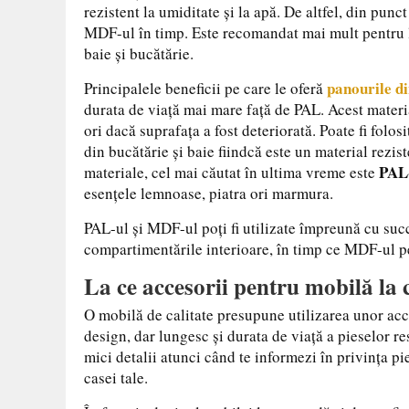
rezistent la umiditate și la apă. De altfel, din punc
MDF-ul în timp. Este recomandat mai mult pentru li
baie și bucătărie.
panourile 
Principalele beneficii pe care le oferă
durata de viață mai mare față de PAL. Acest materia
ori dacă suprafața a fost deteriorată. Poate fi fol
din bucătărie și baie fiindcă este un material rezis
PAL
materiale, cel mai căutat în ultima vreme este
esențele lemnoase, piatra ori marmura.
PAL-ul și MDF-ul poți fi utilizate împreună cu succ
compartimentările interioare, în timp ce MDF-ul pen
La ce accesorii pentru mobilă la 
O mobilă de calitate presupune utilizarea unor acce
design, dar lungesc și durata de viață a pieselor res
mici detalii atunci când te informezi în privința pi
casei tale.