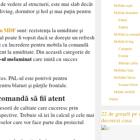
t de vedere al structurii, este mai slab decât
Mobilă copii
ving, dormitor și hol și mai puțin pentru
Mobilă dormitor
Paturi
Saltele
din MDF
sunt: rezistența la umiditate și
Mobilă la coman
l poate fi vopsit dacă se dorește un refresh
Mobilă living
osit cu încredere pentru mobila la comandă
Canapele
tent la umiditate. Din această categorie de
Fotolii
-ul melaminat
care imită cu succes
Măsuțe cafea
Mobilier baie
es. PAL-ul este potrivit pentru
Mobilier birou
tru blaturi și părțile frontale.
Scaune birou
Mutări mobilă
comandă să fii atent
Stiluri
sorii de calitate care cuceresc prin
22 de greșeli pe c
pective. Trebuie să iei în calcul și cele mai
decorezi casa
eselor care vor face parte din proiectul