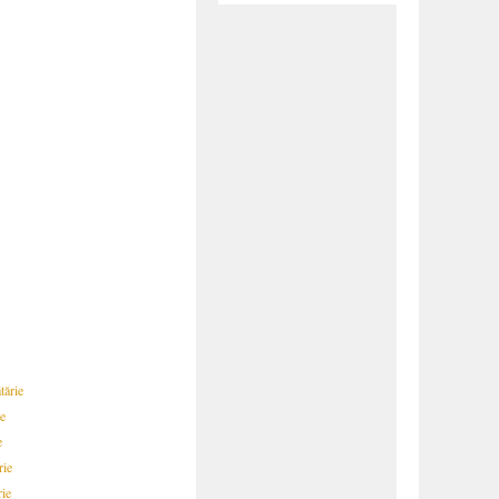
tărie
ie
e
rie
rie