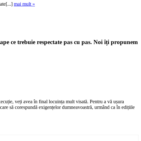
ate[...]
mai mult »
etape ce trebuie respectate pas cu pas. Noi îți propunem
cuție, veți avea în final locuința mult visată. Pentru a vă ușura
, care să corespundă exigențelor dumneavoastră, urmând ca în edițiile