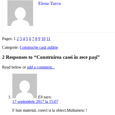
Elena Turcu
Pages:
1
2
3
4
5
6
7
8
9
10
11
Categorie:
Construcție casă zidărie
2 Responses to “Construirea casei în zece pași”
Read below or
add a comment...
Eli
says:
17 septembrie 2017 la 15:07
F bun material, corect si la obiect.Multumesc !