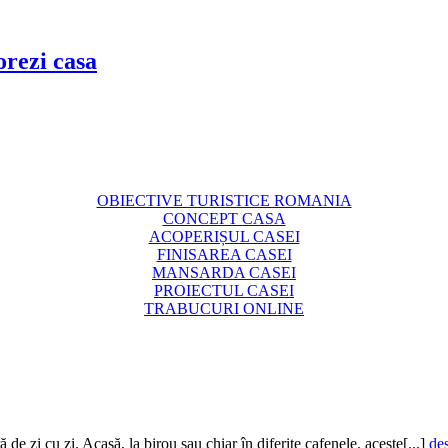
corezi casa
OBIECTIVE TURISTICE ROMANIA
CONCEPT CASA
ACOPERIȘUL CASEI
FINISAREA CASEI
MANSARDA CASEI
PROIECTUL CASEI
TRABUCURI ONLINE
 de zi cu zi. Acasă, la birou sau chiar în diferite cafenele, aceste[...]
de