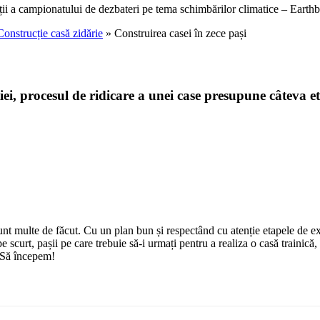
ții a campionatului de dezbateri pe tema schimbărilor climatice – Earthb
Construcție casă zidărie
» Construirea casei în zece pași
ției, procesul de ridicare a unei case presupune câteva 
unt multe de făcut. Cu un plan bun și respectând cu atenție etapele de exe
scurt, pașii pe care trebuie să-i urmați pentru a realiza o casă trainică
. Să începem!