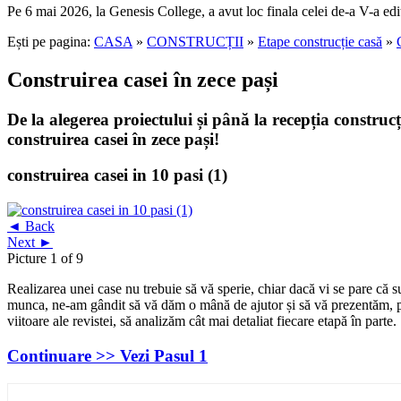
Pe 6 mai 2026, la Genesis College, a avut loc finala celei de-a V-a edi
Ești pe pagina:
CASA
»
CONSTRUCȚII
»
Etape construcție casă
»
Construirea casei în zece pași
De la alegerea proiectului și până la recepția construc
construirea casei în zece pași!
construirea casei in 10 pasi (1)
◄ Back
Next ►
Picture 1 of 9
Realizarea unei case nu trebuie să vă sperie, chiar dacă vi se pare că s
munca, ne-am gândit să vă dăm o mână de ajutor și să vă prezentăm, pe 
viitoare ale revistei, să analizăm cât mai detaliat fiecare etapă în parte
Continuare >>
Vezi Pasul 1