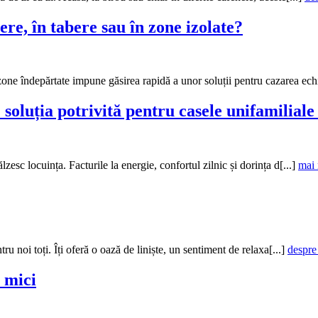
ere, în tabere sau în zone izolate?
one îndepărtate impune găsirea rapidă a unor soluții pentru cazarea echi
soluția potrivită pentru casele unifamiliale
zesc locuința. Facturile la energie, confortul zilnic și dorința d[...]
mai 
tru noi toți. Îți oferă o oază de liniște, un sentiment de relaxa[...]
despre
i mici