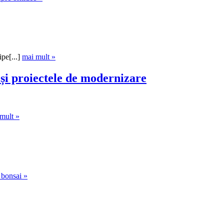
pe[...]
mai mult »
 și proiectele de modernizare
mult »
 bonsai »