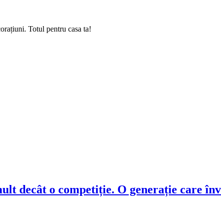
rațiuni. Totul pentru casa ta!
t decât o competiție. O generație care înva