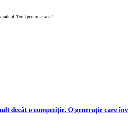
rațiuni. Totul pentru casa ta!
t decât o competiție. O generație care înva