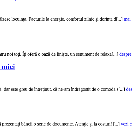
zesc locuința. Facturile la energie, confortul zilnic și dorința d[...]
mai 
tru noi toți. Îți oferă o oază de liniște, un sentiment de relaxa[...]
despre
i mici
ă, dar este greu de întreținut, că ne-am îndrăgostit de o comodă s[...]
des
rezentați băncii o serie de documente. Atenție și la costuri! [...]
vezi c