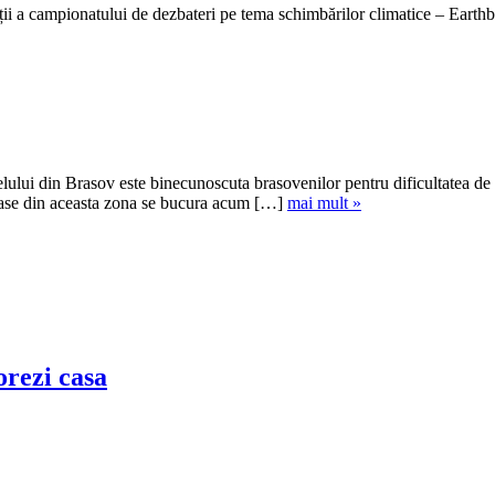
ții a campionatului de dezbateri pe tema schimbărilor climatice – Earthb
ului din Brasov este binecunoscuta brasovenilor pentru dificultatea de a 
i case din aceasta zona se bucura acum […]
mai mult »
corezi casa