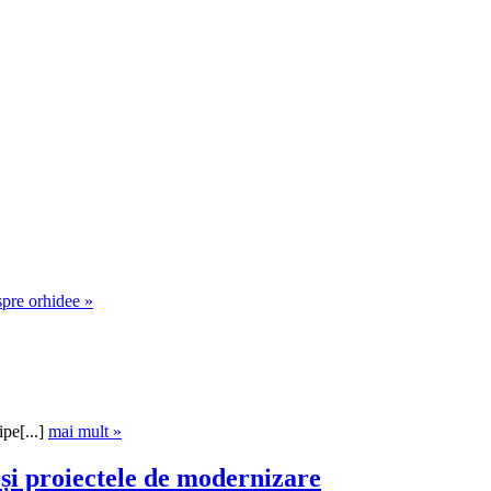
spre orhidee »
pe[...]
mai mult »
 și proiectele de modernizare