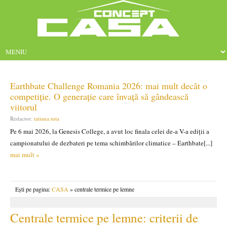
Earthbate Challenge Romania 2026: mai mult decât o
competiție. O generație care învață să gândească
viitorul
Redactor:
tatiana.tuta
Pe 6 mai 2026, la Genesis College, a avut loc finala celei de-a V-a ediții a
campionatului de dezbateri pe tema schimbărilor climatice – Earthbate[...]
mai mult »
Ești pe pagina:
CASA
» centrale termice pe lemne
Centrale termice pe lemne: criterii de