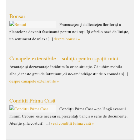
Bonsai
Frumusețea și delicatețea florilor și a
plantelor a devenit fascinantă pentru noi toți. Îți oferă o oază de liniște,
un sentiment de relaxa[...]
despre bonsai »
Canapele extensibile – soluția pentru spații mici
Avantaje și dezavantaje întâlnim în orice situație. Că iubim mobila
albă, dar este greu de întreținut, că ne-am îndrăgostit de o comodă s[...]
despre canapele extensibile »
Condiții Prima Casă
Condiții Prima Casă – pe lângă avansul
minim, trebuie este necesar să prezentați băncii o serie de documente.
Atenție și la costuri! [...]
vezi condiții Prima casă »