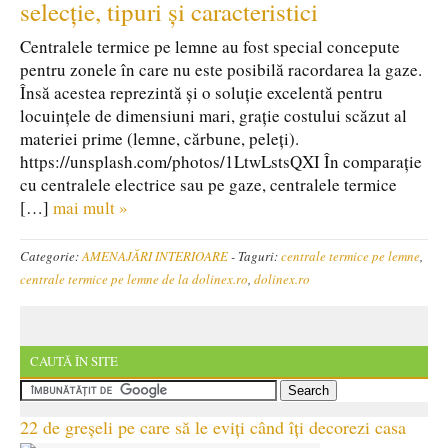
selecție, tipuri și caracteristici
Centralele termice pe lemne au fost special concepute
pentru zonele în care nu este posibilă racordarea la gaze.
Însă acestea reprezintă și o soluție excelentă pentru
locuințele de dimensiuni mari, grație costului scăzut al
materiei prime (lemne, cărbune, peleți).
https://unsplash.com/photos/1LtwLstsQXI În comparație
cu centralele electrice sau pe gaze, centralele termice
[…]
mai mult »
Categorie:
AMENAJĂRI INTERIOARE
-
Taguri:
centrale termice pe lemne
,
centrale termice pe lemne de la dolinex.ro
,
dolinex.ro
CAUTĂ ÎN SITE
22 de greșeli pe care să le eviți când îți decorezi casa