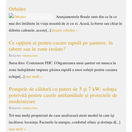
Orhidee
Aranjamentele florale sunt din ce în ce
mai des întâlnite în viața noastră de zi cu zi. Acasă, la birou sau chiar în
diferite cafenele, aceste[...]
despre orhidee »
Ce opțiuni ai pentru cazare rapidă pe șantiere, în
tabere sau în zone izolate?
Redactor:
tatiana.tuta
Sursa foto: Containere FDC. I Organizarea unui șantier ori munca în
zone îndepărtate impune găsirea rapidă a unor soluții pentru cazarea
echipe[...]
mai mult »
Pompele de căldură cu puteri de 5 și 7 kW: soluția
potrivită pentru casele unifamiliale și proiectele de
modernizare
Redactor:
tatiana.tuta
Tot mai mulți proprietari de case analizează atent modul în care își
încălzesc locuința. Facturile la energie, confortul zilnic și dorința d[...]
mai mult »