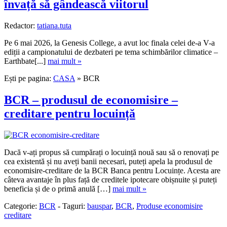
învață să gândească viitorul
Redactor:
tatiana.tuta
Pe 6 mai 2026, la Genesis College, a avut loc finala celei de-a V-a
ediții a campionatului de dezbateri pe tema schimbărilor climatice –
Earthbate[...]
mai mult »
Ești pe pagina:
CASA
» BCR
BCR – produsul de economisire –
creditare pentru locuință
Dacă v-ați propus să cumpărați o locuință nouă sau să o renovați pe
cea existentă și nu aveți banii necesari, puteți apela la produsul de
economisire-creditare de la BCR Banca pentru Locuințe. Acesta are
câteva avantaje în plus față de creditele ipotecare obișnuite și puteți
beneficia și de o primă anulă […]
mai mult »
Categorie:
BCR
-
Taguri:
bauspar
,
BCR
,
Produse economisire
creditare