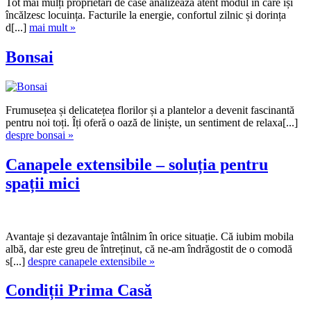
Tot mai mulți proprietari de case analizează atent modul în care își
încălzesc locuința. Facturile la energie, confortul zilnic și dorința
d[...]
mai mult »
Bonsai
Frumusețea și delicatețea florilor și a plantelor a devenit fascinantă
pentru noi toți. Îți oferă o oază de liniște, un sentiment de relaxa[...]
despre bonsai »
Canapele extensibile – soluția pentru
spații mici
Avantaje și dezavantaje întâlnim în orice situație. Că iubim mobila
albă, dar este greu de întreținut, că ne-am îndrăgostit de o comodă
s[...]
despre canapele extensibile »
Condiții Prima Casă