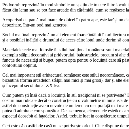
Pridvorul: reprezintă în mod simbolic un spațiu de trecere între locuință c
făcut din lemn sau se pot face arcade din cărămidă, cum se regăsesc la
Acoperișul cu pantă mai mare, de obicei în patru ape, este iarăși un elem
depozitare, într-un pod mai generos.
Soclul mai înalt reprezintă un alt element foarte întâlnit în arhitectura n
și a posibilei înălțări a drumului de acces către lotul unde dorim să co
Materialele cele mai folosite în stilul tradițional românesc sunt material
exemplu stâlpii decorativi ai pridvorului, balustradele, precum și alte
funcție de necesități și buget, putem opta pentru o locuință care să păst
confortului obținut.
Cel mai important stil arhitectural românesc este stilul neoromânesc, ca
bizantină (forma arcadelor, stâlpii mai mici și mai groși), dar și alte el
și începutul secolului al XX-lea.
Cum putem ști însă dacă o locuință în stil tradițional ni se potrivește?
costuri mai ridicate decât o construcție cu o volumetrie minimalistă de
astfel de construcție avem nevoie de un teren cu o suprafață mai mare și
putea fi admirate corespunzător. De asemenea, elementele estetice care 
aspectul deosebit al fațadelor. Astfel, trebuie luat în considerare timpul 
Cert este că o astfel de casă nu se potrivește oricui. Cine dispune de re