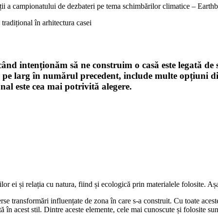
ții a campionatului de dezbateri pe tema schimbărilor climatice – Earthb
 tradițional în arhitectura casei
ând intenționăm să ne construim o casă este legată de st
 larg în numărul precedent, include multe opțiuni dife
onal este cea mai potrivită alegere.
ilor ei și relația cu natura, fiind și ecologică prin materialele folosite. Aș
rse transformări influențate de zona în care s-a construit. Cu toate aceste
tă în acest stil. Dintre aceste elemente, cele mai cunoscute și folosite sun