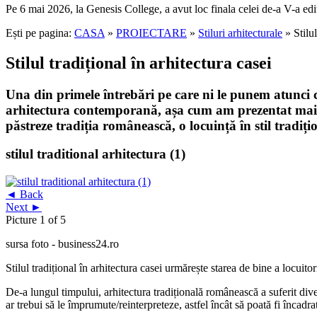
Pe 6 mai 2026, la Genesis College, a avut loc finala celei de-a V-a edi
Ești pe pagina:
CASA
»
PROIECTARE
»
Stiluri arhitecturale
» Stilul
Stilul tradițional în arhitectura casei
Una din primele întrebări pe care ni le punem atunci c
arhitectura contemporană, așa cum am prezentat mai pe
păstreze tradiția românească, o locuință în stil tradiți
stilul traditional arhitectura (1)
◄ Back
Next ►
Picture 1 of 5
sursa foto - business24.ro
Stilul tradițional în arhitectura casei urmărește starea de bine a locuitor
De-a lungul timpului, arhitectura tradițională românească a suferit dive
ar trebui să le împrumute/reinterpreteze, astfel încât să poată fi încadra