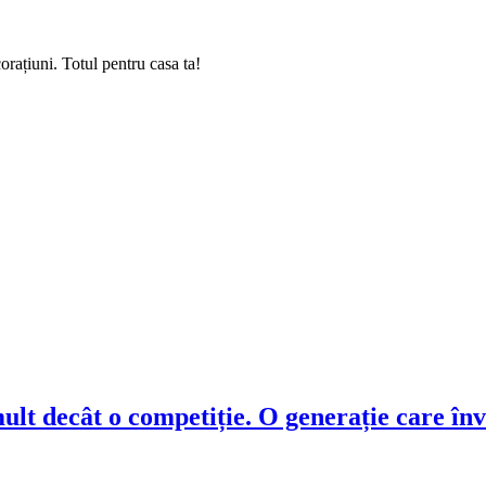
rațiuni. Totul pentru casa ta!
t decât o competiție. O generație care înva