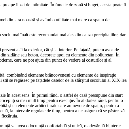
, aproape lipsit de intimitate. În funcție de zonă și buget, acesta poate fi
imei din țara noastră și având o utilitate mai mare ca spațiu de
 un soclu mai înalt este recomandat mai ales din cauza precipitațiilor, dar
 prezent atât la exterior, cât și la interior. Pe fațadă, putem avea de
 din zidărie sau beton, decorate apoi cu elemente din poliuretan. În
oderne, care ne pot ajuta din punct de vedere al costurilor și al
osebită, combinând elemente brâncovenești cu elemente de inspirație
i stil se regăsesc pe fațadele caselor de la sfârșitul secolului al XIX-lea
zie în acest sens. În primul rând, o astfel de casă presupune din start
ricepuți și mai mult timp pentru execuție. În al doilea rând, pentru o
bită și cu elemente arhitecturale care au nevoie de spațiu, pentru a
ntă, la intervale regulate de timp, pentru a ne asigura că se păstrează
 fiecăruia.
uranță va avea o locuință confortabilă și unică, o adevărată bijuterie