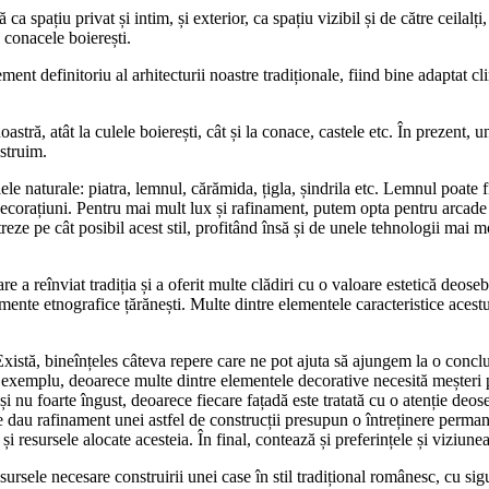
a spațiu privat și intim, și exterior, ca spațiu vizibil și de către ceilalți
 conacele boierești.
ent definitoriu al arhitecturii noastre tradiționale, fiind bine adaptat cl
oastră, atât la culele boierești, cât și la conace, castele etc. În prezent,
nstruim.
ele naturale: piatra, lemnul, cărămida, țigla, șindrila etc. Lemnul poate fi
 decorațiuni. Pentru mai mult lux și rafinament, putem opta pentru arcade
reze pe cât posibil acest stil, profitând însă și de unele tehnologii mai m
re a reînviat tradiția și a oferit multe clădiri cu o valoare estetică de
emente etnografice țărănești. Multe dintre elementele caracteristice acestu
 Există, bineînțeles câteva repere care ne pot ajuta să ajungem la o conclu
 exemplu, deoarece multe dintre elementele decorative necesită meșteri p
 nu foarte îngust, deoarece fiecare fațadă este tratată cu o atenție deose
dau rafinament unei astfel de construcții presupun o întreținere permane
și resursele alocate acesteia. În final, contează și preferințele și viziunea
sursele necesare construirii unei case în stil tradițional românesc, cu sig