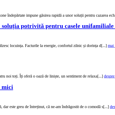
one îndepărtate impune găsirea rapidă a unor soluții pentru cazarea echi
soluția potrivită pentru casele unifamiliale
zesc locuința. Facturile la energie, confortul zilnic și dorința d[...]
mai 
tru noi toți. Îți oferă o oază de liniște, un sentiment de relaxa[...]
despre
i mici
ă, dar este greu de întreținut, că ne-am îndrăgostit de o comodă s[...]
des