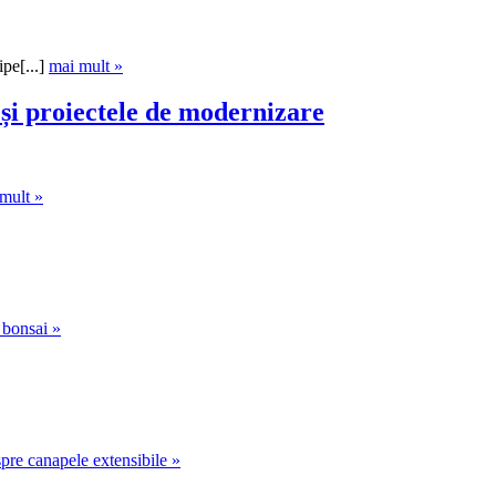
pe[...]
mai mult »
 și proiectele de modernizare
mult »
 bonsai »
pre canapele extensibile »