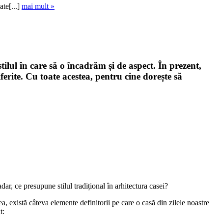
ate[...]
mai mult »
ilul în care să o încadrăm și de aspect. În prezent,
rite. Cu toate acestea, pentru cine dorește să
adar, ce presupune stilul tradițional în arhitectura casei?
a, există câteva elemente definitorii pe care o casă din zilele noastre
t: