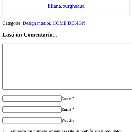
liliana.burgheaua
Categorie:
Design interior
,
HOME DESIGN
Lasă un Comentariu...
*
Nume
*
Email
Website
Salvează-mi numele, emailul și site-ul web în acest navigator