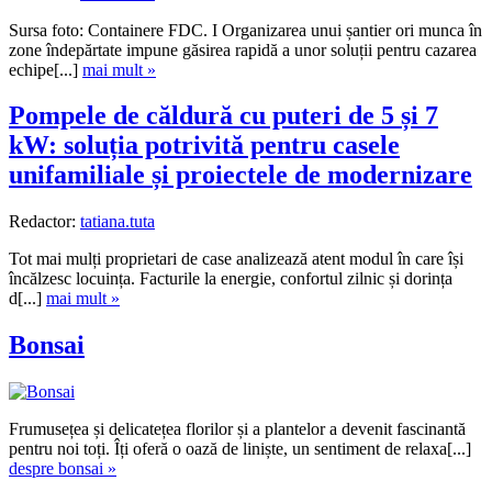
Sursa foto: Containere FDC. I Organizarea unui șantier ori munca în
zone îndepărtate impune găsirea rapidă a unor soluții pentru cazarea
echipe[...]
mai mult »
Pompele de căldură cu puteri de 5 și 7
kW: soluția potrivită pentru casele
unifamiliale și proiectele de modernizare
Redactor:
tatiana.tuta
Tot mai mulți proprietari de case analizează atent modul în care își
încălzesc locuința. Facturile la energie, confortul zilnic și dorința
d[...]
mai mult »
Bonsai
Frumusețea și delicatețea florilor și a plantelor a devenit fascinantă
pentru noi toți. Îți oferă o oază de liniște, un sentiment de relaxa[...]
despre bonsai »