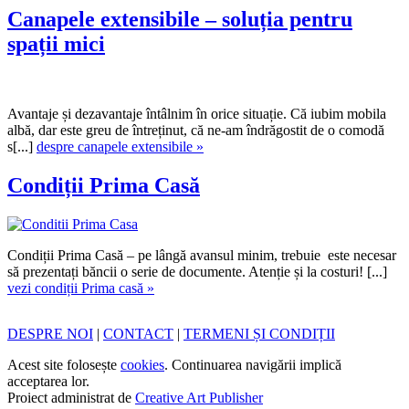
Canapele extensibile – soluția pentru
spații mici
Avantaje și dezavantaje întâlnim în orice situație. Că iubim mobila
albă, dar este greu de întreținut, că ne-am îndrăgostit de o comodă
s[...]
despre canapele extensibile »
Condiții Prima Casă
Condiții Prima Casă – pe lângă avansul minim, trebuie este necesar
să prezentați băncii o serie de documente. Atenție și la costuri! [...]
vezi condiții Prima casă »
DESPRE NOI
|
CONTACT
|
TERMENI ȘI CONDIȚII
Acest site folosește
cookies
. Continuarea navigării implică
acceptarea lor.
Proiect administrat de
Creative Art Publisher