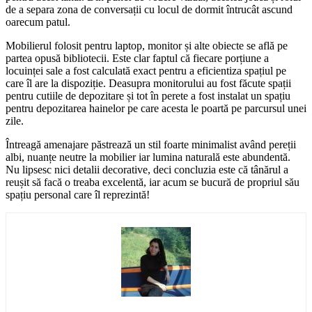
de a separa zona de conversații cu locul de dormit întrucât ascund
oarecum patul.
Mobilierul folosit pentru laptop, monitor și alte obiecte se află pe
partea opusă bibliotecii. Este clar faptul că fiecare porțiune a
locuinței sale a fost calculată exact pentru a eficientiza spațiul pe
care îl are la dispoziție. Deasupra monitorului au fost făcute spații
pentru cutiile de depozitare și tot în perete a fost instalat un spațiu
pentru depozitarea hainelor pe care acesta le poartă pe parcursul unei
zile.
Întreagă amenajare păstrează un stil foarte minimalist având pereții
albi, nuanțe neutre la mobilier iar lumina naturală este abundentă.
Nu lipsesc nici detalii decorative, deci concluzia este că tânărul a
reușit să facă o treaba excelentă, iar acum se bucură de propriul său
spațiu personal care îl reprezintă!