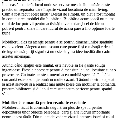
În această manieră, locul unde se servesc mesele în bucătărie este
practic un separator care împarte vizual bucătăria de mini-living.
Cum a fost făcut acest lucru? Destul de simplu, un blat a fost montat
în continuarea mobilei din bucătărie. Bucătăria acum joacă nu numai
rolul de loc potrivit pentru activități diverse dar și cel de birou
potrivit pentru zilele în care lucrul de acasă pare a fi o opțiune foarte
bună!
Mobilierul ales cu atenție pentru a se potrivi dimensiunilor spațiului
este excelent. Alegerea unui scaun care poate fi și o măsuță e destul
de ingenioasă și fiți siguri că nu este singura idee inedită din cadrul
acestei amenajări.
Atunci când spațiul este limitat, este nevoie să fie găsite soluții
ingenioase. Piesele necesare pentru dimensiunile unei locuințe sunt o
provocare. Cu toate acestea, uneori acea mobilă specială făcută la
comandă este o soluție bună în multe cazuri. Tânărul nostru a apelat
la acest serviciu și a realizat mai multe piese din mobilier la comandă
precum biblioteca și dulapul care sunt acum perfecte pentru spațiul
său.
Mobilier la comandă pentru rezultate excelente
Mobilierul făcut la comandă asigură un plus de spațiu pentru
depozitarea unor obiecte personale, cărți și alte lucruri importante
pentru acest tânăr. Din punct de vedere vizual, acestea joacă și rolul