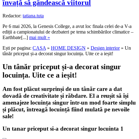
învață să gândească viitorul
Redactor:
tatiana.tuta
Pe 6 mai 2026, la Genesis College, a avut loc finala celei de-a V-a
ediții a campionatului de dezbateri pe tema schimbărilor climatice –
Earthbate[...]
mai mult »
Ești pe pagina:
CASA
»
HOME DESIGN
»
Design interior
» Un
tânăr priceput și-a decorat singur locuința. Uite ce a ieșit!
Un tânăr priceput și-a decorat singur
locuința. Uite ce a ieșit!
Am fost plăcut surprinși de un tânăr care a dat
dovadă de creativitate și răbdare. El a reușit să își
amenajeze locuința singur într-un mod foarte simplu
și plăcut, întreagă locuință fiind mulată pe nevoile
sale!
Un tanar priceput si-a decorat singur locuinta 1