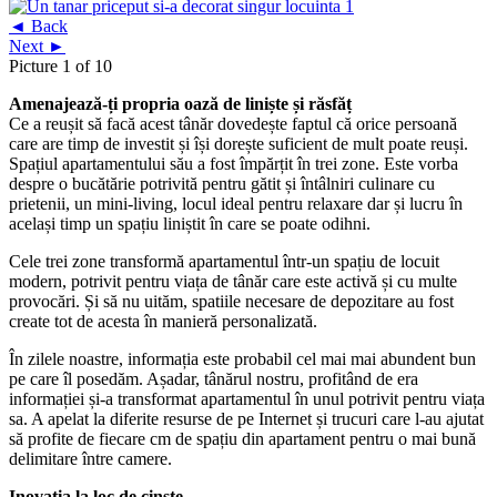
◄ Back
Next ►
Picture 1 of 10
Amenajează-ți propria oază de liniște și răsfăț
Ce a reușit să facă acest tânăr dovedește faptul că orice persoană
care are timp de investit și își dorește suficient de mult poate reuși.
Spațiul apartamentului său a fost împărțit în trei zone. Este vorba
despre o bucătărie potrivită pentru gătit și întâlniri culinare cu
prietenii, un mini-living, locul ideal pentru relaxare dar și lucru în
același timp un spațiu liniștit în care se poate odihni.
Cele trei zone transformă apartamentul într-un spațiu de locuit
modern, potrivit pentru viața de tânăr care este activă și cu multe
provocări. Și să nu uităm, spatiile necesare de depozitare au fost
create tot de acesta în manieră personalizată.
În zilele noastre, informația este probabil cel mai mai abundent bun
pe care îl posedăm. Așadar, tânărul nostru, profitând de era
informației și-a transformat apartamentul în unul potrivit pentru viața
sa. A apelat la diferite resurse de pe Internet și trucuri care l-au ajutat
să profite de fiecare cm de spațiu din apartament pentru o mai bună
delimitare între camere.
Inovația la loc de cinste