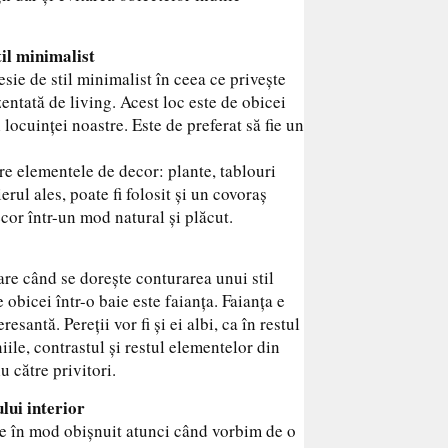
til minimalist
sie de stil minimalist în ceea ce privește
ntată de living. Acest loc este de obicei
locuinței noastre. Este de preferat să fie un
oare elementele de decor: plante, tablouri
rul ales, poate fi folosit și un covoraș
or într-un mod natural și plăcut.
are când se dorește conturarea unui stil
obicei într-o baie este faianța. Faianța e
esantă. Pereții vor fi și ei albi, ca în restul
iile, contrastul și restul elementelor din
 către privitori.
lui interior
ate în mod obișnuit atunci când vorbim de o