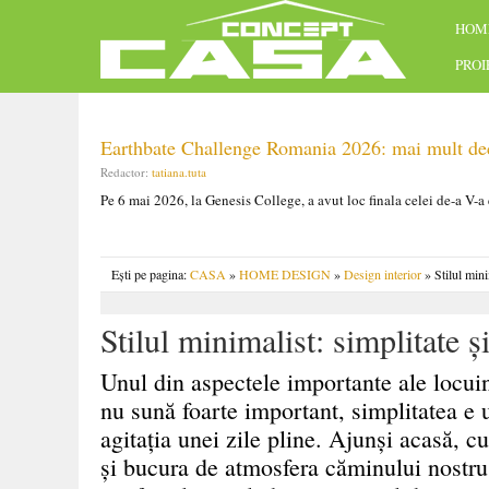
HOM
PRO
Earthbate Challenge Romania 2026: mai mult decâ
Redactor:
tatiana.tuta
Pe 6 mai 2026, la Genesis College, a avut loc finala celei de-a V-a
Ești pe pagina:
CASA
»
HOME DESIGN
»
Design interior
» Stilul mini
Stilul minimalist: simplitate ș
Unul din aspectele importante ale locuin
nu sună foarte important, simplitatea e 
agitația unei zile pline. Ajunși acasă, c
și bucura de atmosfera căminului nostru