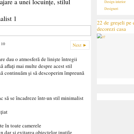
jare a unei locuințe, stilul
Design interior
Designeri
alist 1
22 de greșeli pe c
decorezi casa
f 10
Next ►
re dau o atmosferă de liniște întregii
 să aflați mai multe despre acest stil
i să continuăm și să descoperim împreună
fac să se încadreze într-un stil minimalist
țiat
te în toate camerele
 dar și evitarea obiectelor inutile