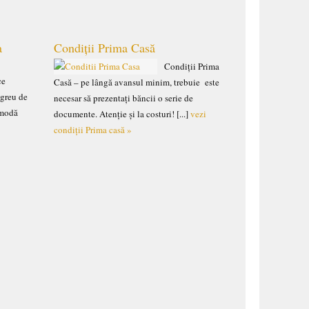
a
Condiții Prima Casă
Condiții Prima
ce
Casă – pe lângă avansul minim, trebuie este
 greu de
necesar să prezentați băncii o serie de
omodă
documente. Atenție și la costuri! [...]
vezi
condiții Prima casă »