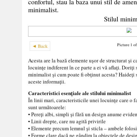
confortul, stau la baza unui stil de amena
minimalist.
Stilul minim
Picture 1 o
◄ Back
Acesta are la bază elemente ușor de structurat și ca
locuințe indiferent în ce parte a ei vă aflați. Doriți
minimalist și cum poate fi obținut acesta? Haideț
aceste informații.
Caracteristici esențiale ale stilului minimalist
În linii mari, caracteristicile unei locuințe care o 
sunt următoarele:
• Pereți albi, simpli și fără un design anume eviden
• Linii drepte, care nu agită privirile
• Elemente precum lemnul și sticla – ambele folosi
• Forme clare dacă ne gândim la obiectele de design