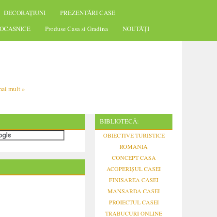
DECORAȚIUNI
PREZENTĂRI CASE
OCASNICE
Produse Casa si Gradina
NOUTĂȚI
ai mult »
BIBLIOTECĂ:
OBIECTIVE TURISTICE
ROMANIA
CONCEPT CASA
ACOPERIȘUL CASEI
FINISAREA CASEI
MANSARDA CASEI
PROIECTUL CASEI
TRABUCURI ONLINE