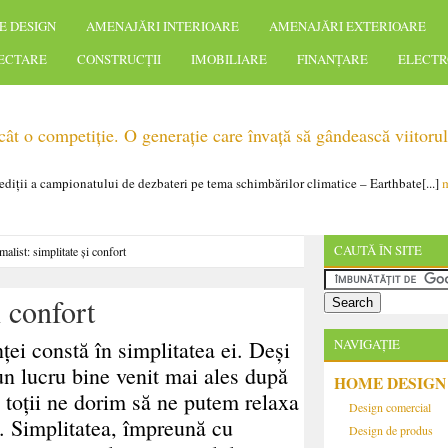
E DESIGN
AMENAJĂRI INTERIOARE
AMENAJĂRI EXTERIOARE
IECTARE
CONSTRUCȚII
IMOBILIARE
FINANȚARE
ELECTR
t o competiție. O generație care învață să gândească viitorul
 ediții a campionatului de dezbateri pe tema schimbărilor climatice – Earthbate[...]
m
CAUTĂ ÎN SITE
malist: simplitate și confort
i confort
ței constă în simplitatea ei. Deşi
NAVIGAȚIE
un lucru bine venit mai ales după
HOME DESIGN
u toții ne dorim să ne putem relaxa
Design comercial
. Simplitatea, împreună cu
Design de produs