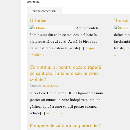
comentez.
Orhidee
Bonsai
Aranjamentele
florale sunt din ce în ce mai des întâlnite în
delicatețea
viața noastră de zi cu zi. Acasă, la birou sau
fascinantă
chiar în diferite cafenele, aceste[...]
despre
liniște, u
orhidee »
»
Ce opțiuni ai pentru cazare rapidă
pe șantiere, în tabere sau în zone
izolate?
Redactor:
tatiana.tuta
Sursa foto: Containere FDC. I Organizarea unui
șantier ori munca în zone îndepărtate impune
găsirea rapidă a unor soluții pentru cazarea
echipe[...]
mai mult »
Pompele de căldură cu puteri de 5