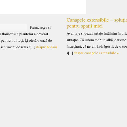
Canapele extensibile – soluți
pentru spații mici
Frumusețea și
Avantaje și dezavantaje întâlnim în ori
 florilor și a plantelor a devenit
situație. Că iubim mobila albă, dar este
 pentru noi toți. Îți oferă o oază de
întreținut, că ne-am îndrăgostit de o c
n sentiment de relaxa[...]
despre bonsai
s[...]
despre canapele extensibile »