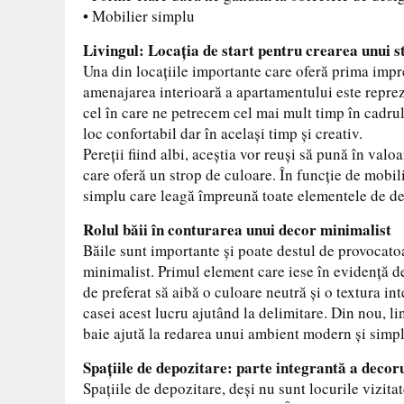
• Mobilier simplu
Livingul: Locația de start pentru crearea unui s
Una din locațiile importante care oferă prima impre
amenajarea interioară a apartamentului este repreze
cel în care ne petrecem cel mai mult timp în cadrul 
loc confortabil dar în același timp și creativ.
Pereții fiind albi, aceștia vor reuși să pună în val
care oferă un strop de culoare. În funcție de mobilie
simplu care leagă împreună toate elementele de dec
Rolul băii în conturarea unui decor minimalist
Băile sunt importante și poate destul de provocato
minimalist. Primul element care iese în evidență de 
de preferat să aibă o culoare neutră și o textura inter
casei acest lucru ajutând la delimitare. Din nou, lin
baie ajută la redarea unui ambient modern și simplu
Spațiile de depozitare: parte integrantă a decoru
Spațiile de depozitare, deși nu sunt locurile vizit