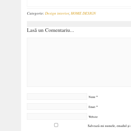
Categorie:
Design interior
,
HOME DESIGN
Lasă un Comentariu...
*
Nume
*
Email
Website
Salvează-mi numele, emailul și s