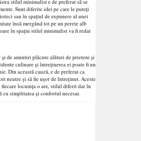
ăstra stilul minimalist e de preferat să se
mente. Sunt diferite idei pe care le puteți
lioteci sau în spațiul de expunere al unei
mitate însă mergând tot pe un perete alb
re în spațiu stilul minimalist va fi redat
i de amintiri plăcute alături de prieteni și
idente culinare și întreținerea ei poate fi un
ie. Din această cauză, e de preferat ca
ori neutre și să fie ușor de întreținut. Aceste
fiecare locuința o are, stilul diferit dar în
ă cu simplitatea și confortul necesar.