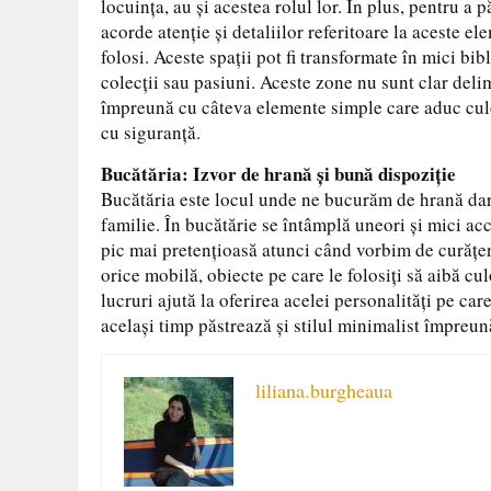
locuința, au și acestea rolul lor. În plus, pentru a p
acorde atenție și detaliilor referitoare la aceste ele
folosi. Aceste spații pot fi transformate în mici bib
colecții sau pasiuni. Aceste zone nu sunt clar deli
împreună cu câteva elemente simple care aduc culoa
cu siguranță.
Bucătăria: Izvor de hrană și bună dispoziție
Bucătăria este locul unde ne bucurăm de hrană dar ș
familie. În bucătărie se întâmplă uneori și mici acc
pic mai pretențioasă atunci când vorbim de curățen
orice mobilă, obiecte pe care le folosiți să aibă cul
lucruri ajută la oferirea acelei personalități pe care 
același timp păstrează și stilul minimalist împreun
liliana.burgheaua