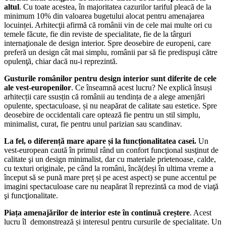
altul
. Cu toate acestea, în majoritatea cazurilor tariful pleacă de la
minimum 10% din valoarea bugetului alocat pentru amenajarea
locuinței. Arhitecţii afirmă că românii vin de cele mai multe ori cu
temele făcute, fie din reviste de specialitate, fie de la târguri
internaţionale de design interior. Spre deosebire de europeni, care
preferă un design cât mai simplu, românii par să fie predispuşi către
opulenţă, chiar dacă nu-i reprezintă.
Gusturile românilor pentru design interior sunt diferite de cele
ale vest-europenilor
. Ce înseamnă acest lucru? Ne explică însuși
arhitecții care ssusțin că românii au tendința de a alege amenjări
opulente, spectaculoase, și nu neapărat de calitate sau estetice. Spre
deosebire de occidentali care optează fie pentru un stil simplu,
minimalist, curat, fie pentru unul parizian sau scandinav.
La fel, o diferență mare apare și la funcționalitatea casei.
Un
vest-european caută în primul rând un confort funcţional susţinut de
calitate şi un design minimalist, dar cu materiale prietenoase, calde,
cu texturi originale, pe când la români, încă(deși în ultima vreme a
început să se pună mare preț și pe acest aspect) se pune accentul pe
imagini spectaculoase care nu neapărat îl reprezintă ca mod de viaţă
şi funcţionalitate.
Piața amenajărilor de interior este în continuă creștere
. Acest
lucru îl demonstrează și interesul pentru cursurile de specialitate. Un