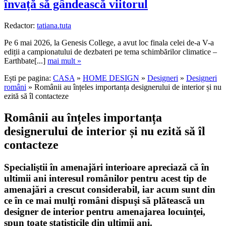
învață să gândească viitorul
Redactor:
tatiana.tuta
Pe 6 mai 2026, la Genesis College, a avut loc finala celei de-a V-a
ediții a campionatului de dezbateri pe tema schimbărilor climatice –
Earthbate[...]
mai mult »
Ești pe pagina:
CASA
»
HOME DESIGN
»
Designeri
»
Designeri
români
» Românii au înțeles importanța designerului de interior și nu
ezită să îl contacteze
Românii au înțeles importanța
designerului de interior și nu ezită să îl
contacteze
Specialiştii în amenajări interioare apreciază că în
ultimii ani interesul românilor pentru acest tip de
amenajări a crescut considerabil, iar acum sunt din
ce în ce mai mulţi români dispuşi să plătească un
designer de interior pentru amenajarea locuinţei,
spun toate statisticile din ultimii ani.