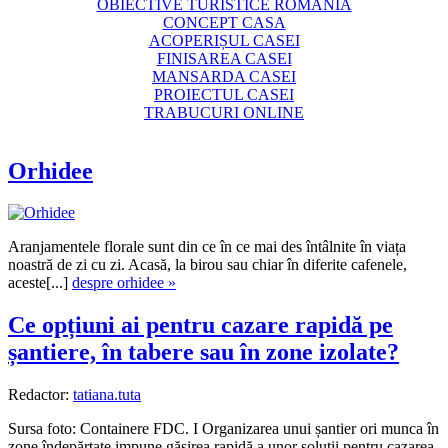
OBIECTIVE TURISTICE ROMANIA
CONCEPT CASA
ACOPERIȘUL CASEI
FINISAREA CASEI
MANSARDA CASEI
PROIECTUL CASEI
TRABUCURI ONLINE
Orhidee
Aranjamentele florale sunt din ce în ce mai des întâlnite în viața
noastră de zi cu zi. Acasă, la birou sau chiar în diferite cafenele,
aceste[...]
despre orhidee »
Ce opțiuni ai pentru cazare rapidă pe
șantiere, în tabere sau în zone izolate?
Redactor:
tatiana.tuta
Sursa foto: Containere FDC. I Organizarea unui șantier ori munca în
zone îndepărtate impune găsirea rapidă a unor soluții pentru cazarea