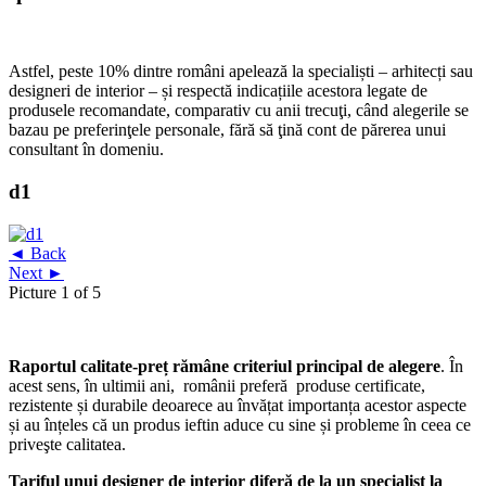
Astfel, peste 10% dintre români apelează la specialiști – arhitecți sau
designeri de interior – și respectă indicațiile acestora legate de
produsele recomandate, comparativ cu anii trecuţi, când alegerile se
bazau pe preferinţele personale, fără să ţină cont de părerea unui
consultant în domeniu.
d1
◄ Back
Next ►
Picture 1 of 5
Raportul calitate-preț rămâne criteriul principal de alegere
. În
acest sens, în ultimii ani, românii preferă produse certificate,
rezistente și durabile deoarece au învățat importanța acestor aspecte
și au înțeles că un produs ieftin aduce cu sine și probleme în ceea ce
priveşte calitatea.
Tariful unui designer de interior diferă de la un specialist la