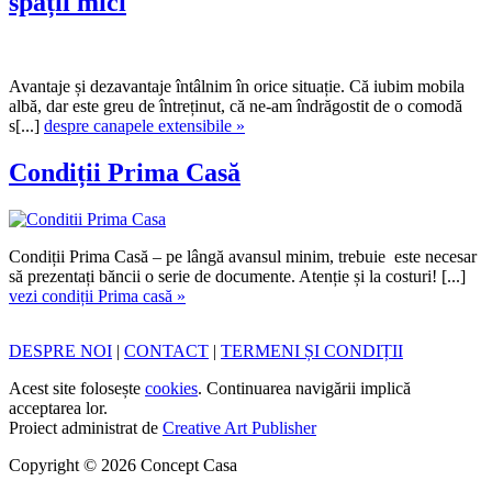
spații mici
Avantaje și dezavantaje întâlnim în orice situație. Că iubim mobila
albă, dar este greu de întreținut, că ne-am îndrăgostit de o comodă
s[...]
despre canapele extensibile »
Condiții Prima Casă
Condiții Prima Casă – pe lângă avansul minim, trebuie este necesar
să prezentați băncii o serie de documente. Atenție și la costuri! [...]
vezi condiții Prima casă »
DESPRE NOI
|
CONTACT
|
TERMENI ȘI CONDIȚII
Acest site folosește
cookies
. Continuarea navigării implică
acceptarea lor.
Proiect administrat de
Creative Art Publisher
Copyright © 2026 Concept Casa