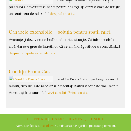
Frumusețea și delicatețea florilor și a
plantelor a devenit fascinantă pentru noi toți. Îți oferă o oază de liniște,
un sentiment de relaxa[...]
despre bonsai »
Canapele extensibile – soluția pentru spații mici
Avantaje și dezavantaje întâlnim în orice situație. Că iubim mobila
albă, dar este greu de întreținut, că ne-am îndrăgostit de o comodă s[...]
despre canapele extensibile »
Condiții Prima Casă
Condiții Prima Casă – pe lângă avansul
minim, trebuie este necesar să prezentați băncii o serie de documente.
Atenție și la costuri! [...]
vezi condiții Prima casă »
DESPRE NOI
|
CONTACT
|
TERMENI ȘI CONDIȚII
Acest site folosește
cookies
. Continuarea navigării implică acceptarea lor.