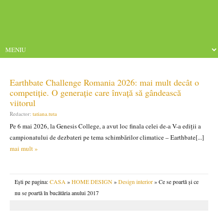
Earthbate Challenge Romania 2026: mai mult decât o
competiție. O generație care învață să gândească
viitorul
Redactor:
tatiana.tuta
Pe 6 mai 2026, la Genesis College, a avut loc finala celei de-a V-a ediții a
campionatului de dezbateri pe tema schimbărilor climatice – Earthbate[...]
mai mult »
Ești pe pagina:
CASA
»
HOME DESIGN
»
Design interior
» Ce se poartă și ce
nu se poartă în bucătăria anului 2017