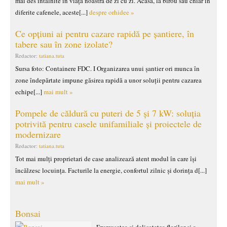
mai des întâlnite în viața noastră de zi cu zi. Acasă, la birou sau chiar în
diferite cafenele, aceste[...]
despre orhidee »
Ce opțiuni ai pentru cazare rapidă pe șantiere, în
tabere sau în zone izolate?
Redactor:
tatiana.tuta
Sursa foto: Containere FDC. I Organizarea unui șantier ori munca în
zone îndepărtate impune găsirea rapidă a unor soluții pentru cazarea
echipe[...]
mai mult »
Pompele de căldură cu puteri de 5 și 7 kW: soluția
potrivită pentru casele unifamiliale și proiectele de
modernizare
Redactor:
tatiana.tuta
Tot mai mulți proprietari de case analizează atent modul în care își
încălzesc locuința. Facturile la energie, confortul zilnic și dorința d[...]
mai mult »
Bonsai