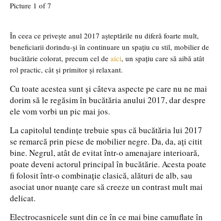
Picture 1 of 7
În ceea ce privește anul 2017 așteptările nu diferă foarte mult,
beneficiarii dorindu-și în continuare un spațiu cu stil, mobilier de
bucătărie colorat, precum cel de
aici
, un spațiu care să aibă atât
rol practic, cât și primitor și relaxant.
Cu toate acestea sunt și câteva aspecte pe care nu ne mai
dorim să le regăsim în bucătăria anului 2017, dar despre
ele vom vorbi un pic mai jos.
La capitolul tendințe trebuie spus că bucătăria lui 2017
se remarcă prin piese de mobilier negre. Da, da, ați citit
bine. Negrul, atât de evitat într-o amenajare interioară,
poate deveni actorul principal în bucătărie. Acesta poate
fi folosit într-o combinație clasică, alături de alb, sau
asociat unor nuanțe care să creeze un contrast mult mai
delicat.
Electrocasnicele sunt din ce în ce mai bine camuflate în