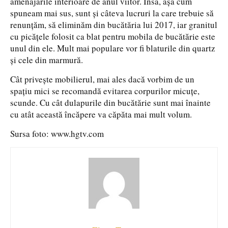
amenajările interioare de anul viitor. Însă, așa cum
spuneam mai sus, sunt și câteva lucruri la care trebuie să
renunțăm, să eliminăm din bucătăria lui 2017, iar granitul
cu picățele folosit ca blat pentru mobila de bucătărie este
unul din ele. Mult mai populare vor fi blaturile din quartz
și cele din marmură.
Cât privește mobilierul, mai ales dacă vorbim de un
spațiu mici se recomandă evitarea corpurilor micuțe,
scunde. Cu cât dulapurile din bucătărie sunt mai înainte
cu atât această încăpere va căpăta mai mult volum.
Sursa foto: www.hgtv.com