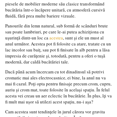
piesele de mobilier moderne său clasice transformând
bucătăria într-o încăpere unitară, cu atmosferă cursivă
fluidă, fără prea multe bariere vizuale.
Panourile din lemn natural, sub formă de scânduri brute
sau poate lambriuri, pe care le-ai putea achiziționa cu
ușurință dintr-un loc ca
acestea
, sunt și ele un must al
anul următor. Acestea pot fi folosite ca atare, tratate cu un
lac incolor sau baiț, sau pot fi finisate în alb pentru a lăsa
impresia de curățenie și, totodată, pentru a oferi o tușă
modernă, dar caldă bucătăriei tale.
Dacă până acum încercam cu tot dinadinsul să potrivi
cromatic mai ales electrocasnice, ei bine, la anul nu va
mai fi cazul. Poți opta pentru finisaje precum crom, cupru,
auriu și crom mat, toate folosite în același spațiu. În felul
acesta vei creau un aer eclectic în bucătărie. În plus, îți va
fi mult mai ușor să utilezi acest spațiu, nu-i așa?
Cam acestea sunt tendințele în jurul cărora vor gravita