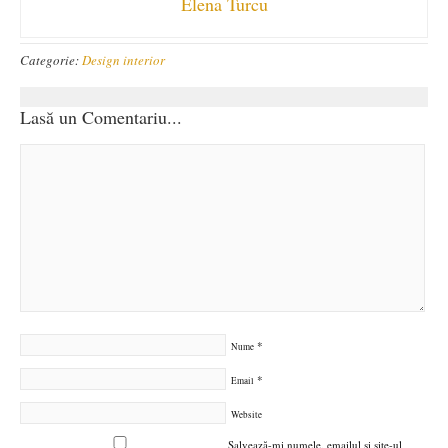
Elena Turcu
Categorie:
Design interior
Lasă un Comentariu...
*
Nume
*
Email
Website
Salvează-mi numele, emailul și site-ul