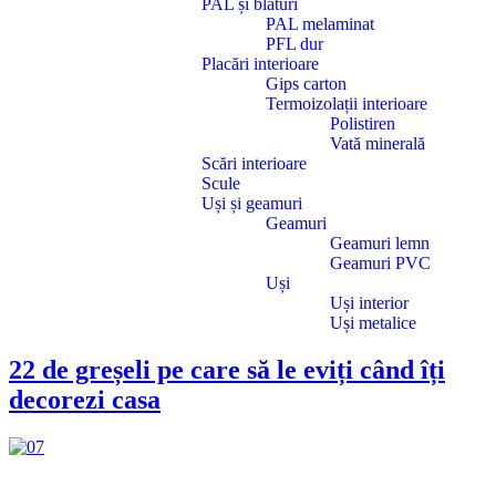
PAL și blaturi
PAL melaminat
PFL dur
Placări interioare
Gips carton
Termoizolații interioare
Polistiren
Vată minerală
Scări interioare
Scule
Uși și geamuri
Geamuri
Geamuri lemn
Geamuri PVC
Uși
Uși interior
Uși metalice
22 de greșeli pe care să le eviți când îți
decorezi casa