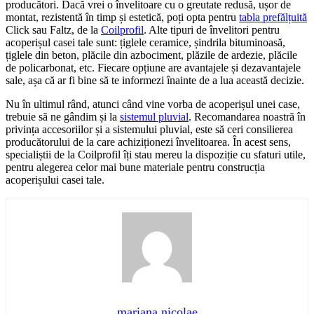
producători. Dacă vrei o învelitoare cu o greutate redusă, ușor de
montat, rezistentă în timp și estetică, poți opta pentru
tabla prefălțuită
Click sau Faltz, de la
Coilprofil
. Alte tipuri de învelitori pentru
acoperișul casei tale sunt: țiglele ceramice, șindrila bituminoasă,
țiglele din beton, plăcile din azbociment, plăzile de ardezie, plăcile
de policarbonat, etc. Fiecare opțiune are avantajele și dezavantajele
sale, așa că ar fi bine să te informezi înainte de a lua această decizie.
Nu în ultimul rând, atunci când vine vorba de acoperișul unei case,
trebuie să ne gândim și la
sistemul pluvial
. Recomandarea noastră în
privința accesoriilor și a sistemului pluvial, este să ceri consilierea
producătorului de la care achiziționezi învelitoarea. În acest sens,
specialiștii de la Coilprofil îți stau mereu la dispoziție cu sfaturi utile,
pentru alegerea celor mai bune materiale pentru construcția
acoperișului casei tale.
mariana.nicolae