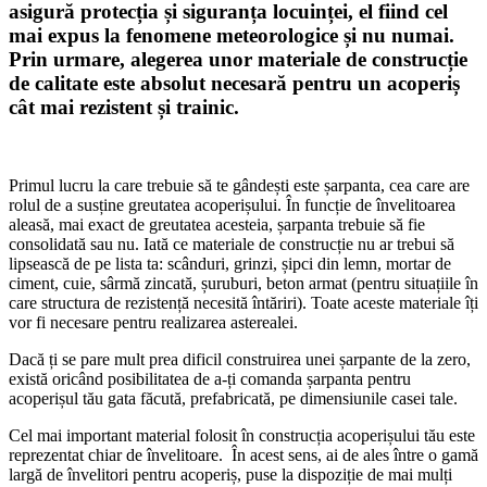
asigură protecția și siguranța locuinței, el fiind cel
mai expus la fenomene meteorologice și nu numai.
Prin urmare, alegerea unor materiale de construcție
de calitate este absolut necesară pentru un acoperiș
cât mai rezistent și trainic.
Primul lucru la care trebuie să te gândești este șarpanta, cea care are
rolul de a susține greutatea acoperișului. În funcție de învelitoarea
aleasă, mai exact de greutatea acesteia, șarpanta trebuie să fie
consolidată sau nu. Iată ce materiale de construcție nu ar trebui să
lipsească de pe lista ta: scânduri, grinzi, șipci din lemn, mortar de
ciment, cuie, sârmă zincată, șuruburi, beton armat (pentru situațiile în
care structura de rezistență necesită întăriri). Toate aceste materiale îți
vor fi necesare pentru realizarea asterealei.
Dacă ți se pare mult prea dificil construirea unei șarpante de la zero,
există oricând posibilitatea de a-ți comanda șarpanta pentru
acoperișul tău gata făcută, prefabricată, pe dimensiunile casei tale.
Cel mai important material folosit în construcția acoperișului tău este
reprezentat chiar de învelitoare. În acest sens, ai de ales între o gamă
largă de învelitori pentru acoperiș, puse la dispoziție de mai mulți