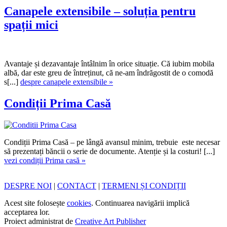
Canapele extensibile – soluția pentru
spații mici
Avantaje și dezavantaje întâlnim în orice situație. Că iubim mobila
albă, dar este greu de întreținut, că ne-am îndrăgostit de o comodă
s[...]
despre canapele extensibile »
Condiții Prima Casă
Condiții Prima Casă – pe lângă avansul minim, trebuie este necesar
să prezentați băncii o serie de documente. Atenție și la costuri! [...]
vezi condiții Prima casă »
DESPRE NOI
|
CONTACT
|
TERMENI ȘI CONDIȚII
Acest site folosește
cookies
. Continuarea navigării implică
acceptarea lor.
Proiect administrat de
Creative Art Publisher