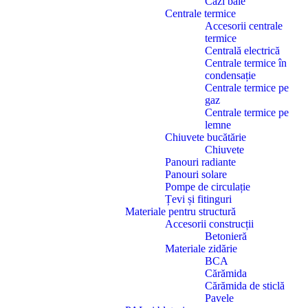
Căzi baie
Centrale termice
Accesorii centrale
termice
Centrală electrică
Centrale termice în
condensație
Centrale termice pe
gaz
Centrale termice pe
lemne
Chiuvete bucătărie
Chiuvete
Panouri radiante
Panouri solare
Pompe de circulație
Țevi și fitinguri
Materiale pentru structură
Accesorii construcții
Betonieră
Materiale zidărie
BCA
Cărămida
Cărămida de sticlă
Pavele