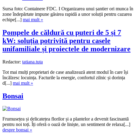
Sursa foto: Containere FDC. I Organizarea unui șantier ori munca în
zone îndepărtate impune găsirea rapidă a unor soluții pentru cazarea
echipe[...]
mai mult »
Pompele de căldură cu puteri de 5 și 7
kW: soluția potrivită pentru casele
unifamiliale și proiectele de modernizare
Redactor:
tatiana.tuta
Tot mai mulți proprietari de case analizează atent modul în care își
încălzesc locuința. Facturile la energie, confortul zilnic și dorința
d[...]
mai mult »
Bonsai
Frumusețea și delicatețea florilor și a plantelor a devenit fascinantă
pentru noi toți. Îți oferă o oază de liniște, un sentiment de relaxa[...]
despre bonsai »