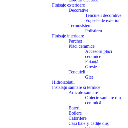
Finisaje exterioare
Decorative
Tencuieli decorative
Vopsele de exterior
Termosistem
Polistiren
Finisaje interioare
Parchet
Plăci ceramice
Accesorii plăci
ceramice
Faianță
Gresie
Tencuieli
Glet
Hidroizolații
Instalații sanitare și termice
Articole sanitare
Obiecte sanitare din
ceramică
Baterii
Boilere
Calorifere
Căzi baie și cădițe duș