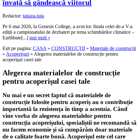
învață să gândească viitorul
Redactor:
tatiana.tuta
Pe 6 mai 2026, la Genesis College, a avut loc finala celei de-a V-a
ediții a campionatului de dezbateri pe tema schimbărilor climatice –
Earthbate[...]
mai mult »
Ești pe pagina:
CASA
»
CONSTRUCȚII
»
Materiale de construcții
»
Acoperișuri
» Alegerea materialelor de construcție pentru
acoperişul casei tale
Alegerea materialelor de construcție
pentru acoperişul casei tale
Nu mai e un secret faptul că materialele de
construcție folosite pentru acoperiș au o contribuție
importantă la rezistența în timp a acestuia. Când
vine vorba de alegerea materialelor pentru
construcția acoperișului, specialiștii ne recomandă să
nu facem economie și să cumpărăm doar materiale
de o calitate foarte bună. Acoperișul este cel care