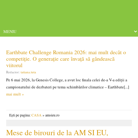
Earthbate Challenge Romania 2026: mai mult decât o
competiție. O generație care învață să gândească
viitorul
Redactor:
tatiana.tuta
Pe 6 mai 2026, la Genesis College, a avut loc finala celei de-a V-a ediții a
campionatului de dezbateri pe tema schimbărilor climatice – Earthbate[...]
mai mult »
Ești pe pagina:
CASA
» amsieu.ro
Mese de birouri de la AM SI EU,