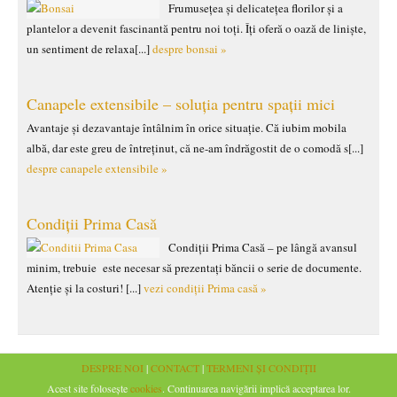
Frumusețea și delicatețea florilor și a
plantelor a devenit fascinantă pentru noi toți. Îți oferă o oază de liniște,
un sentiment de relaxa[...]
despre bonsai »
Canapele extensibile – soluția pentru spații mici
Avantaje și dezavantaje întâlnim în orice situație. Că iubim mobila
albă, dar este greu de întreținut, că ne-am îndrăgostit de o comodă s[...]
despre canapele extensibile »
Condiții Prima Casă
Condiții Prima Casă – pe lângă avansul
minim, trebuie este necesar să prezentați băncii o serie de documente.
Atenție și la costuri! [...]
vezi condiții Prima casă »
DESPRE NOI
|
CONTACT
|
TERMENI ȘI CONDIȚII
Acest site folosește
cookies
. Continuarea navigării implică acceptarea lor.