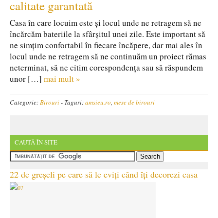
calitate garantată
Casa în care locuim este și locul unde ne retragem să ne
încărcăm bateriile la sfârșitul unei zile. Este important să
ne simțim confortabil în fiecare încăpere, dar mai ales în
locul unde ne retragem să ne continuăm un proiect rămas
neterminat, să ne citim corespondența sau să răspundem
unor […]
mai mult »
Categorie:
Birouri
-
Taguri:
amsieu.ro
,
mese de birouri
CAUTĂ ÎN SITE
22 de greșeli pe care să le eviți când îți decorezi casa