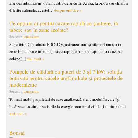
mai des întâlnite în viața noastră de zi cu zi. Acasă, la birou sau chiar în
diferite cafenele, aceste[...]
despre orhidee »
Ce opțiuni ai pentru cazare rapidă pe șantiere, în
tabere sau în zone izolate?
Redactor:
tatiana.tuta
Sursa foto: Containere FDC. I Organizarea unui șantier ori munca în
zone îndepărtate impune găsirea rapidă a unor soluții pentru cazarea
echipe[...]
mai mult »
Pompele de căldură cu puteri de 5 și 7 kW: soluția
potrivită pentru casele unifamiliale și proiectele de
modernizare
Redactor:
tatiana.tuta
Tot mai mulți proprietari de case analizează atent modul în care își
încălzesc locuința. Facturile la energie, confortul zilnic și dorința d[...]
mai mult »
Bonsai