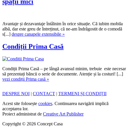
spații mici
Avantaje și dezavantaje întâlnim în orice situație. Că iubim mobila
albă, dar este greu de întreținut, că ne-am îndrăgostit de o comodă
s[...]
despre canapele extensibile »
Condiții Prima Casă
Condiții Prima Casă – pe lângă avansul minim, trebuie este necesar
să prezentați băncii o serie de documente. Atenție și la costuri! [...]
vezi condiții Prima casă »
DESPRE NOI
|
CONTACT
|
TERMENI ȘI CONDIȚII
Acest site folosește
cookies
. Continuarea navigării implică
acceptarea lor.
Proiect administrat de
Creative Art Publisher
Copyright © 2026 Concept Casa