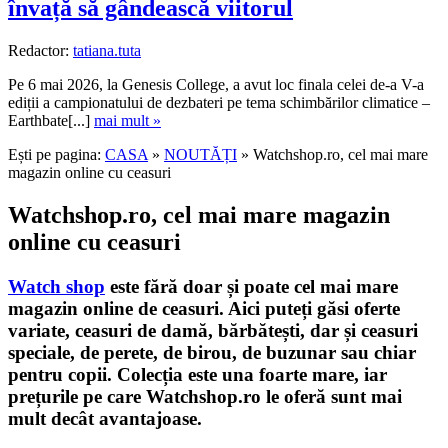
învață să gândească viitorul
Redactor:
tatiana.tuta
Pe 6 mai 2026, la Genesis College, a avut loc finala celei de-a V-a
ediții a campionatului de dezbateri pe tema schimbărilor climatice –
Earthbate[...]
mai mult »
Ești pe pagina:
CASA
»
NOUTĂȚI
» Watchshop.ro, cel mai mare
magazin online cu ceasuri
Watchshop.ro, cel mai mare magazin
online cu ceasuri
Watch shop
este fără doar și poate cel mai mare
magazin online de ceasuri. Aici puteți găsi oferte
variate, ceasuri de damă, bărbătești, dar și ceasuri
speciale, de perete, de birou, de buzunar sau chiar
pentru copii. Colecția este una foarte mare, iar
prețurile pe care Watchshop.ro le oferă sunt mai
mult decât avantajoase.