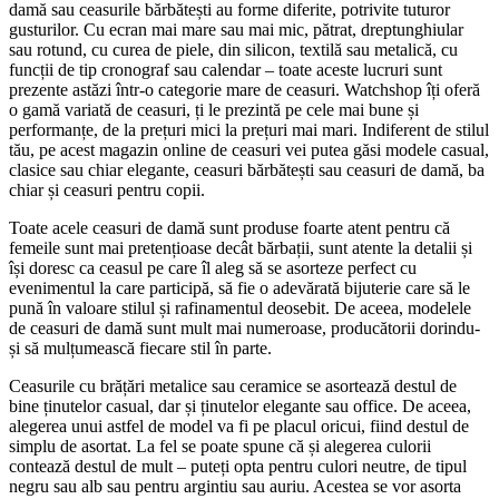
damă sau ceasurile bărbătești au forme diferite, potrivite tuturor
gusturilor. Cu ecran mai mare sau mai mic, pătrat, dreptunghiular
sau rotund, cu curea de piele, din silicon, textilă sau metalică, cu
funcții de tip cronograf sau calendar – toate aceste lucruri sunt
prezente astăzi într-o categorie mare de ceasuri. Watchshop îți oferă
o gamă variată de ceasuri, ți le prezintă pe cele mai bune și
performanțe, de la prețuri mici la prețuri mai mari. Indiferent de stilul
tău, pe acest magazin online de ceasuri vei putea găsi modele casual,
clasice sau chiar elegante, ceasuri bărbătești sau ceasuri de damă, ba
chiar și ceasuri pentru copii.
Toate acele ceasuri de damă sunt produse foarte atent pentru că
femeile sunt mai pretențioase decât bărbații, sunt atente la detalii și
își doresc ca ceasul pe care îl aleg să se asorteze perfect cu
evenimentul la care participă, să fie o adevărată bijuterie care să le
pună în valoare stilul și rafinamentul deosebit. De aceea, modelele
de ceasuri de damă sunt mult mai numeroase, producătorii dorindu-
și să mulțumească fiecare stil în parte.
Ceasurile cu brățări metalice sau ceramice se asortează destul de
bine ținutelor casual, dar și ținutelor elegante sau office. De aceea,
alegerea unui astfel de model va fi pe placul oricui, fiind destul de
simplu de asortat. La fel se poate spune că și alegerea culorii
contează destul de mult – puteți opta pentru culori neutre, de tipul
negru sau alb sau pentru argintiu sau auriu. Acestea se vor asorta