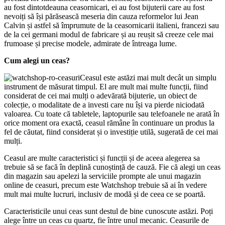
au fost dintotdeauna ceasornicari, ei au fost bijuterii care au fost
nevoiți să își părăsească meseria din cauza reformelor lui Jean
Calvin și astfel să împrumute de la ceasornicarii italieni, francezi sau
de la cei germani modul de fabricare și au reușit să creeze cele mai
frumoase și precise modele, admirate de întreaga lume.
Cum alegi un ceas?
Ceasul este astăzi mai mult decât un simplu
instrument de măsurat timpul. El are mult mai multe funcții, fiind
considerat de cei mai mulți o adevărată bijuterie, un obiect de
colecție, o modalitate de a investi care nu își va pierde niciodată
valoarea. Cu toate că tabletele, laptopurile sau telefoanele ne arată în
orice moment ora exactă, ceasul rămâne în continuare un produs la
fel de căutat, fiind considerat și o investiție utilă, sugerată de cei mai
mulți.
Ceasul are multe caracteristici și funcții și de aceea alegerea sa
trebuie să se facă în deplină cunoștință de cauză. Fie că alegi un ceas
din magazin sau apelezi la serviciile prompte ale unui magazin
online de ceasuri, precum este Watchshop trebuie să ai în vedere
mult mai multe lucruri, inclusiv de modă și de ceea ce se poartă.
Caracteristicile unui ceas sunt destul de bine cunoscute astăzi. Poți
alege între un ceas cu quartz, fie între unul mecanic. Ceasurile de