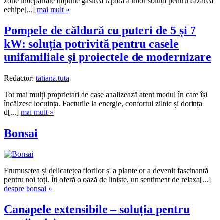
zone îndepărtate impune găsirea rapidă a unor soluții pentru cazarea
echipe[...]
mai mult »
Pompele de căldură cu puteri de 5 și 7
kW: soluția potrivită pentru casele
unifamiliale și proiectele de modernizare
Redactor:
tatiana.tuta
Tot mai mulți proprietari de case analizează atent modul în care își
încălzesc locuința. Facturile la energie, confortul zilnic și dorința
d[...]
mai mult »
Bonsai
Frumusețea și delicatețea florilor și a plantelor a devenit fascinantă
pentru noi toți. Îți oferă o oază de liniște, un sentiment de relaxa[...]
despre bonsai »
Canapele extensibile – soluția pentru