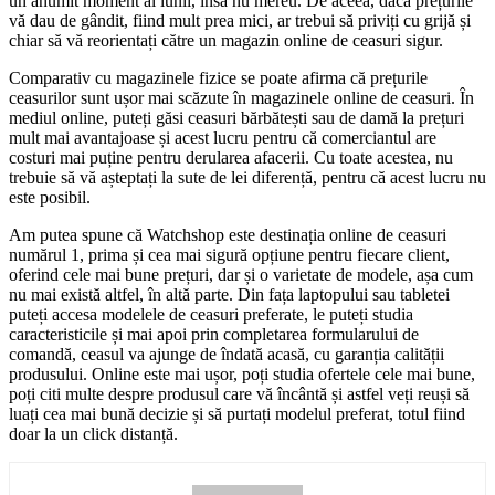
un anumit moment al lunii, însă nu mereu. De aceea, dacă prețurile
vă dau de gândit, fiind mult prea mici, ar trebui să priviți cu grijă și
chiar să vă reorientați către un magazin online de ceasuri sigur.
Comparativ cu magazinele fizice se poate afirma că prețurile
ceasurilor sunt ușor mai scăzute în magazinele online de ceasuri. În
mediul online, puteți găsi ceasuri bărbătești sau de damă la prețuri
mult mai avantajoase și acest lucru pentru că comerciantul are
costuri mai puține pentru derularea afacerii. Cu toate acestea, nu
trebuie să vă așteptați la sute de lei diferență, pentru că acest lucru nu
este posibil.
Am putea spune că Watchshop este destinația online de ceasuri
numărul 1, prima și cea mai sigură opțiune pentru fiecare client,
oferind cele mai bune prețuri, dar și o varietate de modele, așa cum
nu mai există altfel, în altă parte. Din fața laptopului sau tabletei
puteți accesa modelele de ceasuri preferate, le puteți studia
caracteristicile și mai apoi prin completarea formularului de
comandă, ceasul va ajunge de îndată acasă, cu garanția calității
produsului. Online este mai ușor, poți studia ofertele cele mai bune,
poți citi multe despre produsul care vă încântă și astfel veți reuși să
luați cea mai bună decizie și să purtați modelul preferat, totul fiind
doar la un click distanță.