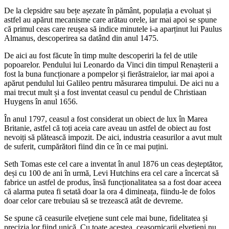
De la clepsidre sau bețe așezate în pământ, populația a evoluat și
astfel au apărut mecanisme care arătau orele, iar mai apoi se spune
că primul ceas care reușea să indice minutele i-a aparținut lui Paulus
Almanus, descoperirea sa datând din anul 1475.
De aici au fost făcute în timp multe descoperiri la fel de utile
popoarelor. Pendului lui Leonardo da Vinci din timpul Renașterii a
fost la buna funcționare a pompelor și fierăstraielor, iar mai apoi a
apărut pendulul lui Galileo pentru măsurarea timpului. De aici nu a
mai trecut mult și a fost inventat ceasul cu pendul de Christiaan
Huygens în anul 1656.
În anul 1797, ceasul a fost considerat un obiect de lux în Marea
Britanie, astfel că toți aceia care aveau un astfel de obiect au fost
nevoiți să plătească impozit. De aici, industria ceasurilor a avut mult
de suferit, cumpărători fiind din ce în ce mai puțini.
Seth Tomas este cel care a inventat în anul 1876 un ceas deșteptător,
deși cu 100 de ani în urmă, Levi Hutchins era cel care a încercat să
fabrice un astfel de produs, însă funcționalitatea sa a fost doar aceea
că alarma putea fi setată doar la ora 4 dimineața, fiindu-le de folos
doar celor care trebuiau să se trezească atât de devreme.
Se spune că ceasurile elvețiene sunt cele mai bune, fidelitatea și
precizia lor fiind unică. Cu toate acestea, ceasornicarii elvețieni nu