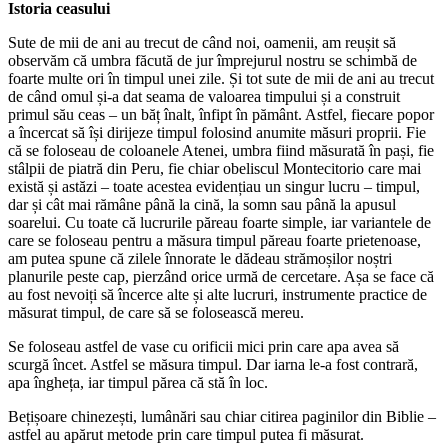
Istoria ceasului
Sute de mii de ani au trecut de când noi, oamenii, am reușit să
observăm că umbra făcută de jur împrejurul nostru se schimbă de
foarte multe ori în timpul unei zile. Și tot sute de mii de ani au trecut
de când omul și-a dat seama de valoarea timpului și a construit
primul său ceas – un băț înalt, înfipt în pământ. Astfel, fiecare popor
a încercat să își dirijeze timpul folosind anumite măsuri proprii. Fie
că se foloseau de coloanele Atenei, umbra fiind măsurată în pași, fie
stâlpii de piatră din Peru, fie chiar obeliscul Montecitorio care mai
există și astăzi – toate acestea evidențiau un singur lucru – timpul,
dar și cât mai rămâne până la cină, la somn sau până la apusul
soarelui. Cu toate că lucrurile păreau foarte simple, iar variantele de
care se foloseau pentru a măsura timpul păreau foarte prietenoase,
am putea spune că zilele înnorate le dădeau strămoșilor noștri
planurile peste cap, pierzând orice urmă de cercetare. Așa se face că
au fost nevoiți să încerce alte și alte lucruri, instrumente practice de
măsurat timpul, de care să se folosească mereu.
Se foloseau astfel de vase cu orificii mici prin care apa avea să
scurgă încet. Astfel se măsura timpul. Dar iarna le-a fost contrară,
apa îngheța, iar timpul părea că stă în loc.
Bețișoare chinezești, lumânări sau chiar citirea paginilor din Biblie –
astfel au apărut metode prin care timpul putea fi măsurat.