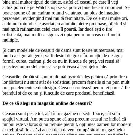
bine mai multor tipuri de ținute, astfel că ceasul pe care îl veți
achiziționa de pe Watchshop se va potrivi bine fiecărui moment. Se
poate spune că un cadran rotund va atrage un plus de imagine
persoanei, evidențiind mai multă feminitate. De cele mai multe ori,
cadranul rotund este asortat cu anumite pietre prețioase, oferind și
mai mult rafinament celei care îl poartă. Iar dacă ești o fire
sofisticată, mai mult ca sigur vei opta pentru un ceas cu funcții
multiple.
Și cum modelele de ceasuri de damă sunt foarte numeroase, mai
mult ca sigur alegerea va fi destul de grea. În funcție de design,
formă, curea, cadran și de ce nu în funcție de preț, vei reuși să
selectezi un model care să se potrivească cerințelor tale.
Ceasurile bărbătești sunt mult mai ușor de ales pentru că prin firea
lor bărbații nu sunt atât de sofisticați precum femeile și nu pun mult
preț pe elementele de design. Ceea ce contează pentru ei pare să fie
brandul și de ce nu și funcțiile de care produsul beneficiază.
De ce să alegi un magazin online de ceasuri?
Ceasuri sunt peste tot, atât în magazine cu sedii fizice, cât și în
spațiul virtual. Am putea spune că așa precum ceasul ne indică că
timpul este valoros și nu trebuie pierdut, opțiunea oamenilor moderni
ar trebui să fie astăzi aceea de a deveni cumpărătorii magazinelor