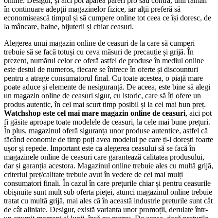
online. Desigur, și aici pot apărea păreri pro sau contra, unii rămân
în continuare adepții magazinelor fizice, iar alții preferă să
economisească timpul și să cumpere online tot ceea ce își doresc, de
la mâncare, haine, bijuterii și chiar ceasuri.
Alegerea unui magazin online de ceasuri de la care să cumperi
trebuie să se facă totuși cu ceva măsuri de precauție și grijă. În
prezent, numărul celor ce oferă astfel de produse în mediul online
este destul de numeros, fiecare se întrece în oferte și discounturi
pentru a atrage consumatorul final. Cu toate acestea, o piață mare
poate aduce și elemente de nesiguranță. De aceea, este bine să alegi
un magazin online de ceasuri sigur, cu istoric, care să îți ofere un
produs autentic, în cel mai scurt timp posibil și la cel mai bun preț.
Watchshop este cel mai mare magazin online de ceasuri
, aici pot
fi găsite aproape toate modelele de ceasuri, la cele mai bune prețuri.
În plus, magazinul oferă siguranța unor produse autentice, astfel că
făcând economie de timp poți avea modelul pe care ți-l dorești foarte
ușor și repede. Important este ca alegerea ceasului să se facă în
magazinele online de ceasuri care garantează calitatea produsului,
dar și garanția acestora. Magazinul online trebuie ales cu multă grijă,
criteriul preț/calitate trebuie avut în vedere de cei mai mulți
consumatori finali. În cazul în care prețurile chiar și pentru ceasurile
obișnuite sunt mult sub oferta pieței, atunci magazinul online trebuie
tratat cu multă grijă, mai ales că în această industrie prețurile sunt cât
de cât aliniate. Desigur, există varianta unor promoții, derulate într-