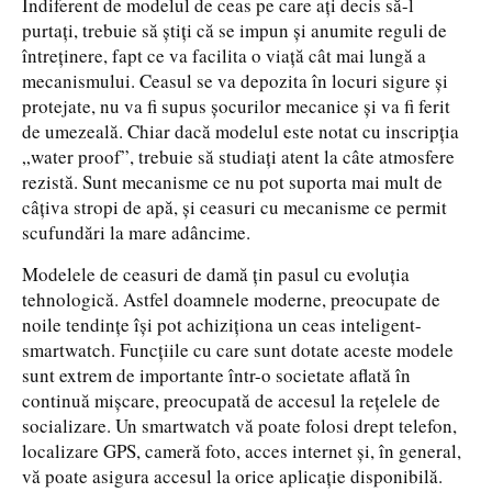
Indiferent de modelul de ceas pe care aţi decis să-l
purtaţi, trebuie să ştiţi că se impun şi anumite reguli de
întreţinere, fapt ce va facilita o viaţă cât mai lungă a
mecanismului. Ceasul se va depozita în locuri sigure şi
protejate, nu va fi supus şocurilor mecanice şi va fi ferit
de umezeală. Chiar dacă modelul este notat cu inscripţia
„water proof”, trebuie să studiaţi atent la câte atmosfere
rezistă. Sunt mecanisme ce nu pot suporta mai mult de
câţiva stropi de apă, şi ceasuri cu mecanisme ce permit
scufundări la mare adâncime.
Modelele de ceasuri de damă ţin pasul cu evoluţia
tehnologică. Astfel doamnele moderne, preocupate de
noile tendinţe îşi pot achiziţiona un ceas inteligent-
smartwatch. Funcţiile cu care sunt dotate aceste modele
sunt extrem de importante într-o societate aflată în
continuă mişcare, preocupată de accesul la reţelele de
socializare. Un smartwatch vă poate folosi drept telefon,
localizare GPS, cameră foto, acces internet şi, în general,
vă poate asigura accesul la orice aplicaţie disponibilă.