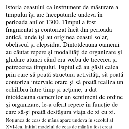
Istoria ceasului ca instrument de măsurare a
timpului îşi are începuturile undeva în
perioada anilor 1300. Timpul a fost
fragmentat şi contorizat încă din perioada
antică, unde îşi au originea ceasul solar,
obeliscul şi clepsidra. Dintotdeauna oamenii
au căutat repere şi modalităţi de organizare şi
ghidare atunci când era vorba de trecerea şi
petrecerea timpului. Faptul că au găsit calea
prin care să poată structura activităţi, să poată
contoriza intervale orare şi să poată realiza un
echilibru între timp şi acţiune, a dat
întotdeauna oamenilor un sentiment de ordine
şi organizare, le-a oferit repere în funcţie de
care să-şi poată desfăşura viaţa de zi cu zi.
Noţiunea de ceas de mână apare undeva în secolul al
XVI-lea. Iniţial modelul de ceas de mână a fost creat