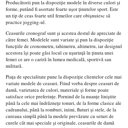
Producătorii pun la dispoziţie modele în diverse culori şi
forme, putând fi asortate foarte uşor ţinutelor sport. Este
un tip de ceas foarte util femeilor care obişnuiesc să
practice jogging-ul.
Ceasurile cronograf sunt şi acestea destul de apreciate de
către femei. Modelele sunt variate şi pun la dispoziţie
funcţiile de cronometru, tahimetru, altimetru, iar designul
acestora îşi poate găsi locul cu uşurinţă în ţinuta unei
femei ce are o cariră în lumea medicală, sportivă sau
militară.
Piaţa de specialitate pune la dispoziţie clientelor cele mai
variate modele de ceasuri. Fiind vorba despre ceasuri de
damă, varietatea de culori, materiale şi forme poate
satisface orice preferinţe. Pornind de la nuanţe liniştite
până la cele mai îndrăzneţe tonuri, de la forme clasice ale
cadranului, până la romburi, inimi, fluturi şi stele, de la
cureaua simplă până la modele prevăzute cu seturi de
curele cât mai speciale şi originale, ceasurile de damă