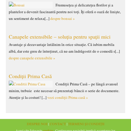
Frumusețea și delicatețea florilor și a
plantelor a devenit fascinantă pentru noi toți. Îți oferă o oază de liniște,
un sentiment de relaxa[...]
despre bonsai »
Canapele extensibile – soluția pentru spații mici
Avantaje și dezavantaje întâlnim în orice situație. Că iubim mobila
albă, dar este greu de întreținut, că ne-am îndrăgostit de o comodă s[...]
despre canapele extensibile »
Condiții Prima Casă
Condiții Prima Casă – pe lângă avansul
minim, trebuie este necesar să prezentați băncii o serie de documente.
Atenție și la costuri! [...]
vezi condiții Prima casă »
DESPRE NOI
|
CONTACT
|
TERMENI ȘI CONDIȚII
Acest site folosește
cookies
. Continuarea navigării implică acceptarea lor.