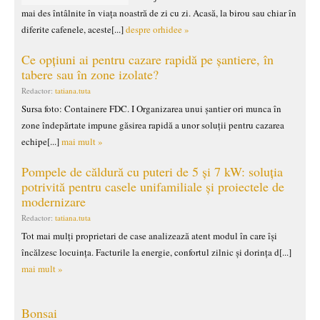
mai des întâlnite în viața noastră de zi cu zi. Acasă, la birou sau chiar în
diferite cafenele, aceste[...]
despre orhidee »
Ce opțiuni ai pentru cazare rapidă pe șantiere, în
tabere sau în zone izolate?
Redactor:
tatiana.tuta
Sursa foto: Containere FDC. I Organizarea unui șantier ori munca în
zone îndepărtate impune găsirea rapidă a unor soluții pentru cazarea
echipe[...]
mai mult »
Pompele de căldură cu puteri de 5 și 7 kW: soluția
potrivită pentru casele unifamiliale și proiectele de
modernizare
Redactor:
tatiana.tuta
Tot mai mulți proprietari de case analizează atent modul în care își
încălzesc locuința. Facturile la energie, confortul zilnic și dorința d[...]
mai mult »
Bonsai