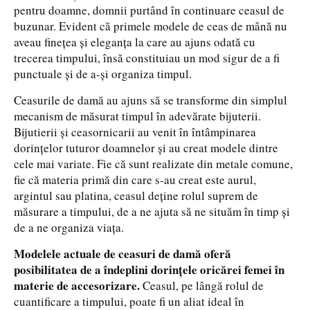
pentru doamne, domnii purtând în continuare ceasul de
buzunar. Evident că primele modele de ceas de mână nu
aveau fineţea şi eleganţa la care au ajuns odată cu
trecerea timpului, însă constituiau un mod sigur de a fi
punctuale şi de a-şi organiza timpul.
Ceasurile de damă au ajuns să se transforme din simplul
mecanism de măsurat timpul în adevărate bijuterii.
Bijutierii şi ceasornicarii au venit în întâmpinarea
dorinţelor tuturor doamnelor şi au creat modele dintre
cele mai variate. Fie că sunt realizate din metale comune,
fie că materia primă din care s-au creat este aurul,
argintul sau platina, ceasul deţine rolul suprem de
măsurare a timpului, de a ne ajuta să ne situăm în timp şi
de a ne organiza viaţa.
Modelele actuale de ceasuri de damă oferă
posibilitatea de a îndeplini dorinţele oricărei femei în
materie de accesorizare.
Ceasul, pe lângă rolul de
cuantificare a timpului, poate fi un aliat ideal în