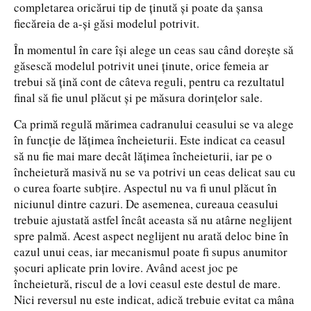
completarea oricărui tip de ţinută şi poate da şansa
fiecăreia de a-şi găsi modelul potrivit.
În momentul în care îşi alege un ceas sau când doreşte să
găsescă modelul potrivit unei ţinute, orice femeia ar
trebui să ţină cont de câteva reguli, pentru ca rezultatul
final să fie unul plăcut şi pe măsura dorinţelor sale.
Ca primă regulă mărimea cadranului ceasului se va alege
în funcţie de lăţimea încheieturii. Este indicat ca ceasul
să nu fie mai mare decât lăţimea încheieturii, iar pe o
încheietură masivă nu se va potrivi un ceas delicat sau cu
o curea foarte subţire. Aspectul nu va fi unul plăcut în
niciunul dintre cazuri. De asemenea, cureaua ceasului
trebuie ajustată astfel încât aceasta să nu atârne neglijent
spre palmă. Acest aspect neglijent nu arată deloc bine în
cazul unui ceas, iar mecanismul poate fi supus anumitor
şocuri aplicate prin lovire. Având acest joc pe
încheietură, riscul de a lovi ceasul este destul de mare.
Nici reversul nu este indicat, adică trebuie evitat ca mâna