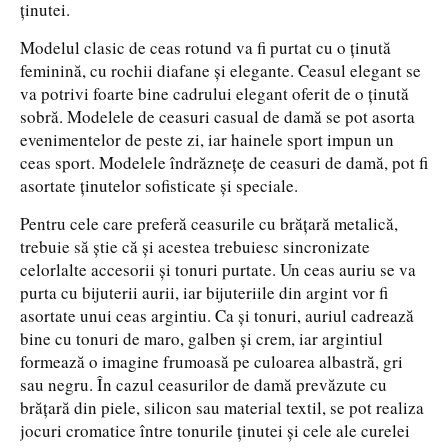
ţinutei.
Modelul clasic de ceas rotund va fi purtat cu o ţinută
feminină, cu rochii diafane şi elegante. Ceasul elegant se
va potrivi foarte bine cadrului elegant oferit de o ţinută
sobră. Modelele de ceasuri casual de damă se pot asorta
evenimentelor de peste zi, iar hainele sport impun un
ceas sport. Modelele îndrăzneţe de ceasuri de damă, pot fi
asortate ţinutelor sofisticate şi speciale.
Pentru cele care preferă ceasurile cu brăţară metalică,
trebuie să ştie că şi acestea trebuiesc sincronizate
celorlalte accesorii şi tonuri purtate. Un ceas auriu se va
purta cu bijuterii aurii, iar bijuteriile din argint vor fi
asortate unui ceas argintiu. Ca şi tonuri, auriul cadrează
bine cu tonuri de maro, galben şi crem, iar argintiul
formează o imagine frumoasă pe culoarea albastră, gri
sau negru. În cazul ceasurilor de damă prevăzute cu
brăţară din piele, silicon sau material textil, se pot realiza
jocuri cromatice între tonurile ţinutei şi cele ale curelei