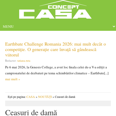
Earthbate Challenge Romania 2026: mai mult decât o
competiție. O generație care învață să gândească
viitorul
Redactor:
tatiana.tuta
Pe 6 mai 2026, la Genesis College, a avut loc finala celei de-a V-a ediții a
campionatului de dezbateri pe tema schimbărilor climatice – Earthbate[...]
mai mult »
Ești pe pagina:
CASA
»
NOUTĂȚI
» Ceasuri de damă
Ceasuri de damă