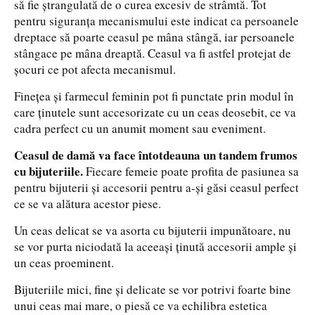
să fie ştrangulată de o curea excesiv de strâmtă. Tot
pentru siguranţa mecanismului este indicat ca persoanele
dreptace să poarte ceasul pe mâna stângă, iar persoanele
stângace pe mâna dreaptă. Ceasul va fi astfel protejat de
şocuri ce pot afecta mecanismul.
Fineţea şi farmecul feminin pot fi punctate prin modul în
care ţinutele sunt accesorizate cu un ceas deosebit, ce va
cadra perfect cu un anumit moment sau eveniment.
Ceasul de damă va face întotdeauna un tandem frumos
cu bijuteriile.
Fiecare femeie poate profita de pasiunea sa
pentru bijuterii şi accesorii pentru a-şi găsi ceasul perfect
ce se va alătura acestor piese.
Un ceas delicat se va asorta cu bijuterii impunătoare, nu
se vor purta niciodată la aceeaşi ţinută accesorii ample şi
un ceas proeminent.
Bijuteriile mici, fine şi delicate se vor potrivi foarte bine
unui ceas mai mare, o piesă ce va echilibra estetica