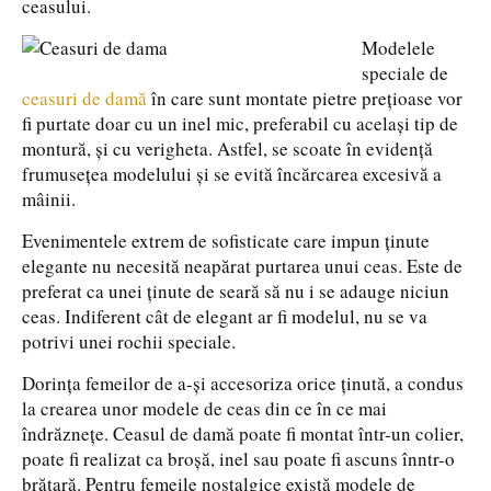
ceasului.
Modelele
speciale de
ceasuri de damă
în care sunt montate pietre preţioase vor
fi purtate doar cu un inel mic, preferabil cu acelaşi tip de
montură, şi cu verigheta. Astfel, se scoate în evidenţă
frumuseţea modelului şi se evită încărcarea excesivă a
mâinii.
Evenimentele extrem de sofisticate care impun ţinute
elegante nu necesită neapărat purtarea unui ceas. Este de
preferat ca unei ţinute de seară să nu i se adauge niciun
ceas. Indiferent cât de elegant ar fi modelul, nu se va
potrivi unei rochii speciale.
Dorinţa femeilor de a-şi accesoriza orice ţinută, a condus
la crearea unor modele de ceas din ce în ce mai
îndrăzneţe. Ceasul de damă poate fi montat într-un colier,
poate fi realizat ca broşă, inel sau poate fi ascuns înntr-o
brăţară. Pentru femeile nostalgice există modele de