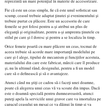
reprezintă un mare potenţial în materie de accesorizare.
Fie că este un ceas simplu, fie că este unul sofisticat sau
scump, ceasul trebuie adaptat ţinutei şi evenimentului şi
trebuie purtat cu plăcere. Este un accesoriu de care
femeile se pot folosi pentru a-şi atribui un plus de
eleganţă şi originalitate, pentru a-şi amprenta ţinutele cu
stilul pe care şi-l doresc şi pentru a se localiza în timp.
Orice femeie poartă cu mare plăcere un ceas, tocmai de
aceea trebuie să acorde mare importanţă modelului pe
care şi-l alege, tipului de mecanism şi funcţiilor acestuia,
materialului din care este fabricat, mărcii care îl produce
şi, nu în ultimul rând, designului, pentru a fi un model
care să o definească şi să o avantajeze.
Atunci când nu ştiţi ce cadou să-i faceţi unei doamne,
poate că alegerea unui ceas vă va scoate din impas. Dacă
este o doamnă specială pentru dumneavoastră, atunci
puteţi apela la serviciile unui gravor care va imortaliza pe
capacul ceasului un mesaj ce va dăinui în timp şi va