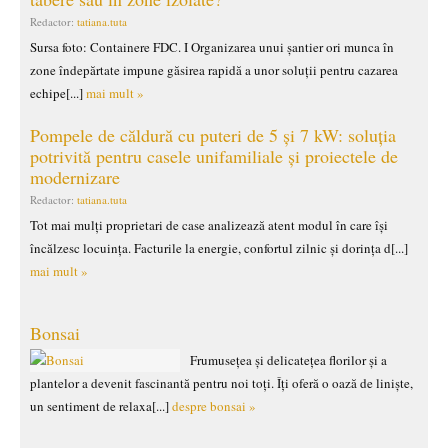
Redactor:
tatiana.tuta
Sursa foto: Containere FDC. I Organizarea unui șantier ori munca în
zone îndepărtate impune găsirea rapidă a unor soluții pentru cazarea
echipe[...]
mai mult »
Pompele de căldură cu puteri de 5 și 7 kW: soluția
potrivită pentru casele unifamiliale și proiectele de
modernizare
Redactor:
tatiana.tuta
Tot mai mulți proprietari de case analizează atent modul în care își
încălzesc locuința. Facturile la energie, confortul zilnic și dorința d[...]
mai mult »
Bonsai
Frumusețea și delicatețea florilor și a
plantelor a devenit fascinantă pentru noi toți. Îți oferă o oază de liniște,
un sentiment de relaxa[...]
despre bonsai »