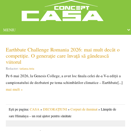
Earthbate Challenge Romania 2026: mai mult decât o
competiție. O generație care învață să gândească
viitorul
Redactor:
tatiana.tuta
Pe 6 mai 2026, la Genesis College, a avut loc finala celei de-a V-a ediții a
campionatului de dezbateri pe tema schimbărilor climatice – Earthbate[...]
mai mult »
Ești pe pagina:
CASA
»
DECORAȚIUNI
»
Corpuri de iluminat
» Lămpile de
sare Himalaya – un real ajutor pentru sănătate