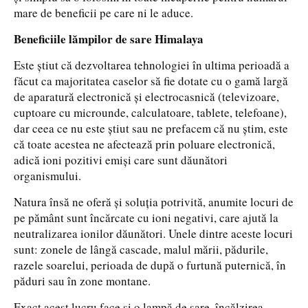
mare de beneficii pe care ni le aduce.
Beneficiile lămpilor de sare Himalaya
Este știut că dezvoltarea tehnologiei în ultima perioadă a
făcut ca majoritatea caselor să fie dotate cu o gamă largă
de aparatură electronică și electrocasnică (televizoare,
cuptoare cu microunde, calculatoare, tablete, telefoane),
dar ceea ce nu este știut sau ne prefacem că nu știm, este
că toate acestea ne afectează prin poluare electronică,
adică ioni pozitivi emiși care sunt dăunători
organismului.
Natura însă ne oferă și soluția potrivită, anumite locuri de
pe pământ sunt încărcate cu ioni negativi, care ajută la
neutralizarea ionilor dăunători. Unele dintre aceste locuri
sunt: zonele de lângă cascade, malul mării, pădurile,
razele soarelui, perioada de după o furtună puternică, în
păduri sau în zone montane.
Exact acest lucru face și o lampă de sare, încălzirea