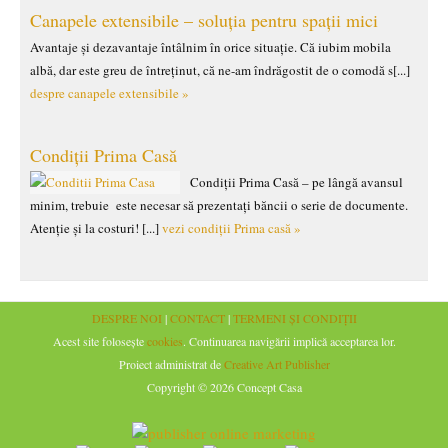
Canapele extensibile – soluția pentru spații mici
Avantaje și dezavantaje întâlnim în orice situație. Că iubim mobila
albă, dar este greu de întreținut, că ne-am îndrăgostit de o comodă s[...]
despre canapele extensibile »
Condiții Prima Casă
Condiții Prima Casă – pe lângă avansul
minim, trebuie este necesar să prezentați băncii o serie de documente.
Atenție și la costuri! [...]
vezi condiții Prima casă »
DESPRE NOI
|
CONTACT
|
TERMENI ȘI CONDIȚII
Acest site folosește
cookies
. Continuarea navigării implică acceptarea lor.
Proiect administrat de
Creative Art Publisher
Copyright © 2026 Concept Casa