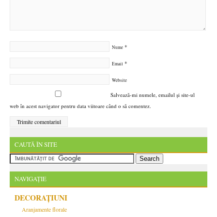
*
Nume
*
Email
Website
Salvează-mi numele, emailul și site-ul
web în acest navigator pentru data viitoare când o să comentez.
CAUTĂ ÎN SITE
NAVIGAȚIE
DECORAȚIUNI
Aranjamente florale