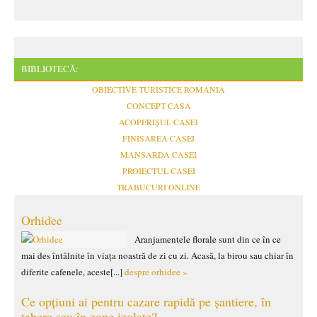
BIBLIOTECĂ:
OBIECTIVE TURISTICE ROMANIA
CONCEPT CASA
ACOPERIȘUL CASEI
FINISAREA CASEI
MANSARDA CASEI
PROIECTUL CASEI
TRABUCURI ONLINE
Orhidee
Aranjamentele florale sunt din ce în ce
mai des întâlnite în viața noastră de zi cu zi. Acasă, la birou sau chiar în
diferite cafenele, aceste[...]
despre orhidee »
Ce opțiuni ai pentru cazare rapidă pe șantiere, în
tabere sau în zone izolate?