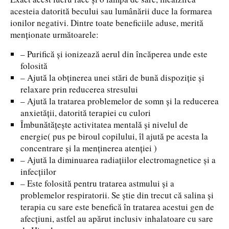
acesteia datorită becului sau lumânării duce la formarea
ionilor negativi. Dintre toate beneficiile aduse, merită
menționate următoarele:
– Purifică și ionizează aerul din încăperea unde este
folosită
– Ajută la obținerea unei stări de bună dispoziție și
relaxare prin reducerea stresului
– Ajută la tratarea problemelor de somn și la reducerea
anxietății, datorită terapiei cu culori
Îmbunătățește activitatea mentală și nivelul de
energie( pus pe biroul copilului, îl ajută pe acesta la
concentrare și la menținerea atenției )
– Ajută la diminuarea radiațiilor electromagnetice și a
infecțiilor
– Este folosită pentru tratarea astmului și a
problemelor respiratorii. Se știe din trecut că salina și
terapia cu sare este benefică în tratarea acestui gen de
afecțiuni, astfel au apărut inclusiv inhalatoare cu sare