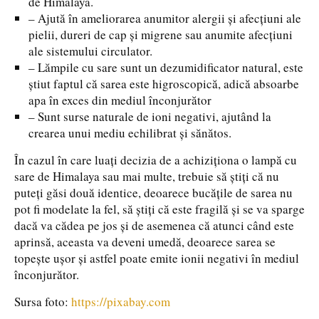
de Himalaya.
– Ajută în ameliorarea anumitor alergii și afecțiuni ale
pielii, dureri de cap și migrene sau anumite afecțiuni
ale sistemului circulator.
– Lămpile cu sare sunt un dezumidificator natural, este
știut faptul că sarea este higroscopică, adică absoarbe
apa în exces din mediul înconjurător
– Sunt surse naturale de ioni negativi, ajutând la
crearea unui mediu echilibrat și sănătos.
În cazul în care luați decizia de a achiziționa o lampă cu
sare de Himalaya sau mai multe, trebuie să știți că nu
puteți găsi două identice, deoarece bucățile de sarea nu
pot fi modelate la fel, să știți că este fragilă și se va sparge
dacă va cădea pe jos și de asemenea că atunci când este
aprinsă, aceasta va deveni umedă, deoarece sarea se
topește ușor și astfel poate emite ionii negativi în mediul
înconjurător.
Sursa foto:
https://pixabay.com