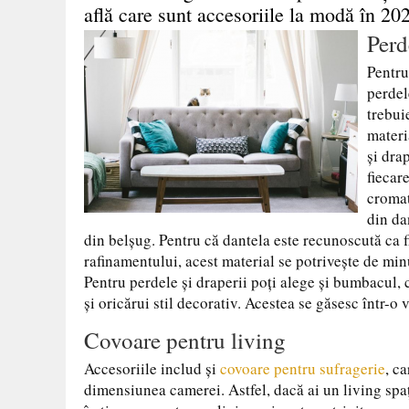
află care sunt accesoriile la modă în 202
Perd
Pentru
perdel
trebui
materi
și dra
fiecar
cromat
din da
din belșug. Pentru că dantela este recunoscută ca fi
rafinamentului, acest material se potrivește de minu
Pentru perdele și draperii poți alege și bumbacul, 
și oricărui stil decorativ. Acestea se găsesc într-o
Covoare pentru living
Accesoriile includ și
covoare pentru sufragerie
, ca
dimensiunea camerei. Astfel, dacă ai un living spaț