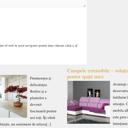
ite-ul web în acest navigator pentru data viitoare când o să
Canapele extensibile – soluți
pentru spații mici
Frumusețea și
Avantaje 
delicatețea
dezavant
florilor și a
întâlnim 
plantelor a
situație.
devenit
mobila al
fascinantă pentru
este greu
noi toți. Îți oferă
întreținut
liniște, un sentiment de relaxa[...]