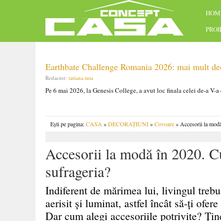
HOM
PRO
Earthbate Challenge Romania 2026: mai mult decâ
Redactor:
tatiana.tuta
Pe 6 mai 2026, la Genesis College, a avut loc finala celei de-a V-a
Ești pe pagina:
CASA
»
DECORAȚIUNI
»
Covoare
» Accesorii la modă 
Accesorii la modă în 2020. Cu
sufrageria?
Indiferent de mărimea lui, livingul trebu
aerisit și luminat, astfel încât să-ți ofer
Dar cum alegi accesoriile potrivite? Ține