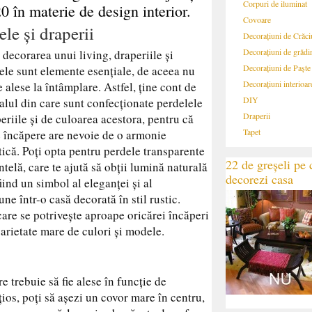
Corpuri de iluminat
0 în materie de design interior.
Covoare
ele și draperii
Decorațiuni de Crăc
Decorațiuni de grădi
 decorarea unui living, draperiile și
Decorațiuni de Paște
ele sunt elemente esențiale, de aceea nu
Decorațiuni interioar
e alese la întâmplare. Astfel, ține cont de
DIY
alul din care sunt confecționate perdelele
Draperii
periile și de culoarea acestora, pentru că
Tapet
e încăpere are nevoie de o armonie
ică. Poți opta pentru perdele transparente
22 de greșeli pe c
ntelă, care te ajută să obții lumină naturală
decorezi casa
ind un simbol al eleganței și al
ne într-o casă decorată în stil rustic.
care se potrivește aproape oricărei încăperi
 varietate mare de culori și modele.
re trebuie să fie alese în funcție de
ios, poți să așezi un covor mare în centru,