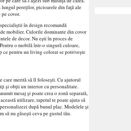
vor pe care să-l așezi sub măsuța de cafea.
lungul pereților, picioarele din față ale
e pe covor.
 specialiștii în design recomandă
 de mobilier. Culorile dominante din covor
entele de decor. Nu ești în proces de
 Pentru o mobilă într-o singură culoare,
p ce pentru un living colorat se potrivește
 care merită să îl folosești. Cu ajutorul
ți și obții un interior cu personalitate.
anumit mesaj și poate crea o zonă separată,
această utilizare, tapetul te poate ajuta să
e personalizezi după bunul plac. Modelele și
cum să nu găsești ceva pe gustul tău.