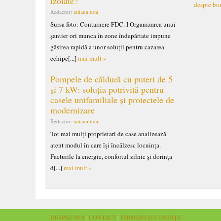
izolate?
despre bo
Redactor:
tatiana.tuta
Sursa foto: Containere FDC. I Organizarea unui
șantier ori munca în zone îndepărtate impune
găsirea rapidă a unor soluții pentru cazarea
echipe[...]
mai mult »
Pompele de căldură cu puteri de 5
și 7 kW: soluția potrivită pentru
casele unifamiliale și proiectele de
modernizare
Redactor:
tatiana.tuta
Tot mai mulți proprietari de case analizează
atent modul în care își încălzesc locuința.
Facturile la energie, confortul zilnic și dorința
d[...]
mai mult »
DESPRE NOI
|
CONTACT
|
TERMENI ȘI CONDIȚII