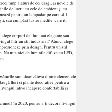
reci timp alături de cei dragi, ai nevoie de
inile de lucru cu cele de ambient și cu
tează pentru un lampadar pe care să-l
i, sau cumpără lustre inedite, care îți
ți alege corpuri de iluminat elegante sau
vingul într-un stil industrial? Atunci alege
mpresioneze prin design. Pentru un stil
n. Nu uita nici de luminile difuze cu LED,
er.
țesăturile sunt doar câteva dintre elementele
daugă flori și plante decorative pentru a
livingul într-o încăpere confortabilă și
 la modă în 2020, pentru a-ți decora livingul