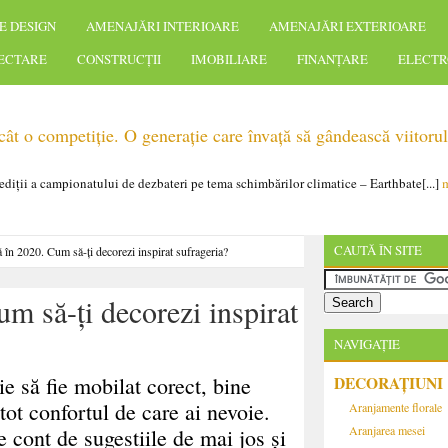
E DESIGN
AMENAJĂRI INTERIOARE
AMENAJĂRI EXTERIOARE
IECTARE
CONSTRUCȚII
IMOBILIARE
FINANȚARE
ELECTR
t o competiție. O generație care învață să gândească viitorul
 ediții a campionatului de dezbateri pe tema schimbărilor climatice – Earthbate[...]
m
CAUTĂ ÎN SITE
în 2020. Cum să-ți decorezi inspirat sufrageria?
m să-ți decorezi inspirat
NAVIGAȚIE
ie să fie mobilat corect, bine
DECORAȚIUNI
e tot confortul de care ai nevoie.
Aranjamente florale
Aranjarea mesei
 cont de sugestiile de mai jos și