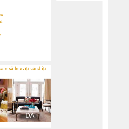
iun
nă
e
are să le eviți când îți