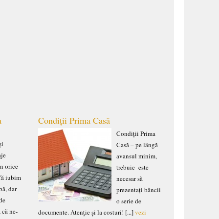
a
Condiții Prima Casă
Condiții Prima
și
Casă – pe lângă
aje
avansul minim,
în orice
trebuie este
 Că iubim
necesar să
bă, dar
prezentați băncii
 de
o serie de
, că ne-
documente. Atenție și la costuri! [...]
vezi