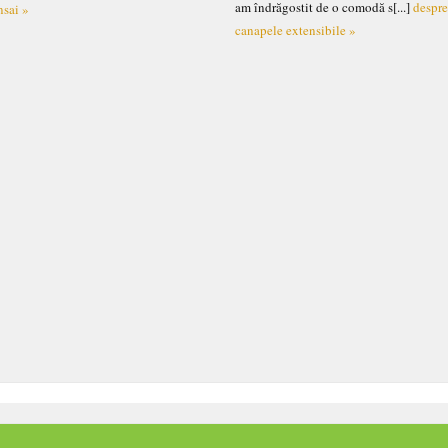
am îndrăgostit de o comodă s[...]
despr
nsai »
canapele extensibile »