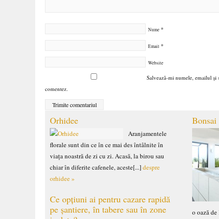
*
Nume
*
Email
Website
Salvează-mi numele, emailul și s
comentez.
Orhidee
Bonsai
Aranjamentele
florale sunt din ce în ce mai des întâlnite în
viața noastră de zi cu zi. Acasă, la birou sau
chiar în diferite cafenele, aceste[...]
despre
orhidee »
Ce opțiuni ai pentru cazare rapidă
pe șantiere, în tabere sau în zone
o oază de 