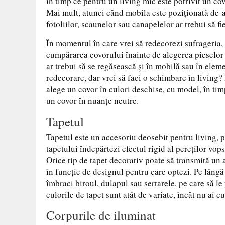
în timp ce pentru un living mic este potrivit un co
Mai mult, atunci când mobila este poziționată de-a 
fotoliilor, scaunelor sau canapelelor ar trebui să fi
În momentul în care vrei să redecorezi sufrageria,
cumpărarea covorului înainte de alegerea pieselor
ar trebui să se regăsească și în mobilă sau în elem
redecorare, dar vrei să faci o schimbare în living?
alege un covor în culori deschise, cu model, în tim
un covor în nuanțe neutre.
Tapetul
Tapetul este un accesoriu deosebit pentru living, pe
tapetului îndepărtezi efectul rigid al pereților vopsi
Orice tip de tapet decorativ poate să transmită un 
în funcție de designul pentru care optezi. Pe lângă 
îmbraci biroul, dulapul sau sertarele, pe care să l
culorile de tapet sunt atât de variate, încât nu ai 
Corpurile de iluminat