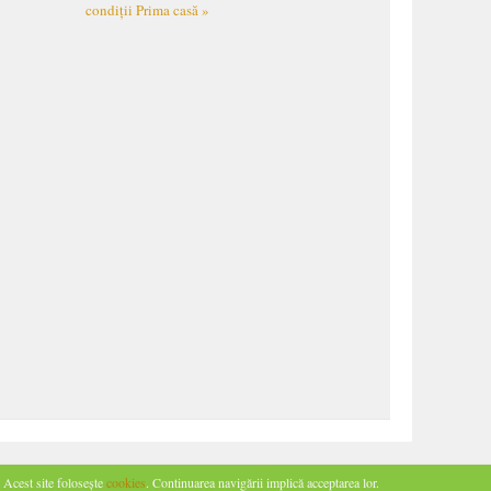
e
condiții Prima casă »
Acest site folosește
cookies
. Continuarea navigării implică acceptarea lor.