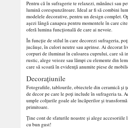
Pentru că în sufragerie te relaxezi, mănânci sau pet
lumină corespunzătoare. Ideal ar fi să combini lum
modelele decorative, pentru un design complet. Op
așezi lângă canapea pentru momentele în care citeșt
oferă lumina funcțională de care ai nevoie.
În funcție de stilul în care decorezi sufrageria, po
jucăușe, în culori neutre sau aprinse. Ai decorat li
corpuri de iluminat în culoarea cuprului, care să i
rustic, alege veioze sau lămpi cu elemente din lem
care să scoată în evidență anumite piese de mobili
Decorațiunile
Fotografiile, tablourile, obiectele din ceramică și 
de decor pe care le poți include în sufrageria ta. A
umple colțurile goale ale încăperilor și transformă 
primitoare.
Ține cont de sfaturile noastre și alege accesoriile
cu bun gust!