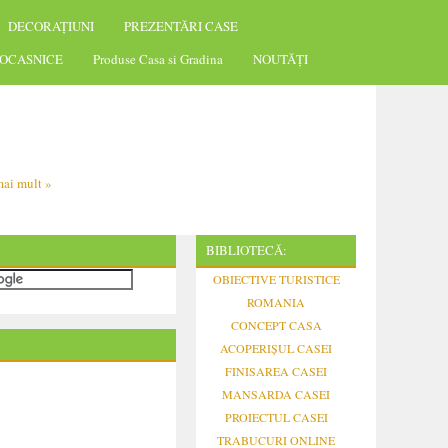
DECORAȚIUNI
PREZENTĂRI CASE
OCASNICE
Produse Casa si Gradina
NOUTĂȚI
ai mult »
BIBLIOTECĂ:
OBIECTIVE TURISTICE
ROMANIA
CONCEPT CASA
ACOPERIȘUL CASEI
FINISAREA CASEI
MANSARDA CASEI
PROIECTUL CASEI
TRABUCURI ONLINE