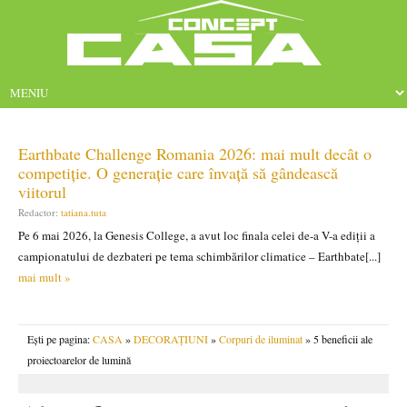
Earthbate Challenge Romania 2026: mai mult decât o
competiție. O generație care învață să gândească
viitorul
Redactor:
tatiana.tuta
Pe 6 mai 2026, la Genesis College, a avut loc finala celei de-a V-a ediții a
campionatului de dezbateri pe tema schimbărilor climatice – Earthbate[...]
mai mult »
Ești pe pagina:
CASA
»
DECORAȚIUNI
»
Corpuri de iluminat
» 5 beneficii ale
proiectoarelor de lumină