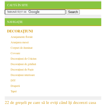
CAUTĂ ÎN SITE
NAVIGAȚIE
DECORAȚIUNI
Aranjamente florale
Aranjarea mesei
Corpuri de iluminat
Covoare
Decorațiuni de Crăciun
Decorațiuni de grădină
Decorațiuni de Paște
Decorațiuni interioare
DIY
Draperii
Tapet
22 de greșeli pe care să le eviți când îți decorezi casa