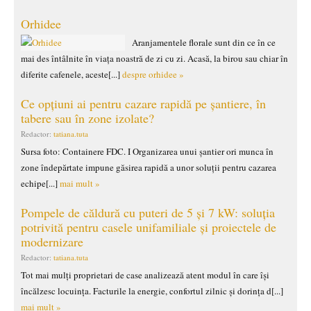
Orhidee
Aranjamentele florale sunt din ce în ce
mai des întâlnite în viața noastră de zi cu zi. Acasă, la birou sau chiar în
diferite cafenele, aceste[...]
despre orhidee »
Ce opțiuni ai pentru cazare rapidă pe șantiere, în
tabere sau în zone izolate?
Redactor:
tatiana.tuta
Sursa foto: Containere FDC. I Organizarea unui șantier ori munca în
zone îndepărtate impune găsirea rapidă a unor soluții pentru cazarea
echipe[...]
mai mult »
Pompele de căldură cu puteri de 5 și 7 kW: soluția
potrivită pentru casele unifamiliale și proiectele de
modernizare
Redactor:
tatiana.tuta
Tot mai mulți proprietari de case analizează atent modul în care își
încălzesc locuința. Facturile la energie, confortul zilnic și dorința d[...]
mai mult »