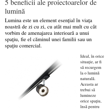
5 beneficii ale proiectoarelor de
lumină
Lumina este un element esențial în viața
noastră de zi cu zi, cu atât mai mult cu cât
vorbim de amenajarea interioară a unui
spațiu, fie el căminul unei familii sau un
spațiu comercial.
Ideal, în orice
situație, ar fi
să recurgem
la o lumină
naturală.
Aceasta ar
trebui să
lumineze
orice spațiu,
însă pentru