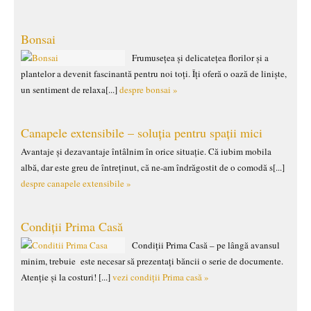
Bonsai
Frumusețea și delicatețea florilor și a
plantelor a devenit fascinantă pentru noi toți. Îți oferă o oază de liniște,
un sentiment de relaxa[...]
despre bonsai »
Canapele extensibile – soluția pentru spații mici
Avantaje și dezavantaje întâlnim în orice situație. Că iubim mobila
albă, dar este greu de întreținut, că ne-am îndrăgostit de o comodă s[...]
despre canapele extensibile »
Condiții Prima Casă
Condiții Prima Casă – pe lângă avansul
minim, trebuie este necesar să prezentați băncii o serie de documente.
Atenție și la costuri! [...]
vezi condiții Prima casă »