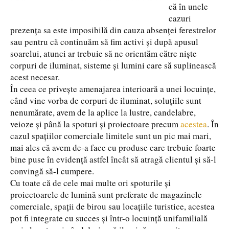
că în unele
cazuri
prezența sa este imposibilă din cauza absenței ferestrelor
sau pentru că continuăm să fim activi și după apusul
soarelui, atunci ar trebuie să ne orientăm către niște
corpuri de iluminat, sisteme și lumini care să suplinească
acest necesar.
În ceea ce privește amenajarea interioară a unei locuințe,
când vine vorba de corpuri de iluminat, soluțiile sunt
nenumărate, avem de la aplice la lustre, candelabre,
veioze și până la spoturi și proiectoare precum
acestea
. În
cazul spațiilor comerciale limitele sunt un pic mai mari,
mai ales că avem de-a face cu produse care trebuie foarte
bine puse în evidență astfel încât să atragă clientul și să-l
convingă să-l cumpere.
Cu toate că de cele mai multe ori spoturile și
proiectoarele de lumină sunt preferate de magazinele
comerciale, spații de birou sau locațiile turistice, acestea
pot fi integrate cu succes și într-o locuință unifamilială