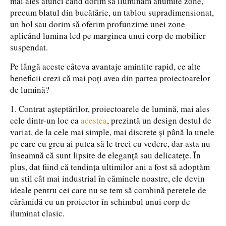
mai ales atunci când dorim să iluminăm anumite zone,
precum blatul din bucătărie, un tablou supradimensionat,
un hol sau dorim să oferim profunzime unei zone
aplicând lumina led pe marginea unui corp de mobilier
suspendat.
Pe lângă aceste câteva avantaje amintite rapid, ce alte
beneficii crezi că mai poți avea din partea proiectoarelor
de lumină?
1. Contrat așteptărilor, proiectoarele de lumină, mai ales
cele dintr-un loc ca
acestea
, prezintă un design destul de
variat, de la cele mai simple, mai discrete și până la unele
pe care cu greu ai putea să le treci cu vedere, dar asta nu
înseamnă că sunt lipsite de eleganță sau delicatețe. În
plus, dat fiind că tendința ultimilor ani a fost să adoptăm
un stil cât mai industrial în căminele noastre, ele devin
ideale pentru cei care nu se tem să combină peretele de
cărămidă cu un proiector în schimbul unui corp de
iluminat clasic.