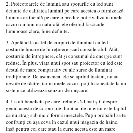
2. Proiectoarele de lumină sau spoturile cu led sunt
definite de calitatea luminii pe care acestea o furnizează.
Lumina artificială pe care o produc pot rivaliza în unele
cazuri cu lumina naturală, ele oferind fascicule
luminoase clare, bine definite.
3. Apelând la astfel de corpuri de iluminat cu led
costurile lunare de întreținere scad considerabil. Atât,
costurile de întreținere, cât și consumul de energie sunt
reduse. În plus, viața unui spot sau proiector cu led este
destul de mare comparativ cu ale surse de iluminat
tradiționale. De asemenea, ele se aprind instant, nu au
nevoie de răcire, iar în unele cazuri poți fi conectate la un
sistem ce utilizează senzori de mișcare.
4. Un alt beneficiu pe care trebuie să-l mai știi despre
genul acesta de corpuri de iluminat de interior este faptul
că nu atrag sub nicio formă insectele. Puțin probabil să te
confrunți cu așa ceva în cazul unui magazin de haine,
însă pentru cei care stau la curte acesta este un mare