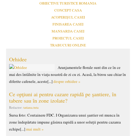
OBIECTIVE TURISTICE ROMANIA
CONCEPT CASA
ACOPERIȘUL CASEI
FINISAREA CASEI
MANSARDA CASEI
PROIECTUL CASEI
TRABUCURI ONLINE
Orhidee
Aranjamentele florale sunt din ce în ce
mai des întâlnite în viața noastră de zi cu zi. Acasă, la birou sau chiar în
diferite cafenele, aceste[...]
despre orhidee »
Ce opțiuni ai pentru cazare rapidă pe șantiere, în
tabere sau în zone izolate?
Redactor:
tatiana.tuta
Sursa foto: Containere FDC. I Organizarea unui șantier ori munca în
zone îndepărtate impune găsirea rapidă a unor soluții pentru cazarea
echipe[...]
mai mult »