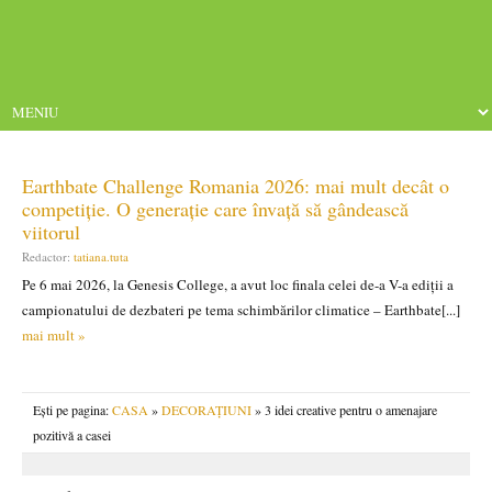
Earthbate Challenge Romania 2026: mai mult decât o
competiție. O generație care învață să gândească
viitorul
Redactor:
tatiana.tuta
Pe 6 mai 2026, la Genesis College, a avut loc finala celei de-a V-a ediții a
campionatului de dezbateri pe tema schimbărilor climatice – Earthbate[...]
mai mult »
Ești pe pagina:
CASA
»
DECORAȚIUNI
» 3 idei creative pentru o amenajare
pozitivă a casei