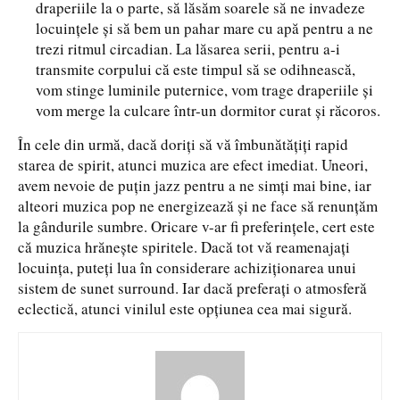
draperiile la o parte, să lăsăm soarele să ne invadeze
locuințele și să bem un pahar mare cu apă pentru a ne
trezi ritmul circadian. La lăsarea serii, pentru a-i
transmite corpului că este timpul să se odihnească,
vom stinge luminile puternice, vom trage draperiile și
vom merge la culcare într-un dormitor curat și răcoros.
În cele din urmă, dacă doriți să vă îmbunătățiți rapid
starea de spirit, atunci muzica are efect imediat. Uneori,
avem nevoie de puțin jazz pentru a ne simți mai bine, iar
alteori muzica pop ne energizează și ne face să renunțăm
la gândurile sumbre. Oricare v-ar fi preferințele, cert este
că muzica hrănește spiritele. Dacă tot vă reamenajați
locuința, puteți lua în considerare achiziționarea unui
sistem de sunet surround. Iar dacă preferați o atmosferă
eclectică, atunci vinilul este opțiunea cea mai sigură.