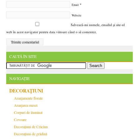
*
Email
Website
Salvează-mi numele, emailul și site-ul
web în acest navigator pentru data viitoare când o să comentez.
CAUTĂ ÎN SITE
NAVIGAȚIE
DECORAȚIUNI
Aranjamente florale
Aranjarea mesei
Corpuri de iluminat
Covoare
Decorațiuni de Crăciun
Decorațiuni de grădină