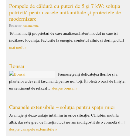
Pompele de căldură cu puteri de 5 și 7 kW: soluția
potrivită pentru casele unifamiliale și proiectele de
modernizare
Redactor:
tatiana.tuta
Tot mai mulți proprietari de case analizează atent modul în care își
încălzesc locuința. Facturile la energie, confortul zilnic și dorința d[...]
mai mult »
Bonsai
Frumusețea și delicatețea florilor și a
plantelor a devenit fascinantă pentru noi toți. Îți oferă o oază de liniște,
un sentiment de relaxa[...]
despre bonsai »
Canapele extensibile – soluția pentru spații mici
Avantaje și dezavantaje întâlnim în orice situație. Că iubim mobila
albă, dar este greu de întreținut, că ne-am îndrăgostit de o comodă s[...]
despre canapele extensibile »