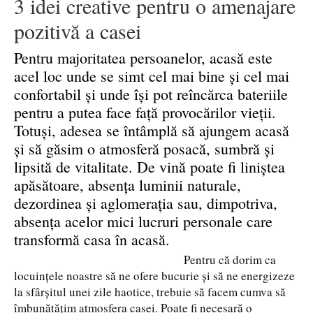
3 idei creative pentru o amenajare
pozitivă a casei
Pentru majoritatea persoanelor, acasă este
acel loc unde se simt cel mai bine și cel mai
confortabil și unde își pot reîncărca bateriile
pentru a putea face față provocărilor vieții.
Totuși, adesea se întâmplă să ajungem acasă
și să găsim o atmosferă posacă, sumbră și
lipsită de vitalitate. De vină poate fi liniștea
apăsătoare, absența luminii naturale,
dezordinea și aglomerația sau, dimpotriva,
absența acelor mici lucruri personale care
transformă casa în acasă.
Pentru că dorim ca
locuințele noastre să ne ofere bucurie și să ne energizeze
la sfârșitul unei zile haotice, trebuie să facem cumva să
îmbunătățim atmosfera casei. Poate fi necesară o