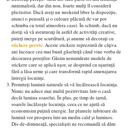
minimalistă, dar din nou, foarte mulți îl consideră
plictisitor. Dacă aveți un weekend liber la dispoziție,
atunci o pensulă și o culoare plăcută de var pot
schimba cu totul atmosfera casei. În schimb, dacă nu
doriți să vă aventurați în astfel de activități creative,
puteți merge pe scurtătură, și anume să decorați cu
stickere perete
. Aceste stickere reprezintă de câțiva
ani încoace cea mai bună găselniță când vine vorba de
decorarea pereților. Găsim nenumărate modele de
stickere care se aplică ușor, se desprind cu ușurință
fără a lăsa urme și care transformă rapid amenajarea
întregii locuințe.
Permiteți luminii naturale să vă încălzească locuința.
Nimic nu aduce mai multă pozitivitate într-o casă
decât lumina soarelui. În plus, pe timp de iarnă,
soarele încălzește locuința, ceea ce ne ajută să
economisim puțină energie. Iar plantele iubitoare de
lumină vor prospera într-un mediu cald și luminos.
Dis-de-dimineață, specialiștii ne recomandă să dăm