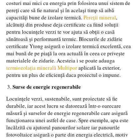
costuri mai mici cu energia prin folosirea unui sistem de
pereți care să fie natural și în același timp să aibă
capacități bune de izolare termică.
Pereții mineral
,
alcătuiți din produse deja certificate ca fiind soluții
pentru locuințele verzi te vor ajuta să obții o casă
sănătoasă și performantă termic. Blocurile de zidărie
certificate Ytong asigură o izolare termică excelentă, cea
mai bună de pe piață la ora actuală în ceea ce privește
materialele de zidarie. Acesteia i se poate adauga
termiozolația minerală Multipor
aplicată la exterior,
pentru un plus de eficiență daca proiectul o impune.
Surse de energie regenerabile
Locuințele verzi, sustenabile, sunt proiectate să fie
durabile, iar acest lucru se datorează într-o oarecare
măsură și surselor de energie regenerabile care asigură
funcționarea unei astfel de case. Spre exemplu, apa este
încălzită cu ajutorul panourilor solare iar panourile
fotovoltaice asigură o parte din energia electrică, motiv