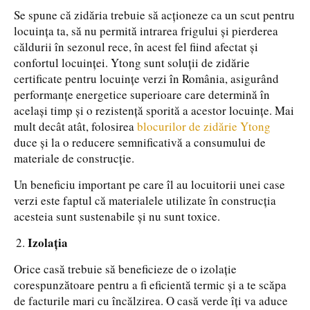
Se spune că zidăria trebuie să acționeze ca un scut pentru
locuința ta, să nu permită intrarea frigului și pierderea
căldurii în sezonul rece, în acest fel fiind afectat și
confortul locuinței. Ytong sunt soluții de zidărie
certificate pentru locuințe verzi în România, asigurând
performanțe energetice superioare care determină în
același timp și o rezistență sporită a acestor locuințe. Mai
mult decât atât, folosirea
blocurilor de zidărie Ytong
duce și la o reducere semnificativă a consumului de
materiale de construcție.
Un beneficiu important pe care îl au locuitorii unei case
verzi este faptul că materialele utilizate în construcția
acesteia sunt sustenabile și nu sunt toxice.
Izolația
Orice casă trebuie să beneficieze de o izolație
corespunzătoare pentru a fi eficientă termic și a te scăpa
de facturile mari cu încălzirea. O casă verde îți va aduce