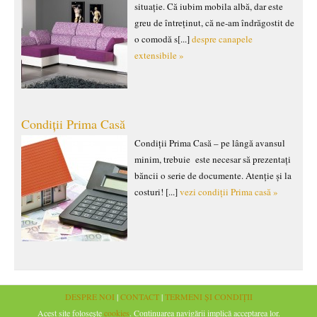
situație. Că iubim mobila albă, dar este
greu de întreținut, că ne-am îndrăgostit de
o comodă s[...]
despre canapele
extensibile »
Condiții Prima Casă
Condiții Prima Casă – pe lângă avansul
minim, trebuie este necesar să prezentați
băncii o serie de documente. Atenție și la
costuri! [...]
vezi condiții Prima casă »
DESPRE NOI
|
CONTACT
|
TERMENI ȘI CONDIȚII
Acest site folosește
cookies
. Continuarea navigării implică acceptarea lor.