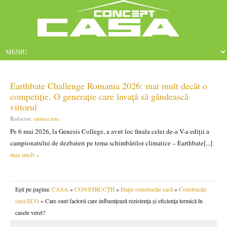
Earthbate Challenge Romania 2026: mai mult decât o
competiție. O generație care învață să gândească
viitorul
Redactor:
tatiana.tuta
Pe 6 mai 2026, la Genesis College, a avut loc finala celei de-a V-a ediții a
campionatului de dezbateri pe tema schimbărilor climatice – Earthbate[...]
mai mult »
Ești pe pagina:
CASA
»
CONSTRUCȚII
»
Etape construcție casă
»
Construcție
casă ECO
» Care sunt factorii care influenţează rezistenţa și eficienţa termică în
casele verzi?