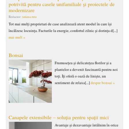
potrivită pentru casele unifamiliale și proiectele de
modernizare
Redactor:
tatiana.tuta
Tot mai mulți proprietari de case analizează atent modul în care își
încălzesc locuința. Facturile la energie, confortul zilnic și dorința d[...]
mai mult »
Bonsai
Frumusețea și delicatețea florilor și a
plantelor a devenit fascinantă pentru noi
toți. Îți oferă o oază de liniște, un
sentiment de relaxa[...]
despre bonsai »
Canapele extensibile – soluția pentru spații mici
Avantaje și dezavantaje întâlnim în orice