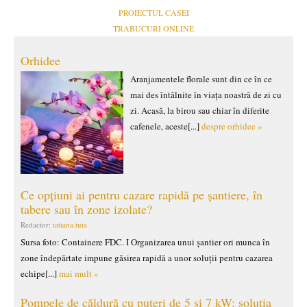
PROIECTUL CASEI
TRABUCURI ONLINE
Orhidee
Aranjamentele florale sunt din ce în ce
mai des întâlnite în viața noastră de zi cu
zi. Acasă, la birou sau chiar în diferite
cafenele, aceste[...]
despre orhidee »
Ce opțiuni ai pentru cazare rapidă pe șantiere, în
tabere sau în zone izolate?
Redactor:
tatiana.tuta
Sursa foto: Containere FDC. I Organizarea unui șantier ori munca în
zone îndepărtate impune găsirea rapidă a unor soluții pentru cazarea
echipe[...]
mai mult »
Pompele de căldură cu puteri de 5 și 7 kW: soluția