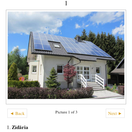
1
Picture 1 of 3
◄ Back
Next ►
Zidăria