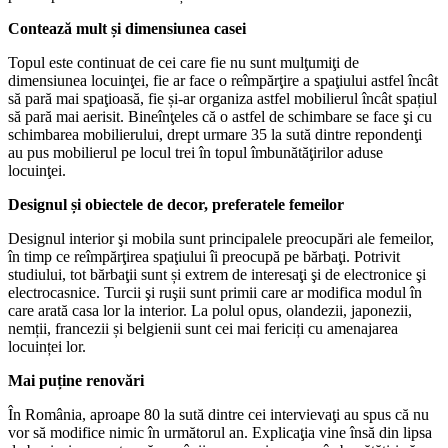
Contează mult și dimensiunea casei
Topul este continuat de cei care fie nu sunt mulţumiţi de
dimensiunea locuinţei, fie ar face o reîmpărţire a spaţiului astfel încât
să pară mai spaţioasă, fie și-ar organiza astfel mobilierul încât spațiul
să pară mai aerisit. Bineînţeles că o astfel de schimbare se face şi cu
schimbarea mobilierului, drept urmare 35 la sută dintre repondenţi
au pus mobilierul pe locul trei în topul îmbunătăţirilor aduse
locuinţei.
Designul și obiectele de decor, preferatele femeilor
Designul interior şi mobila sunt principalele preocupări ale femeilor,
în timp ce reîmpărţirea spaţiului îi preocupă pe bărbaţi. Potrivit
studiului, tot bărbaţii sunt și extrem de interesaţi şi de electronice şi
electrocasnice. Turcii şi ruşii sunt primii care ar modifica modul în
care arată casa lor la interior. La polul opus, olandezii, japonezii,
nemții, francezii și belgienii sunt cei mai fericiți cu amenajarea
locuinței lor.
Mai puține renovări
În România, aproape 80 la sută dintre cei intervievaţi au spus că nu
vor să modifice nimic în următorul an. Explicaţia vine însă din lipsa