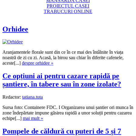
MANSARDA CASEI
PROIECTUL CASEI
TRABUCURI ONLINE
Orhidee
Aranjamentele florale sunt din ce în ce mai des întâlnite în viața
noastră de zi cu zi. Acasă, la birou sau chiar în diferite cafenele,
aceste[...]
despre orhidee »
Ce opțiuni ai pentru cazare rapidă pe
șantiere, în tabere sau în zone izolate?
Redactor:
tatiana.tuta
Sursa foto: Containere FDC. I Organizarea unui șantier ori munca în
zone îndepărtate impune găsirea rapidă a unor soluții pentru cazarea
echipe[...]
mai mult »
Pompele de căldură cu puteri de 5 și 7