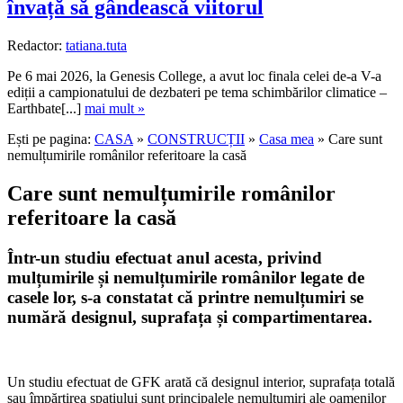
învață să gândească viitorul
Redactor:
tatiana.tuta
Pe 6 mai 2026, la Genesis College, a avut loc finala celei de-a V-a
ediții a campionatului de dezbateri pe tema schimbărilor climatice –
Earthbate[...]
mai mult »
Ești pe pagina:
CASA
»
CONSTRUCȚII
»
Casa mea
» Care sunt
nemulțumirile românilor referitoare la casă
Care sunt nemulțumirile românilor
referitoare la casă
Într-un studiu efectuat anul acesta, privind
mulțumirile și nemulțumirile românilor legate de
casele lor, s-a constatat că printre nemulțumiri se
numără designul, suprafața și compartimentarea.
Un studiu efectuat de GFK arată că designul interior, suprafața totală
sau împărțirea spațiului sunt principalele nemulţumiri ale oamenilor