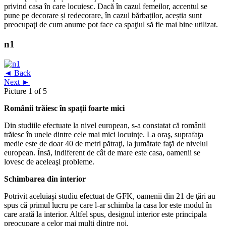
privind casa în care locuiesc. Dacă în cazul femeilor, accentul se
pune pe decorare și redecorare, în cazul bărbaților, aceștia sunt
preocupaţi de cum anume pot face ca spaţiul să fie mai bine utilizat.
n1
◄ Back
Next ►
Picture 1 of 5
Românii trăiesc în spații foarte mici
Din studiile efectuate la nivel european, s-a constatat că românii
trăiesc în unele dintre cele mai mici locuinţe. La oraş, suprafaţa
medie este de doar 40 de metri pătraţi, la jumătate faţă de nivelul
european. Însă, indiferent de cât de mare este casa, oamenii se
lovesc de aceleaşi probleme.
Schimbarea din interior
Potrivit aceluiași studiu efectuat de GFK, oamenii din 21 de ţări au
spus că primul lucru pe care l-ar schimba la casa lor este modul în
care arată la interior. Altfel spus, designul interior este principala
preocupare a celor mai mulți dintre noi.