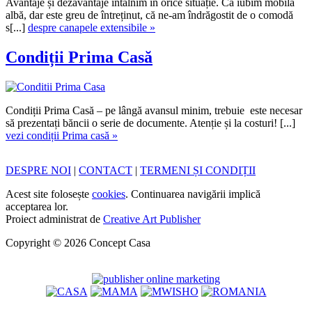
Avantaje și dezavantaje întâlnim în orice situație. Că iubim mobila
albă, dar este greu de întreținut, că ne-am îndrăgostit de o comodă
s[...]
despre canapele extensibile »
Condiții Prima Casă
Condiții Prima Casă – pe lângă avansul minim, trebuie este necesar
să prezentați băncii o serie de documente. Atenție și la costuri! [...]
vezi condiții Prima casă »
DESPRE NOI
|
CONTACT
|
TERMENI ȘI CONDIȚII
Acest site folosește
cookies
. Continuarea navigării implică
acceptarea lor.
Proiect administrat de
Creative Art Publisher
Copyright © 2026 Concept Casa