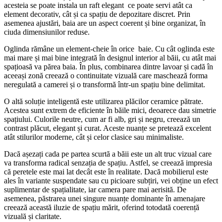
acesteia se poate instala un raft elegant ce poate servi atât ca
element decorativ, cât și ca spațiu de depozitare discret. Prin
asemenea ajustări, baia are un aspect coerent și bine organizat, în
ciuda dimensiunilor reduse.
Oglinda rămâne un element-cheie în orice baie. Cu cât oglinda este
mai mare și mai bine integrată în designul interior al băii, cu atât mai
spațioasă va părea baia. În plus, combinarea dintre lavoar și cadă în
aceeași zonă creează o continuitate vizuală care maschează forma
neregulată a camerei și o transformă într-un spațiu bine delimitat.
O altă soluție inteligentă este utilizarea plăcilor ceramice pătrate.
Acestea sunt extrem de eficiente în băile mici, deoarece dau simetrie
spațiului. Culorile neutre, cum ar fi alb, gri și negru, creează un
contrast plăcut, elegant și curat. Aceste nuanțe se pretează excelent
atât stilurilor moderne, cât și celor clasice sau minimaliste.
Dacă așezați cada pe partea scurtă a băii este un alt truc vizual care
va transforma radical senzația de spațiu. Astfel, se creează impresia
că peretele este mai lat decât este în realitate. Dacă mobilierul este
ales în variante suspendate sau cu picioare subțiri, vei obține un efect
suplimentar de spațialitate, iar camera pare mai aerisită. De
asemenea, păstrarea unei singure nuanțe dominante în amenajare
creează această iluzie de spațiu mărit, oferind totodată coerență
vizuală și claritate.