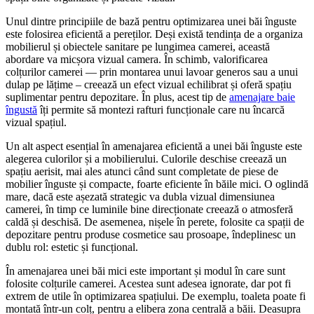
Unul dintre principiile de bază pentru optimizarea unei băi înguste
este folosirea eficientă a pereților. Deși există tendința de a organiza
mobilierul și obiectele sanitare pe lungimea camerei, această
abordare va micșora vizual camera. În schimb, valorificarea
colțurilor camerei — prin montarea unui lavoar generos sau a unui
dulap pe lățime – creează un efect vizual echilibrat și oferă spațiu
suplimentar pentru depozitare. În plus, acest tip de
amenajare baie
îngustă
îți permite să montezi rafturi funcționale care nu încarcă
vizual spațiul.
Un alt aspect esențial în amenajarea eficientă a unei băi înguste este
alegerea culorilor și a mobilierului. Culorile deschise creează un
spațiu aerisit, mai ales atunci când sunt completate de piese de
mobilier înguste și compacte, foarte eficiente în băile mici. O oglindă
mare, dacă este așezată strategic va dubla vizual dimensiunea
camerei, în timp ce luminile bine direcționate creează o atmosferă
caldă și deschisă. De asemenea, nișele în perete, folosite ca spații de
depozitare pentru produse cosmetice sau prosoape, îndeplinesc un
dublu rol: estetic și funcțional.
În amenajarea unei băi mici este important și modul în care sunt
folosite colțurile camerei. Acestea sunt adesea ignorate, dar pot fi
extrem de utile în optimizarea spațiului. De exemplu, toaleta poate fi
montată într-un colț, pentru a elibera zona centrală a băii. Deasupra