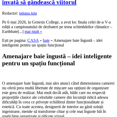
învață să gândească viitorul
Redactor:
tatiana.tuta
Pe 6 mai 2026, la Genesis College, a avut loc finala celei de-a V-a
ediții a campionatului de dezbateri pe tema schimbărilor climatice –
Earthbate[...]
mai mult »
Ești pe pagina:
CASA
»
baie
» Amenajare baie îngustă – idei
inteligente pentru un spațiu funcțional
Amenajare baie îngustă – idei inteligente
pentru un spațiu funcțional
O amenajare baie îngustă, mai ales atunci când dimensiunea camerei
nu oferă prea multă libertate de mișcare sau opțiuni de organizare
este greu de realizat. Mai mult decât atât, băile care nu respectă
proporțiile clasice ale celorlalte camere din locuință ridică adesea
dificultăți în ceea ce privește echilibrul dintre funcționalitate și
estetică. Cu toate acestea, designerii de interior au găsit soluții
ingenioase, menite să transforme chiar și cele mai înguste băi în
spații bine organizate și plăcute vizual.