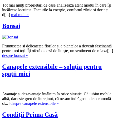
Tot mai mulți proprietari de case analizează atent modul în care își
încălzesc locuința. Facturile la energie, confortul zilnic și dorința
d[...]
mai mult »
Bonsai
Frumusețea și delicatețea florilor și a plantelor a devenit fascinantă
pentru noi toți. Îți oferă o oază de liniște, un sentiment de relaxa[...]
despre bonsai »
Canapele extensibile – soluția pentru
spații mici
Avantaje și dezavantaje întâlnim în orice situație. Că iubim mobila
albă, dar este greu de întreținut, că ne-am îndrăgostit de o comodă
s[...]
despre canapele extensibile »
Condiții Prima Casă