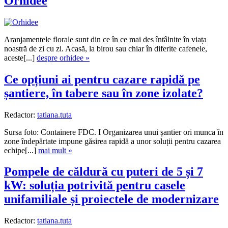
Orhidee
Aranjamentele florale sunt din ce în ce mai des întâlnite în viața
noastră de zi cu zi. Acasă, la birou sau chiar în diferite cafenele,
aceste[...]
despre orhidee »
Ce opțiuni ai pentru cazare rapidă pe
șantiere, în tabere sau în zone izolate?
Redactor:
tatiana.tuta
Sursa foto: Containere FDC. I Organizarea unui șantier ori munca în
zone îndepărtate impune găsirea rapidă a unor soluții pentru cazarea
echipe[...]
mai mult »
Pompele de căldură cu puteri de 5 și 7
kW: soluția potrivită pentru casele
unifamiliale și proiectele de modernizare
Redactor:
tatiana.tuta