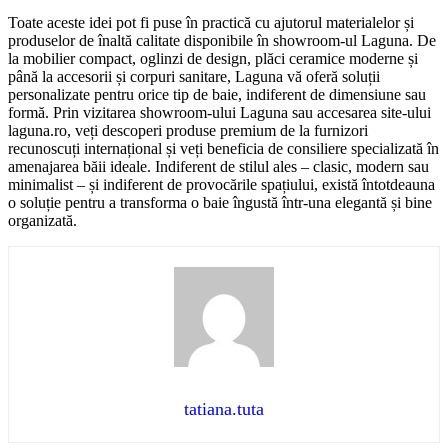
Toate aceste idei pot fi puse în practică cu ajutorul materialelor și
produselor de înaltă calitate disponibile în showroom-ul Laguna. De
la mobilier compact, oglinzi de design, plăci ceramice moderne și
până la accesorii și corpuri sanitare, Laguna vă oferă soluții
personalizate pentru orice tip de baie, indiferent de dimensiune sau
formă. Prin vizitarea showroom-ului Laguna sau accesarea site-ului
laguna.ro, veți descoperi produse premium de la furnizori
recunoscuți internațional și veți beneficia de consiliere specializată în
amenajarea băii ideale. Indiferent de stilul ales – clasic, modern sau
minimalist – și indiferent de provocările spațiului, există întotdeauna
o soluție pentru a transforma o baie îngustă într-una elegantă și bine
organizată.
tatiana.tuta