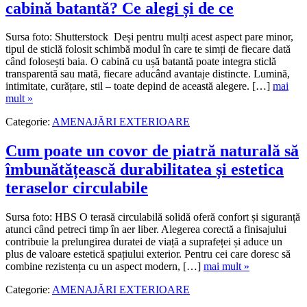
cabină batantă? Ce alegi și de ce
Sursa foto: Shutterstock Deși pentru mulți acest aspect pare minor,
tipul de sticlă folosit schimbă modul în care te simți de fiecare dată
când folosești baia. O cabină cu ușă batantă poate integra sticlă
transparentă sau mată, fiecare aducând avantaje distincte. Lumină,
intimitate, curățare, stil – toate depind de această alegere. […]
mai
mult »
Categorie:
AMENAJĂRI EXTERIOARE
Cum poate un covor de piatră naturală să
îmbunătățească durabilitatea și estetica
teraselor circulabile
Sursa foto: HBS O terasă circulabilă solidă oferă confort și siguranță
atunci când petreci timp în aer liber. Alegerea corectă a finisajului
contribuie la prelungirea duratei de viață a suprafeței și aduce un
plus de valoare estetică spațiului exterior. Pentru cei care doresc să
combine rezistența cu un aspect modern, […]
mai mult »
Categorie:
AMENAJĂRI EXTERIOARE