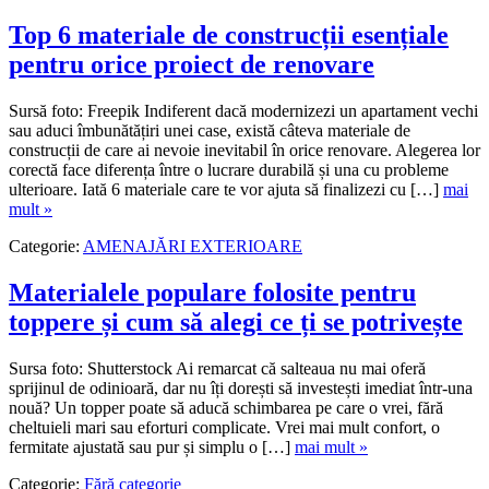
Top 6 materiale de construcții esențiale
pentru orice proiect de renovare
Sursă foto: Freepik Indiferent dacă modernizezi un apartament vechi
sau aduci îmbunătățiri unei case, există câteva materiale de
construcții de care ai nevoie inevitabil în orice renovare. Alegerea lor
corectă face diferența între o lucrare durabilă și una cu probleme
ulterioare. Iată 6 materiale care te vor ajuta să finalizezi cu […]
mai
mult »
Categorie:
AMENAJĂRI EXTERIOARE
Materialele populare folosite pentru
toppere și cum să alegi ce ți se potrivește
Sursa foto: Shutterstock Ai remarcat că salteaua nu mai oferă
sprijinul de odinioară, dar nu îți dorești să investești imediat într-una
nouă? Un topper poate să aducă schimbarea pe care o vrei, fără
cheltuieli mari sau eforturi complicate. Vrei mai mult confort, o
fermitate ajustată sau pur și simplu o […]
mai mult »
Categorie:
Fără categorie