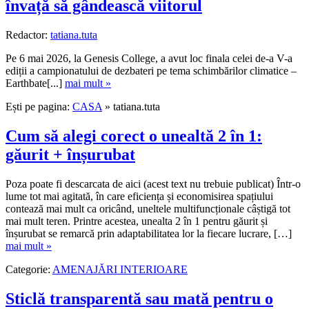
învață să gândească viitorul
Redactor:
tatiana.tuta
Pe 6 mai 2026, la Genesis College, a avut loc finala celei de-a V-a
ediții a campionatului de dezbateri pe tema schimbărilor climatice –
Earthbate[...]
mai mult »
Ești pe pagina:
CASA
» tatiana.tuta
Cum să alegi corect o unealtă 2 în 1:
găurit + înșurubat
Poza poate fi descarcata de aici (acest text nu trebuie publicat) Într-o
lume tot mai agitată, în care eficiența și economisirea spațiului
contează mai mult ca oricând, uneltele multifuncționale câștigă tot
mai mult teren. Printre acestea, unealta 2 în 1 pentru găurit și
înșurubat se remarcă prin adaptabilitatea lor la fiecare lucrare, […]
mai mult »
Categorie:
AMENAJĂRI INTERIOARE
Sticlă transparentă sau mată pentru o