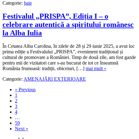
Categorie:
baie
Festivalul „PRISPA”, Ediția I – o
celebrare autentică a spiritului românesc
la Alba Iulia
În Cetatea Alba Carolina, în zilele de 28 și 29 iunie 2025, a avut loc
prima ediție a Festivalului „PRISPA”, eveniment tradițional și
cultural de promovare a României. Timp de două zile, am fost gazde
pentru mii de vizitatori care s-au bucurat de tot ce înseamnă
România frumoasă: tradiții, obiceiuri, […]
mai mult »
Categorie:
AMENAJĂRI EXTERIOARE
« Previous
1
2
3
4
…
59
Next »