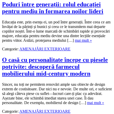
Poduri între generații: rolul educației
pentru mediu în formarea noilor lideri
Educația este, prin esența ei, un pod între generații. Între ceea ce am
învățat de la părinți și bunici și ceea ce le transmitem mai departe
copiilor noștri. Într-o lume marcată de schimbări rapide și provocări
majore, educația pentru mediu devine una dintre lecțiile esențiale
pentru viitor. Astăzi, protejarea mediului […]
mai mult »
Categorie:
AMENAJĂRI EXTERIOARE
O casă cu personalitate începe cu piesele
potrivite: descoperă farmecul
mobilierului mid-century modern
Sincer, nu toți ne permitem renovări ample sau obiecte de design
extrem de costisitoare. Dar nici nu e nevoie. De multe ori, e suficient
să alegi câteva piese cu suflet—lucruri care-ți plac cu adevărat.
Așezate bine, ele schimbă imediat starea unei case. Îi dau
personalitate. De exemplu, mobilierul de design […]
mai mult »
Categorie:
AMENAJĂRI EXTERIOARE