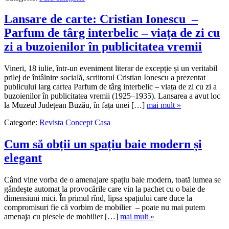
Lansare de carte: Cristian Ionescu –
Parfum de târg interbelic – viața de zi cu
zi a buzoienilor în publicitatea vremii
Vineri, 18 iulie, într-un eveniment literar de excepție și un veritabil
prilej de întâlnire socială, scriitorul Cristian Ionescu a prezentat
publicului larg cartea Parfum de târg interbelic – viața de zi cu zi a
buzoienilor în publicitatea vremii (1925–1935). Lansarea a avut loc
la Muzeul Județean Buzău, în fața unei […]
mai mult »
Categorie:
Revista Concept Casa
Cum să obții un spațiu baie modern și
elegant
Când vine vorba de o amenajare spațiu baie modern, toată lumea se
gândește automat la provocările care vin la pachet cu o baie de
dimensiuni mici. În primul rînd, lipsa spațiului care duce la
compromisuri fie că vorbim de mobilier – poate nu mai putem
amenaja cu piesele de mobilier […]
mai mult »