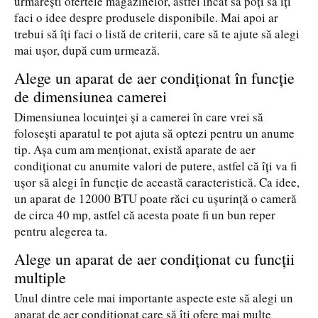
urmărești ofertele magazinelor, astfel încât să poți să îți
faci o idee despre produsele disponibile. Mai apoi ar
trebui să îți faci o listă de criterii, care să te ajute să alegi
mai ușor, după cum urmează.
Alege un aparat de aer condiționat în funcție
de dimensiunea camerei
Dimensiunea locuinței și a camerei în care vrei să
folosești aparatul te pot ajuta să optezi pentru un anume
tip. Așa cum am menționat, există aparate de aer
condiționat cu anumite valori de putere, astfel că îți va fi
ușor să alegi în funcție de această caracteristică. Ca idee,
un aparat de 12000 BTU poate răci cu ușurință o cameră
de circa 40 mp, astfel că acesta poate fi un bun reper
pentru alegerea ta.
Alege un aparat de aer condiționat cu funcții
multiple
Unul dintre cele mai importante aspecte este să alegi un
aparat de aer condiționat care să îți ofere mai multe