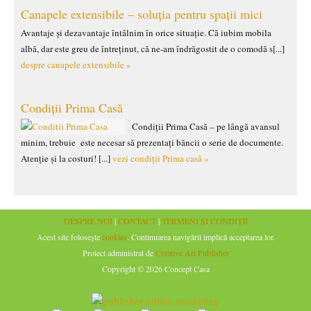
Canapele extensibile – soluția pentru spații mici
Avantaje și dezavantaje întâlnim în orice situație. Că iubim mobila
albă, dar este greu de întreținut, că ne-am îndrăgostit de o comodă s[...]
despre canapele extensibile »
Condiții Prima Casă
Condiții Prima Casă – pe lângă avansul
minim, trebuie este necesar să prezentați băncii o serie de documente.
Atenție și la costuri! [...]
vezi condiții Prima casă »
DESPRE NOI
|
CONTACT
|
TERMENI ȘI CONDIȚII
Acest site folosește
cookies
. Continuarea navigării implică acceptarea lor.
Proiect administrat de
Creative Art Publisher
Copyright © 2026 Concept Casa