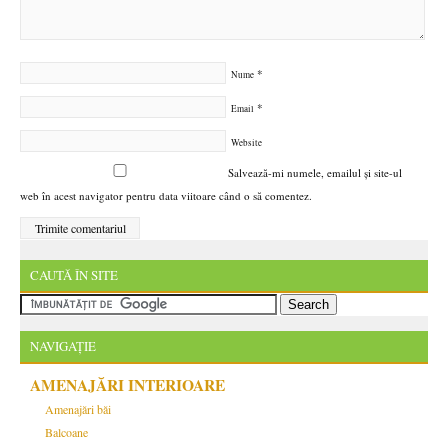
*
Nume
*
Email
Website
Salvează-mi numele, emailul și site-ul
web în acest navigator pentru data viitoare când o să comentez.
CAUTĂ ÎN SITE
NAVIGAȚIE
AMENAJĂRI INTERIOARE
Amenajări băi
Balcoane