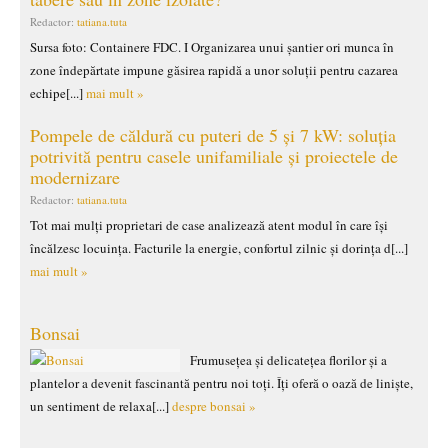
Redactor:
tatiana.tuta
Sursa foto: Containere FDC. I Organizarea unui șantier ori munca în
zone îndepărtate impune găsirea rapidă a unor soluții pentru cazarea
echipe[...]
mai mult »
Pompele de căldură cu puteri de 5 și 7 kW: soluția
potrivită pentru casele unifamiliale și proiectele de
modernizare
Redactor:
tatiana.tuta
Tot mai mulți proprietari de case analizează atent modul în care își
încălzesc locuința. Facturile la energie, confortul zilnic și dorința d[...]
mai mult »
Bonsai
Frumusețea și delicatețea florilor și a
plantelor a devenit fascinantă pentru noi toți. Îți oferă o oază de liniște,
un sentiment de relaxa[...]
despre bonsai »