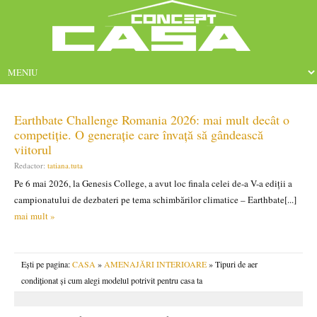
Earthbate Challenge Romania 2026: mai mult decât o
competiție. O generație care învață să gândească
viitorul
Redactor:
tatiana.tuta
Pe 6 mai 2026, la Genesis College, a avut loc finala celei de-a V-a ediții a
campionatului de dezbateri pe tema schimbărilor climatice – Earthbate[...]
mai mult »
Ești pe pagina:
CASA
»
AMENAJĂRI INTERIOARE
» Tipuri de aer
condiționat și cum alegi modelul potrivit pentru casa ta