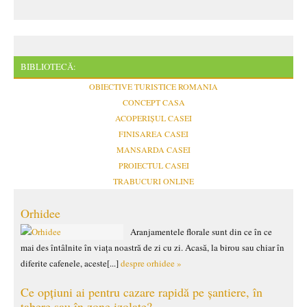
BIBLIOTECĂ:
OBIECTIVE TURISTICE ROMANIA
CONCEPT CASA
ACOPERIȘUL CASEI
FINISAREA CASEI
MANSARDA CASEI
PROIECTUL CASEI
TRABUCURI ONLINE
Orhidee
Aranjamentele florale sunt din ce în ce
mai des întâlnite în viața noastră de zi cu zi. Acasă, la birou sau chiar în
diferite cafenele, aceste[...]
despre orhidee »
Ce opțiuni ai pentru cazare rapidă pe șantiere, în
tabere sau în zone izolate?