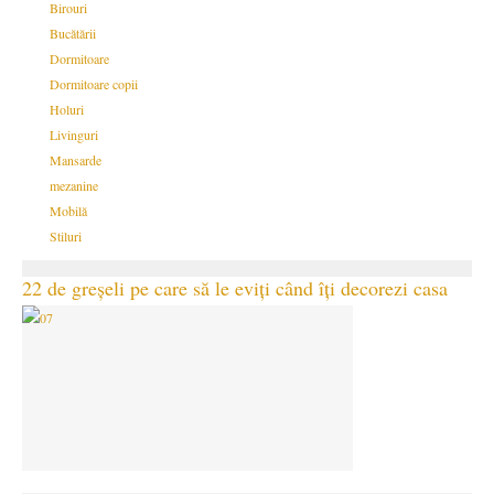
Birouri
Bucătării
Dormitoare
Dormitoare copii
Holuri
Livinguri
Mansarde
mezanine
Mobilă
Stiluri
22 de greșeli pe care să le eviți când îți decorezi casa