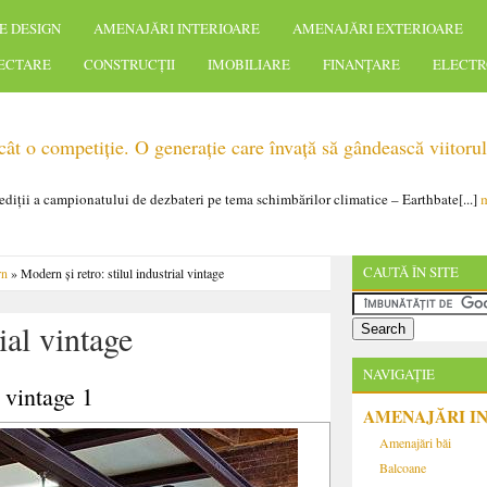
E DESIGN
AMENAJĂRI INTERIOARE
AMENAJĂRI EXTERIOARE
IECTARE
CONSTRUCȚII
IMOBILIARE
FINANȚARE
ELECTR
t o competiție. O generație care învață să gândească viitorul
 ediții a campionatului de dezbateri pe tema schimbărilor climatice – Earthbate[...]
m
CAUTĂ ÎN SITE
rn
» Modern şi retro: stilul industrial vintage
ial vintage
NAVIGAȚIE
l vintage 1
AMENAJĂRI I
Amenajări băi
Balcoane