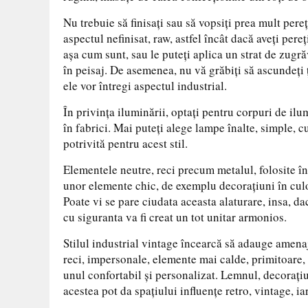
Nu trebuie să finisaţi sau să vopsiţi prea mult pereţ
aspectul nefinisat, raw, astfel încât dacă aveţi pereţ
aşa cum sunt, sau le puteţi aplica un strat de zugr
în peisaj. De asemenea, nu vă grăbiţi să ascundeţi ţ
ele vor întregi aspectul industrial.
În privinţa iluminării, optaţi pentru corpuri de ilu
în fabrici. Mai puteţi alege lampe înalte, simple, cu
potrivită pentru acest stil.
Elementele neutre, reci precum metalul, folosite în s
unor elemente chic, de exemplu decoraţiuni în culo
Poate vi se pare ciudata aceasta alaturare, insa, da
cu siguranta va fi creat un tot unitar armonios.
Stilul industrial vintage încearcă să adauge amenaj
reci, impersonale, elemente mai calde, primitoare, 
unul confortabil şi personalizat. Lemnul, decoraţiu
acestea pot da spaţiului influenţe retro, vintage, ia