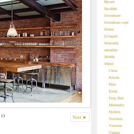
Birouri
Bucătării
Dormitoare
Dormitoare copii
Holuri
Livinguri
Mansarde
mezanine
Mobilă
Stiluri
Clasic
Eclectic
Etnic
Exotic
Feng Shui
Minimalist
Modern
f 13
Next ►
Neoclasic
Victorian
Vintage