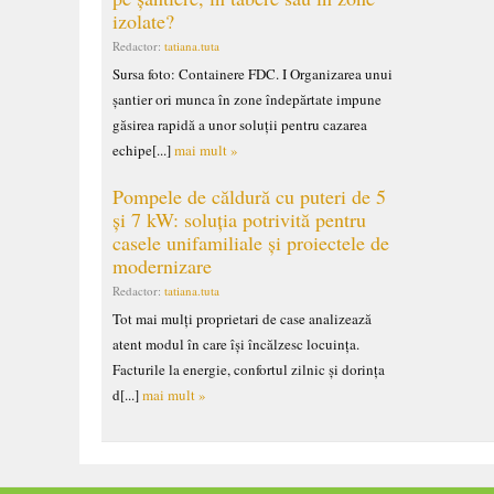
izolate?
Redactor:
tatiana.tuta
Sursa foto: Containere FDC. I Organizarea unui
șantier ori munca în zone îndepărtate impune
găsirea rapidă a unor soluții pentru cazarea
echipe[...]
mai mult »
Pompele de căldură cu puteri de 5
și 7 kW: soluția potrivită pentru
casele unifamiliale și proiectele de
modernizare
Redactor:
tatiana.tuta
Tot mai mulți proprietari de case analizează
atent modul în care își încălzesc locuința.
Facturile la energie, confortul zilnic și dorința
d[...]
mai mult »