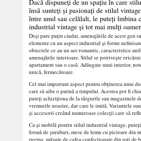
Dacă dispuneţi de un spaţiu în care stilul
însă sunteţi şi pasionaţi de stilul vintage
între unul sau celălalt, le puteţi îmbina
industrial vintage şi tot mai mulţi oamen
Deşi pare puţin ciudat, amenajările de acest gen su
elemente cu un aspect industrial şi forme nefinisat
obiectele ce au un aer romantic, caracteristice an
amenajările interioare. Stilul se potriveşte oricăru
apartament sau o casă. Adăugate unui interior, not
unică, fermecătoare.
Cel mai important aspect pentru obţinerea unui d
care să aibe o patină a timpului. Acestea pot fi chi
puteţi achiziţiona de la târgurile sau magazinele de
vremurile noastre, dar care le imită. Variantele sun
şi accesorii creând numeroase colecţii care să reflec
Ca şi mobilă pentru stilul industrial vintage, pute
formă de şuruburi, mese de lemn cu picioare din met
rugina, măsuţe de cafea confecţionate din roţi de b