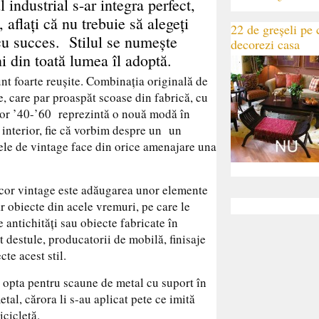
 industrial s-ar integra perfect,
, aflaţi că nu trebuie să alegeţi
22 de greșeli pe c
 cu succes. Stilul se numeşte
decorezi casa
i din toată lumea îl adoptă.
nt foarte reuşite. Combinaţia originală de
e, care par proaspăt scoase din fabrică, cu
ilor ’40-’60 reprezintă o nouă modă în
i interior, fie că vorbim despre un un
ele de vintage face din orice amenajare una
ecor vintage este adăugarea unor elemente
ar obiecte din acele vremuri, pe care le
 antichităţi sau obiecte fabricate în
t destule, producatorii de mobilă, finisaje
te acest stil.
ţi opta pentru scaune de metal cu suport în
al, cărora li s-au aplicat pete ce imită
icicletă.