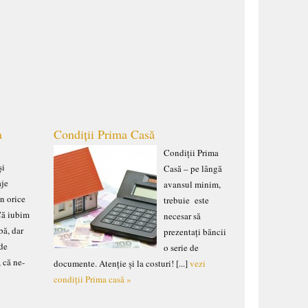
a
Condiții Prima Casă
Condiții Prima
și
Casă – pe lângă
aje
avansul minim,
în orice
trebuie este
 Că iubim
necesar să
bă, dar
prezentați băncii
 de
o serie de
, că ne-
documente. Atenție și la costuri! [...]
vezi
e
condiții Prima casă »