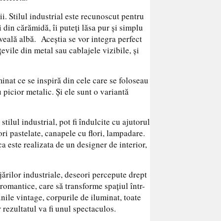
ii. Stilul industrial este recunoscut pentru
i din cărămidă, îi puteţi lăsa pur şi simplu
ăveală albă. Aceştia se vor integra perfect
evile din metal sau cablajele vizibile, şi
minat ce se inspiră din cele care se foloseau
 picior metalic. Şi ele sunt o variantă
tilul industrial, pot fi îndulcite cu ajutorul
ri pastelate, canapele cu flori, lampadare.
ca este realizata de un designer de interior,
ărilor industriale, deseori percepute drept
romantice, care să transforme spaţiul într-
nile vintage, corpurile de iluminat, toate
r rezultatul va fi unul spectaculos.