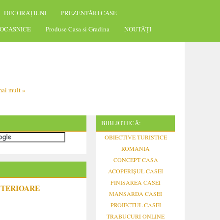
DECORAȚIUNI
PREZENTĂRI CASE
OCASNICE
Produse Casa si Gradina
NOUTĂȚI
ai mult »
BIBLIOTECĂ:
OBIECTIVE TURISTICE
ROMANIA
CONCEPT CASA
ACOPERIȘUL CASEI
FINISAREA CASEI
NTERIOARE
MANSARDA CASEI
PROIECTUL CASEI
TRABUCURI ONLINE