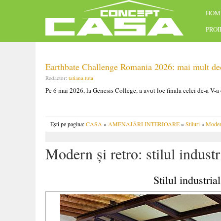
HOM
PRO
Earthbate Challenge Romania 2026: mai mult decâ
Redactor:
tatiana.tuta
Pe 6 mai 2026, la Genesis College, a avut loc finala celei de-a V-a
Ești pe pagina:
CASA
»
AMENAJĂRI INTERIOARE
»
Stiluri
»
Mode
Modern şi retro: stilul industr
Stilul industria