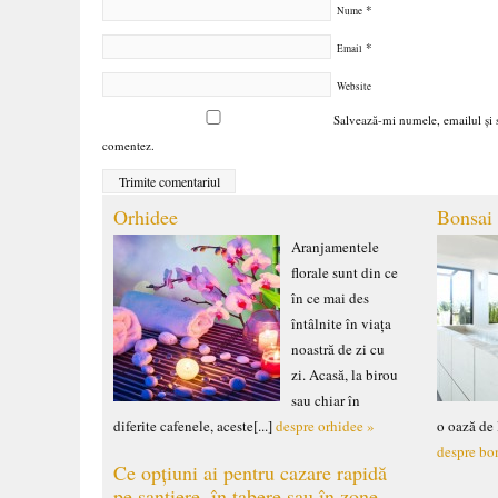
*
Nume
*
Email
Website
Salvează-mi numele, emailul și s
comentez.
Orhidee
Bonsai
Aranjamentele
florale sunt din ce
în ce mai des
întâlnite în viața
noastră de zi cu
zi. Acasă, la birou
sau chiar în
diferite cafenele, aceste[...]
despre orhidee »
o oază de 
despre bo
Ce opțiuni ai pentru cazare rapidă
pe șantiere, în tabere sau în zone