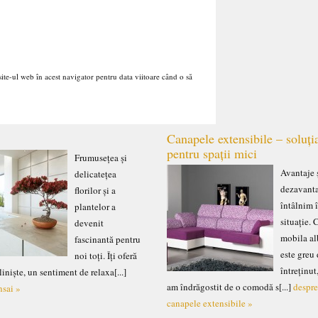
ite-ul web în acest navigator pentru data viitoare când o să
Canapele extensibile – soluți
pentru spații mici
Frumusețea și
Avantaje 
delicatețea
dezavant
florilor și a
întâlnim 
plantelor a
situație.
devenit
mobila al
fascinantă pentru
este greu
noi toți. Îți oferă
întreținut
liniște, un sentiment de relaxa[...]
am îndrăgostit de o comodă s[...]
despr
nsai »
canapele extensibile »