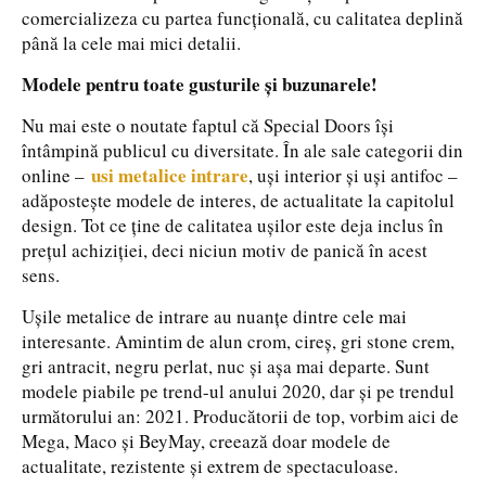
comercializeza cu partea funcțională, cu calitatea deplină
până la cele mai mici detalii.
Modele pentru toate gusturile și buzunarele!
Nu mai este o noutate faptul că Special Doors își
întâmpină publicul cu diversitate. În ale sale categorii din
usi metalice intrare
online –
, uși interior și uși antifoc –
adăpostește modele de interes, de actualitate la capitolul
design. Tot ce ține de calitatea ușilor este deja inclus în
prețul achiziției, deci niciun motiv de panică în acest
sens.
Ușile metalice de intrare au nuanțe dintre cele mai
interesante. Amintim de alun crom, cireș, gri stone crem,
gri antracit, negru perlat, nuc și așa mai departe. Sunt
modele piabile pe trend-ul anului 2020, dar și pe trendul
următorului an: 2021. Producătorii de top, vorbim aici de
Mega, Maco și BeyMay, creează doar modele de
actualitate, rezistente și extrem de spectaculoase.