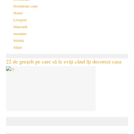
Dormitoare copii
Holuri
Livinguri
Mansarde
mezanine
Mobilă
Stiluri
22 de greșeli pe care să le eviți când îți decorezi casa