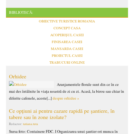
BIBLIOTECĂ:
OBIECTIVE TURISTICE ROMANIA
CONCEPT CASA
ACOPERIȘUL CASEI
FINISAREA CASEI
MANSARDA CASEI
PROIECTUL CASEI
TRABUCURI ONLINE
Orhidee
Aranjamentele florale sunt din ce în ce
mai des întâlnite în viața noastră de zi cu zi. Acasă, la birou sau chiar în
diferite cafenele, aceste[...]
despre orhidee »
Ce opțiuni ai pentru cazare rapidă pe șantiere, în
tabere sau în zone izolate?
Redactor:
tatiana.tuta
Sursa foto: Containere FDC. I Organizarea unui șantier ori munca în