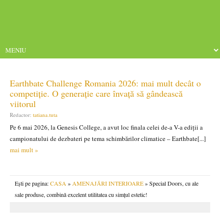
Earthbate Challenge Romania 2026: mai mult decât o
competiție. O generație care învață să gândească
viitorul
Redactor:
tatiana.tuta
Pe 6 mai 2026, la Genesis College, a avut loc finala celei de-a V-a ediții a
campionatului de dezbateri pe tema schimbărilor climatice – Earthbate[...]
mai mult »
Ești pe pagina:
CASA
»
AMENAJĂRI INTERIOARE
» Special Doors, cu ale
sale produse, combină excelent utilitatea cu simțul estetic!