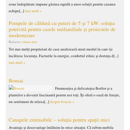
zone îndepărtate impune găsirea rapidă a unor soluții pentru cazarea
echipe[...]
mai mult »
Pompele de căldură cu puteri de 5 și 7 kW: soluția
potrivită pentru casele unifamiliale și proiectele de
modernizare
Redactor:
tatiana.tuta
Tot mai mulți proprietari de case analizează atent modul în care își
încălzesc locuința. Facturile la energie, confortul zilnic și dorința d[...]
mai mult »
Bonsai
Frumusețea și delicatețea florilor și a
plantelor a devenit fascinantă pentru noi toți. Îți oferă o oază de liniște,
un sentiment de relaxa[...]
despre bonsai »
Canapele extensibile – soluția pentru spații mici
Avantaje și dezavantaje întâlnim în orice situație. Că iubim mobila