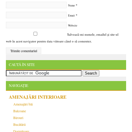
*
Nume
*
Email
Website
Salvează-mi numele, emailul și site-ul
web în acest navigator pentru data viitoare când o să comentez.
CAUTĂ ÎN SITE
NAVIGAȚIE
AMENAJĂRI INTERIOARE
Amenajări băi
Balcoane
Birouri
Bucătării
Dormitoare