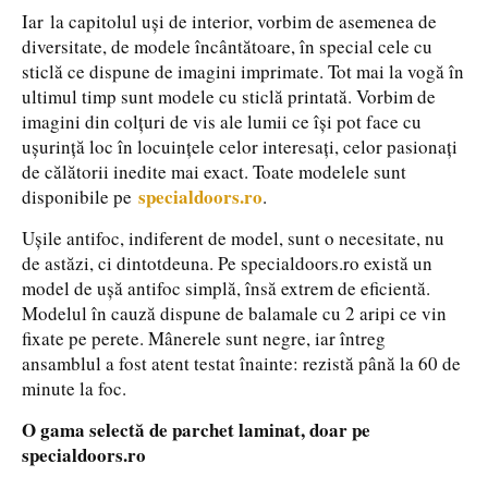
Iar la capitolul uși de interior, vorbim de asemenea de
diversitate, de modele încântătoare, în special cele cu
sticlă ce dispune de imagini imprimate. Tot mai la vogă în
ultimul timp sunt modele cu sticlă printată. Vorbim de
imagini din colțuri de vis ale lumii ce își pot face cu
ușurință loc în locuințele celor interesați, celor pasionați
de călătorii inedite mai exact. Toate modelele sunt
specialdoors.ro
disponibile pe
.
Ușile antifoc, indiferent de model, sunt o necesitate, nu
de astăzi, ci dintotdeuna. Pe specialdoors.ro există un
model de ușă antifoc simplă, însă extrem de eficientă.
Modelul în cauză dispune de balamale cu 2 aripi ce vin
fixate pe perete. Mânerele sunt negre, iar întreg
ansamblul a fost atent testat înainte: rezistă până la 60 de
minute la foc.
O gama selectă de parchet laminat, doar pe
specialdoors.ro