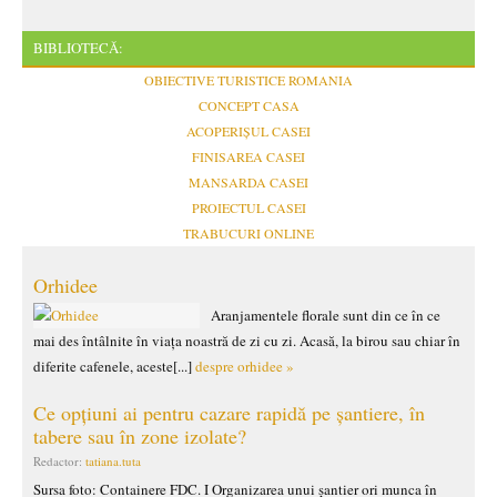
BIBLIOTECĂ:
OBIECTIVE TURISTICE ROMANIA
CONCEPT CASA
ACOPERIȘUL CASEI
FINISAREA CASEI
MANSARDA CASEI
PROIECTUL CASEI
TRABUCURI ONLINE
Orhidee
Aranjamentele florale sunt din ce în ce
mai des întâlnite în viața noastră de zi cu zi. Acasă, la birou sau chiar în
diferite cafenele, aceste[...]
despre orhidee »
Ce opțiuni ai pentru cazare rapidă pe șantiere, în
tabere sau în zone izolate?
Redactor:
tatiana.tuta
Sursa foto: Containere FDC. I Organizarea unui șantier ori munca în