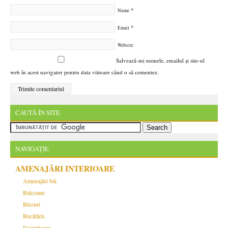
*
Nume
*
Email
Website
Salvează-mi numele, emailul și site-ul
web în acest navigator pentru data viitoare când o să comentez.
CAUTĂ ÎN SITE
NAVIGAȚIE
AMENAJĂRI INTERIOARE
Amenajări băi
Balcoane
Birouri
Bucătării
Dormitoare