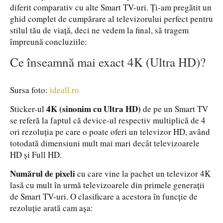
diferit comparativ cu alte Smart TV-uri. Ți-am pregătit un
ghid complet de cumpărare al televizorului perfect pentru
stilul tău de viață, deci ne vedem la final, să tragem
împreună concluziile:
Ce înseamnă mai exact 4K (Ultra HD)?
Sursa foto:
ideall.ro
4K (sinonim cu Ultra HD)
Sticker-ul
de pe un Smart TV
se referă la faptul că device-ul respectiv multiplică de 4
ori rezoluția pe care o poate oferi un televizor HD, având
totodată dimensiuni mult mai mari decât televizoarele
HD și Full HD.
Numărul de pixeli
cu care vine la pachet un televizor 4K
lasă cu mult în urmă televizoarele din primele generații
de Smart TV-uri. O clasificare a acestora în funcție de
rezoluție arată cam așa: