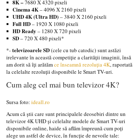
8K –
7680 X 4320 pixeli
Cinema 4K
– 4096 X 2160 pixeli
UHD 4K (Ultra HD)
– 3840 X 2160 pixeli
Full HD
– 1920 X 1080 pixeli
HD Ready
– 1280 X 720 pixeli
SD
– 720 X 480 pixeli*
televizoarele SD
*-
(cele cu tub catodic) sunt astăzi
irelevante în această competiție a clarității imaginii, însă
am dorit să îți arătăm
ce înseamnă rezoluția 4K
, raportată
la celelalte rezoluții disponibile le Smart TV-uri.
Cum aleg cel mai bun televizor 4K?
Sursa foto:
ideall.ro
Acum că știi care sunt principalele deosebiri dintre un
televizor 4K UHD și celelalte modele de Smart TV-uri
disponibile online, haide să aflăm împreună cum poți
alege un astfel de device, în funcție de nevoile tale: