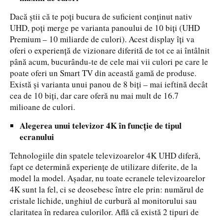
Dacă știi că te poți bucura de suficient conținut nativ
UHD, poți merge pe varianta panoului de 10 biți (UHD
Premium – 10 miliarde de culori). Acest display îți va
oferi o experiență de vizionare diferită de tot ce ai întâlnit
până acum, bucurându-te de cele mai vii culori pe care le
poate oferi un Smart TV din această gamă de produse.
Există și varianta unui panou de 8 biți – mai ieftină decât
cea de 10 biți, dar care oferă nu mai mult de 16.7
milioane de culori.
Alegerea unui televizor 4K în funcție de tipul
ecranului
Tehnologiile din spatele televizoarelor 4K UHD diferă,
fapt ce determină experiențe de utilizare diferite, de la
model la model. Așadar, nu toate ecranele televizoarelor
4K sunt la fel, ci se deosebesc între ele prin: numărul de
cristale lichide, unghiul de curbură al monitorului sau
claritatea în redarea culorilor. Află că există 2 tipuri de