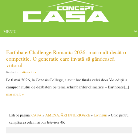
Earthbate Challenge Romania 2026: mai mult decât o
competiție. O generație care învață să gândească
viitorul
Redactor:
tatiana.tuta
Pe 6 mai 2026, la Genesis College, a avut loc finala celei de-a V-a ediții a
campionatului de dezbateri pe tema schimbărilor climatice – Earthbate[...]
mai mult »
Ești pe pagina:
CASA
»
AMENAJĂRI INTERIOARE
»
Livinguri
» Ghid pentru
cumpărarea celui mai bun televizor 4K