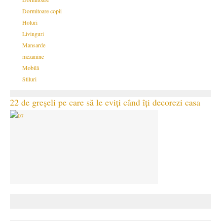
Dormitoare copii
Holuri
Livinguri
Mansarde
mezanine
Mobilă
Stiluri
22 de greșeli pe care să le eviți când îți decorezi casa