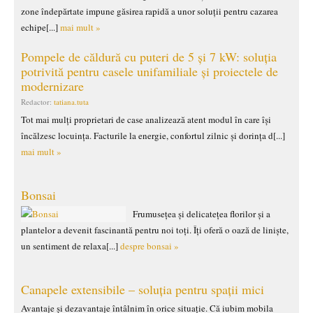
zone îndepărtate impune găsirea rapidă a unor soluții pentru cazarea
echipe[...]
mai mult »
Pompele de căldură cu puteri de 5 și 7 kW: soluția
potrivită pentru casele unifamiliale și proiectele de
modernizare
Redactor:
tatiana.tuta
Tot mai mulți proprietari de case analizează atent modul în care își
încălzesc locuința. Facturile la energie, confortul zilnic și dorința d[...]
mai mult »
Bonsai
Frumusețea și delicatețea florilor și a
plantelor a devenit fascinantă pentru noi toți. Îți oferă o oază de liniște,
un sentiment de relaxa[...]
despre bonsai »
Canapele extensibile – soluția pentru spații mici
Avantaje și dezavantaje întâlnim în orice situație. Că iubim mobila