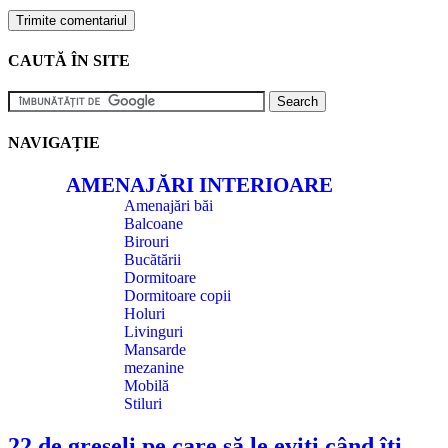
CAUTĂ ÎN SITE
NAVIGAȚIE
AMENAJĂRI INTERIOARE
Amenajări băi
Balcoane
Birouri
Bucătării
Dormitoare
Dormitoare copii
Holuri
Livinguri
Mansarde
mezanine
Mobilă
Stiluri
22 de greșeli pe care să le eviți când îți