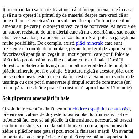
Îți recomandăm să fii creativ atunci când începi amenajările în casă
și să nu te oprești la primul tip de material despre care crezi că ar
putea fi bun. Cercetează ce nevoi specifice apar în funcție de tipul
amenajării pe care ți-o dorești și vezi ce ți se potrivește. Ai nevoie de
un suport rezistent, de un material care să nu absoarbă apa sau poate
chiar vrei să aibă și caracteristici izolatoare? S-ar putea să găsești mai
multe posibilități. De exemplu, există
plăci minerale
care sunt
rezistente în condiții de umiditate, permit transferul de vapori și nu
favorizează apariția mucegaiului, motiv pentru care pot fi folosite
fără nicio problemă în mediile cu abur, cum ar fi baia. Dacă îți
dorești o bibliotecă în living dintr-un alt material decât lemnul, tot
plăcile minerale pot fi o soluție. Structura rigidă a acestor plăci care
nu se deformează este foarte utilă în acest caz. Să nu mai vorbim de
ușurința cu care pot fi manevrate și timpul scurt de construcție (un
metru pătrat de zidărie poate fi construit în aproximativ 15 minute).
Soluții pentru amenajări în baie
O soluție frecvent întâlnită pentru
închiderea spațiului de sub căzi
,
lavoare sau cabine de duș este folosirea plăcilor minerale. Tot ce
trebuie să faci este să tai plăcile la dimensiunea necesară, să trasezi
conturul măștii și să treci la zidit. În maxim o oră, operațiunea de
zidire a plăcilor este gata și poți trece la finisarea măștii. Un avantaj
important al acestor plăci este faptul că reprezintă un suport solid