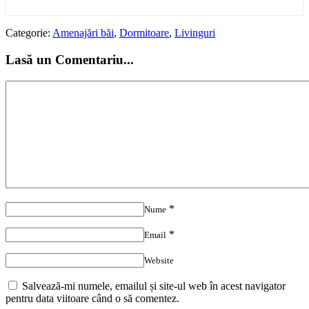
Categorie:
Amenajări băi
,
Dormitoare
,
Livinguri
Lasă un Comentariu...
*
Nume
*
Email
Website
Salvează-mi numele, emailul și site-ul web în acest navigator
pentru data viitoare când o să comentez.