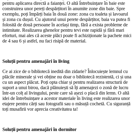
pentru aplicarea directă a faianței. O altă întrebuințare în baie este
construirea unor pereți despărțitori în anumite zone din baie. Spre
exemplu, poți împărți baia în două zone: zona cu toaleta și lavoarul
și zona cu dușul. Cu ajutorul unui perete despărțitor, baia va putea fi
folosită de două persoane în același timp, fără a exista probleme de
intimitate. Realizarea ghenelor pentru tevi este rapidă și fără mari
eforturi, mai ales că aceste plăci poate fi achiziționate la pachete mici
de 4 sau 6 și astfel, nu faci risipă de material.
Soluții pentru amenajări în living
Ce ai zice de o bibliotecă inedită din zidarie? Înlocuiește lemnul cu
plăcile minerale și vei obține nu doar o bibliotecă rezistentă, ci și una
cu un aspect plăcut. Poți opta chiar și pentru realizarea structurii de
suport a unui birou, dacă plănuiești să îți amenajezi o zonă de lucru
într-un colț al livingului, peste care să așezi o placă din lemn. O altă
idei de întrebuințare a acestor materiale în living este realizarea unor
etajere pentru cărți sau fotografii sau o măsuță cochetă. Cu siguranță
toți musafirii vor aprecia creativitatea ta!
Soluții pentru amenajări în dormitor