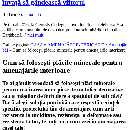
învață să gândească viitorul
Redactor:
tatiana.tuta
Pe 6 mai 2026, la Genesis College, a avut loc finala celei de-a V-a
ediții a campionatului de dezbateri pe tema schimbărilor climatice –
Earthbate[...]
mai mult »
Ești pe pagina:
CASA
»
AMENAJĂRI INTERIOARE
»
Amenajări
băi
» Cum să folosești plăcile minerale pentru amenajările interioare
Cum să folosești plăcile minerale pentru
amenajările interioare
Te-ai gândit vreodată să folosești plăci minerale
pentru realizarea unor piese de mobilier decorative
sau a măștilor de închidere a spațiului de sub căzi?
Dacă alegi soluția potrivită care respectă cerințele
specifice proiectului tău de amenajare cum ar fi
rezistența la umiditate, rezistența la deformare sau
rezistența la foc, te poți juca cum vrei în amenajarea
casei tale!