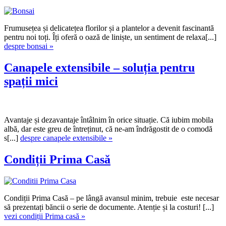
Frumusețea și delicatețea florilor și a plantelor a devenit fascinantă
pentru noi toți. Îți oferă o oază de liniște, un sentiment de relaxa[...]
despre bonsai »
Canapele extensibile – soluția pentru
spații mici
Avantaje și dezavantaje întâlnim în orice situație. Că iubim mobila
albă, dar este greu de întreținut, că ne-am îndrăgostit de o comodă
s[...]
despre canapele extensibile »
Condiții Prima Casă
Condiții Prima Casă – pe lângă avansul minim, trebuie este necesar
să prezentați băncii o serie de documente. Atenție și la costuri! [...]
vezi condiții Prima casă »