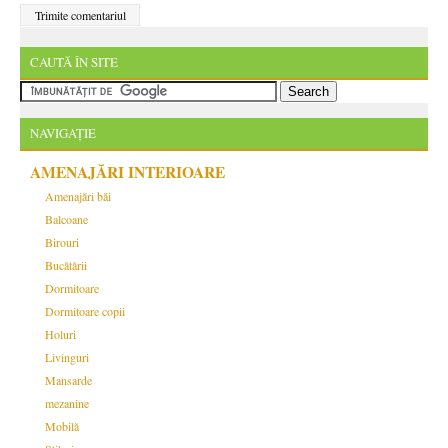
CAUTĂ ÎN SITE
NAVIGAȚIE
AMENAJĂRI INTERIOARE
Amenajări băi
Balcoane
Birouri
Bucătării
Dormitoare
Dormitoare copii
Holuri
Livinguri
Mansarde
mezanine
Mobilă