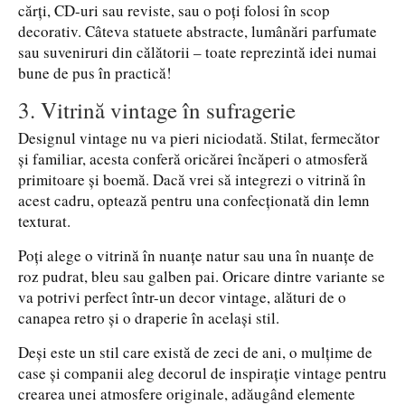
cărți, CD-uri sau reviste, sau o poți folosi în scop
decorativ. Câteva statuete abstracte, lumânări parfumate
sau suveniruri din călătorii – toate reprezintă idei numai
bune de pus în practică!
3. Vitrină vintage în sufragerie
Designul vintage nu va pieri niciodată. Stilat, fermecător
și familiar, acesta conferă oricărei încăperi o atmosferă
primitoare și boemă. Dacă vrei să integrezi o vitrină în
acest cadru, optează pentru una confecționată din lemn
texturat.
Poți alege o vitrină în nuanțe natur sau una în nuanțe de
roz pudrat, bleu sau galben pai. Oricare dintre variante se
va potrivi perfect într-un decor vintage, alături de o
canapea retro și o draperie în același stil.
Deși este un stil care există de zeci de ani, o mulțime de
case și companii aleg decorul de inspirație vintage pentru
crearea unei atmosfere originale, adăugând elemente