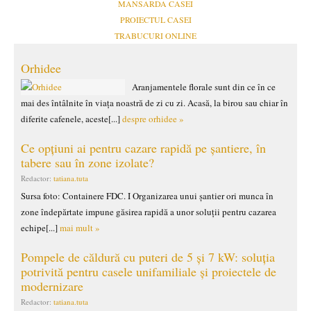
MANSARDA CASEI
PROIECTUL CASEI
TRABUCURI ONLINE
Orhidee
Aranjamentele florale sunt din ce în ce
mai des întâlnite în viața noastră de zi cu zi. Acasă, la birou sau chiar în
diferite cafenele, aceste[...]
despre orhidee »
Ce opțiuni ai pentru cazare rapidă pe șantiere, în
tabere sau în zone izolate?
Redactor:
tatiana.tuta
Sursa foto: Containere FDC. I Organizarea unui șantier ori munca în
zone îndepărtate impune găsirea rapidă a unor soluții pentru cazarea
echipe[...]
mai mult »
Pompele de căldură cu puteri de 5 și 7 kW: soluția
potrivită pentru casele unifamiliale și proiectele de
modernizare
Redactor:
tatiana.tuta