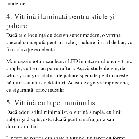
moderne.
4. Vitrină iluminată pentru sticle și
pahare
Dacă ai o locuință cu design super modern, o vitrină
special concepută pentru sticle și pahare, în stil de bar, va
fi o achiziție excelentă.
Montează spoturi sau benzi LED în interiorul unei vitrine
simple, cu trei sau patru rafturi. Așază sticle de vin, de
whisky sau gin, alături de pahare speciale pentru aceste
băuturi sau alte cocktailuri. Acest design va impresiona,
cu siguranță, orice musafir!
5. Vitrină cu tapet minimalist
Dacă adori stilul minimalist, o vitrină simplă, cu linii
subțiri și drepte, este ideală pentru sufrageria sau
dormitorul tău.
Lipește pe partea din spate a vitrinei un tapet cu forme