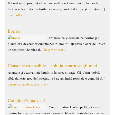
Tot mai mulți proprietari de case analizează atent modul în care își
încălzesc locuința. Facturile la energie, confortul zilnic și dorința d[...]
mai mult »
Bonsai
Frumusețea și delicatețea florilor și a
plantelor a devenit fascinantă pentru noi toți. Îți oferă o oază de liniște,
un sentiment de relaxa[...]
despre bonsai »
Canapele extensibile – soluția pentru spații mici
Avantaje și dezavantaje întâlnim în orice situație. Că iubim mobila
albă, dar este greu de întreținut, că ne-am îndrăgostit de o comodă s[...]
despre canapele extensibile »
Condiții Prima Casă
Condiții Prima Casă – pe lângă avansul
minim, trebuie este necesar să prezentați băncii o serie de documente.