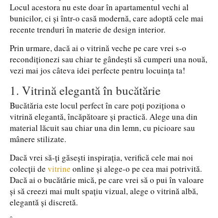
Locul acestora nu este doar în apartamentul vechi al
bunicilor, ci și într-o casă modernă, care adoptă cele mai
recente trenduri în materie de design interior.
Prin urmare, dacă ai o vitrină veche pe care vrei s-o
recondiționezi sau chiar te gândești să cumperi una nouă,
vezi mai jos câteva idei perfecte pentru locuința ta!
1. Vitrină elegantă în bucătărie
Bucătăria este locul perfect în care poți poziționa o
vitrină elegantă, încăpătoare și practică. Alege una din
material lăcuit sau chiar una din lemn, cu picioare sau
mânere stilizate.
Dacă vrei să-ți găsești inspirația, verifică cele mai noi
colecții de
vitrine
online și alege-o pe cea mai potrivită.
Dacă ai o bucătărie mică, pe care vrei să o pui în valoare
și să creezi mai mult spațiu vizual, alege o vitrină albă,
elegantă și discretă.