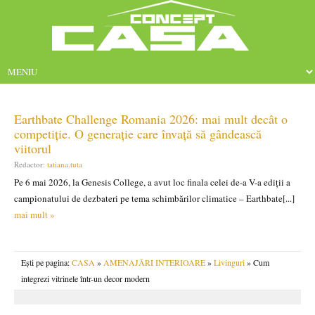
Earthbate Challenge Romania 2026: mai mult decât o
competiție. O generație care învață să gândească
viitorul
Redactor:
tatiana.tuta
Pe 6 mai 2026, la Genesis College, a avut loc finala celei de-a V-a ediții a
campionatului de dezbateri pe tema schimbărilor climatice – Earthbate[...]
mai mult »
Ești pe pagina:
CASA
»
AMENAJĂRI INTERIOARE
»
Livinguri
» Cum
integrezi vitrinele într-un decor modern