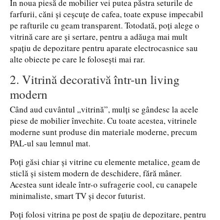
În noua piesă de mobilier vei putea păstra seturile de
farfurii, căni și ceșcuțe de cafea, toate expuse impecabil
pe rafturile cu geam transparent. Totodată, poți alege o
vitrină care are și sertare, pentru a adăuga mai mult
spațiu de depozitare pentru aparate electrocasnice sau
alte obiecte pe care le folosești mai rar.
2. Vitrină decorativă într-un living
modern
Când aud cuvântul „vitrină”, mulți se gândesc la acele
piese de mobilier învechite. Cu toate acestea, vitrinele
moderne sunt produse din materiale moderne, precum
PAL-ul sau lemnul mat.
Poți găsi chiar și vitrine cu elemente metalice, geam de
sticlă și sistem modern de deschidere, fără mâner.
Acestea sunt ideale într-o sufragerie cool, cu canapele
minimaliste, smart TV și decor futurist.
Poți folosi vitrina pe post de spațiu de depozitare, pentru