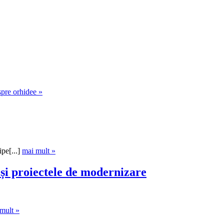
spre orhidee »
pe[...]
mai mult »
 și proiectele de modernizare
mult »