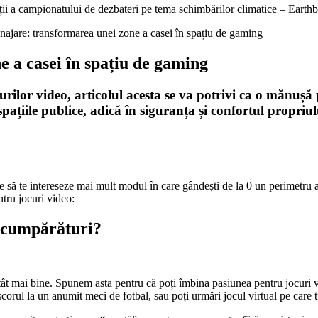
ții a campionatului de dezbateri pe tema schimbărilor climatice – Earthb
najare: transformarea unei zone a casei în spațiu de gaming
 a casei în spațiu de gaming
rilor video, articolul acesta se va potrivi ca o mănușă 
 spațiile publice, adică în siguranța și confortul propriu
să te intereseze mai mult modul în care gândești de la 0 un perimetru al ca
tru jocuri video:
e cumpărături?
tât mai bine. Spunem asta pentru că poți îmbina pasiunea pentru jocuri vi
scorul la un anumit meci de fotbal, sau poți urmări jocul virtual pe care 