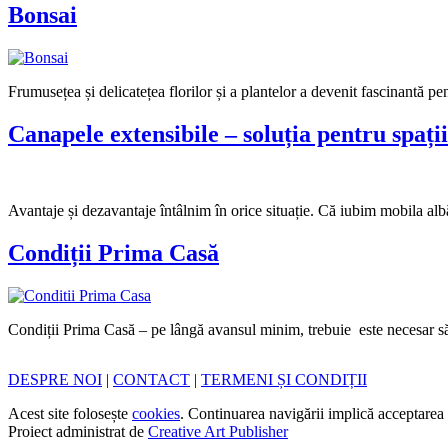
Bonsai
Frumusețea și delicatețea florilor și a plantelor a devenit fascinantă pen
Canapele extensibile – soluția pentru spați
Avantaje și dezavantaje întâlnim în orice situație. Că iubim mobila alb
Condiții Prima Casă
Condiții Prima Casă – pe lângă avansul minim, trebuie este necesar să p
DESPRE NOI
|
CONTACT
|
TERMENI ȘI CONDIȚII
Acest site folosește
cookies
. Continuarea navigării implică acceptarea 
Proiect administrat de
Creative Art Publisher