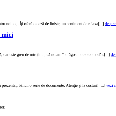
tru noi toți. Îți oferă o oază de liniște, un sentiment de relaxa[...]
despre
i mici
ă, dar este greu de întreținut, că ne-am îndrăgostit de o comodă s[...]
des
rezentați băncii o serie de documente. Atenție și la costuri! [...]
vezi c
lor.