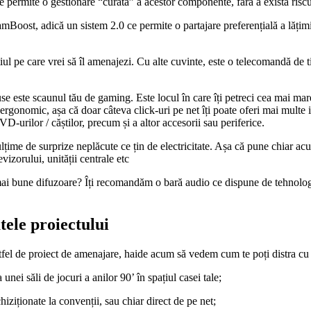
ate permite o gestionare “curată” a acestor componente, fără a exista risc
mBoost, adică un sistem 2.0 ce permite o partajare preferențială a lățimii
țiul pe care vrei să îl amenajezi. Cu alte cuvinte, este o telecomandă de 
se este scaunul tău de gaming. Este locul în care îți petreci cea mai mar
ergonomic, așa că doar câteva click-uri pe net îți poate oferi mai multe 
VD-urilor / căștilor, precum și a altor accesorii sau periferice.
țime de surprize neplăcute ce țin de electricitate. Așa că pune chiar acum 
vizorului, unității centrale etc
mai bune difuzoare? Îți recomandăm o bară audio ce dispune de tehnologie
ele proiectului
tfel de proiect de amenajare, haide acum să vedem cum te poți distra cu
unei săli de jocuri a anilor 90’ în spațiul casei tale;
hiziționate la convenții, sau chiar direct de pe net;