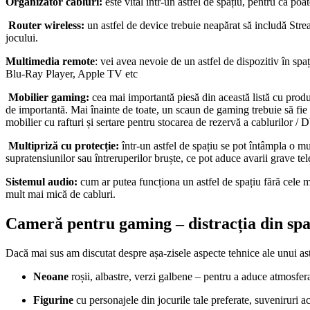
Organizator cabluri:
este vital într-un astfel de spațiu, pentru că po
Router wireless:
un astfel de device trebuie neapărat să includă Strea
jocului.
Multimedia remote
: vei avea nevoie de un astfel de dispozitiv în spa
Blu-Ray Player, Apple TV etc
Mobilier gaming:
cea mai importantă piesă din această listă cu produ
de importantă. Mai înainte de toate, un scaun de gaming trebuie să fie 
mobilier cu rafturi și sertare pentru stocarea de rezervă a cablurilor / D
Multipriză cu protecție:
într-un astfel de spațiu se pot întâmpla o mul
supratensiunilor sau întreruperilor bruște, ce pot aduce avarii grave tele
Sistemul audio:
cum ar putea funcționa un astfel de spațiu fără cele 
mult mai mică de cabluri.
Cameră pentru gaming – distracția din spat
Dacă mai sus am discutat despre așa-zisele aspecte tehnice ale unui as
Neoane
roșii, albastre, verzi galbene – pentru a aduce atmosfera 
Figurine
cu personajele din jocurile tale preferate, suveniruri ac