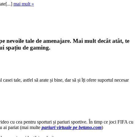
ate[...]
mai mult »
pe nevoile tale de amenajare. Mai mult decât atât, te
lui spațiu de gaming.
sei tale, astfel să arate și bine, dar să și îți ofere suportul necesar
deo cu cea pentru sporturi și pariuri sportive. În timp ce joci FIFA cu
tu ai pariat (mai multe
pariuri virtuale pe betano.com
)