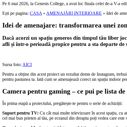
Pe 6 mai 2026, la Genesis College, a avut loc finala celei de-a V-a edi
Ești pe pagina:
CASA
»
AMENAJĂRI INTERIOARE
» Idei de ame
Idei de amenajare: transformarea unei zone
Dacă acorzi un spațiu generos din timpul tău liber jocu
afli și într-o perioadă propice pentru a sta departe de
Sursa foto:
AICI
Pentru a obține din acest proiect un rezultat demn de Instagram, trebuie 
pentru pasiunea ta. Iată cum se amenajează corect un spațiu indoor pen
Camera pentru gaming – ce pui pe lista d
În prima etapă a proiectului, pregătește-te pentru o serie de achiziții:
Suport pentru TV:
Cu cât mai multe televizoare în acest spațiu, cu a
cel mai bun prieten al tău, pe ecranul din dreapta poți vedea care este 