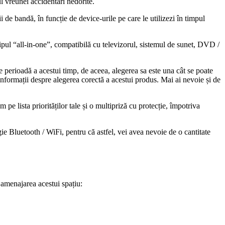
ul vreunei accidentări nedorite.
 de bandă, în funcție de device-urile pe care le utilizezi în timpul
tipul “all-in-one”, compatibilă cu televizorul, sistemul de sunet, DVD /
e perioadă a acestui timp, de aceea, alegerea sa este una cât se poate
informații despre alegerea corectă a acestui produs. Mai ai nevoie și de
pe lista priorităților tale și o multipriză cu protecție, împotriva
 Bluetooth / WiFi, pentru că astfel, vei avea nevoie de o cantitate
 amenajarea acestui spațiu: