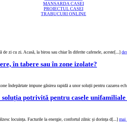
MANSARDA CASEI
PROIECTUL CASEI
TRABUCURI ONLINE
 de zi cu zi. Acasă, la birou sau chiar în diferite cafenele, aceste[...]
de
ere, în tabere sau în zone izolate?
one îndepărtate impune găsirea rapidă a unor soluții pentru cazarea echi
soluția potrivită pentru casele unifamiliale
zesc locuința. Facturile la energie, confortul zilnic și dorința d[...]
mai 