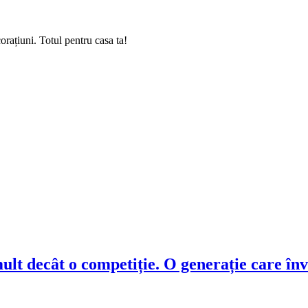
rațiuni. Totul pentru casa ta!
t decât o competiție. O generație care înva