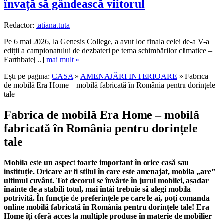
învață să gândească viitorul
Redactor:
tatiana.tuta
Pe 6 mai 2026, la Genesis College, a avut loc finala celei de-a V-a
ediții a campionatului de dezbateri pe tema schimbărilor climatice –
Earthbate[...]
mai mult »
Ești pe pagina:
CASA
»
AMENAJĂRI INTERIOARE
» Fabrica
de mobilă Era Home – mobilă fabricată în România pentru dorințele
tale
Fabrica de mobilă Era Home – mobilă
fabricată în România pentru dorințele
tale
Mobila este un aspect foarte important în orice casă sau
instituție. Oricare ar fi stilul în care este amenajat, mobila „are”
ultimul cuvânt. Tot decorul se învârte în jurul mobilei, așadar
înainte de a stabili totul, mai întâi trebuie să alegi mobila
potrivită. În funcție de preferințele pe care le ai, poți comanda
online mobilă fabricată în România pentru dorințele tale! Era
Home îți oferă acces la multiple produse în materie de mobilier