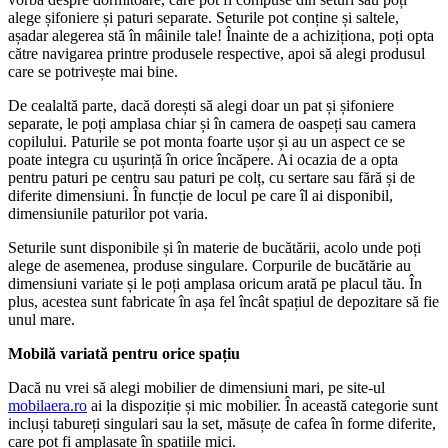
alege șifoniere și paturi separate. Seturile pot conține și saltele,
așadar alegerea stă în mâinile tale! Înainte de a achiziționa, poți opta
către navigarea printre produsele respective, apoi să alegi produsul
care se potrivește mai bine.
De cealaltă parte, dacă dorești să alegi doar un pat și șifoniere
separate, le poți amplasa chiar și în camera de oaspeți sau camera
copilului. Paturile se pot monta foarte ușor și au un aspect ce se
poate integra cu ușurință în orice încăpere. Ai ocazia de a opta
pentru paturi pe centru sau paturi pe colț, cu sertare sau fără și de
diferite dimensiuni. În funcție de locul pe care îl ai disponibil,
dimensiunile paturilor pot varia.
Seturile sunt disponibile și în materie de bucătării, acolo unde poți
alege de asemenea, produse singulare. Corpurile de bucătărie au
dimensiuni variate și le poți amplasa oricum arată pe placul tău. În
plus, acestea sunt fabricate în așa fel încât spațiul de depozitare să fie
unul mare.
Mobilă variată pentru orice spațiu
Dacă nu vrei să alegi mobilier de dimensiuni mari, pe site-ul
mobilaera.ro
ai la dispoziție și mic mobilier. În această categorie sunt
incluși tabureți singulari sau la set, măsuțe de cafea în forme diferite,
care pot fi amplasate în spațiile mici.