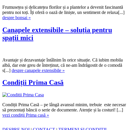
Frumusețea și delicatețea florilor și a plantelor a devenit fascinantă
pentru noi toți. Îți oferă o oază de liniște, un sentiment de relaxa[...]
despre bonsai »
Canapele extensibile – soluția pentru
spații mici
Avantaje și dezavantaje întâlnim în orice situație. Că iubim mobila
albă, dar este greu de întreținut, că ne-am îndrăgostit de o comodă
s[...]
despre canapele extensibile »
Condiții Prima Casă
Condiții Prima Casă – pe lângă avansul minim, trebuie este necesar
să prezentați băncii o serie de documente. Atenție și la costuri! [...]
vezi condiții Prima casă »
DESPRE NOI
|
CONTACT
|
TERMENI ȘI CONDIȚII