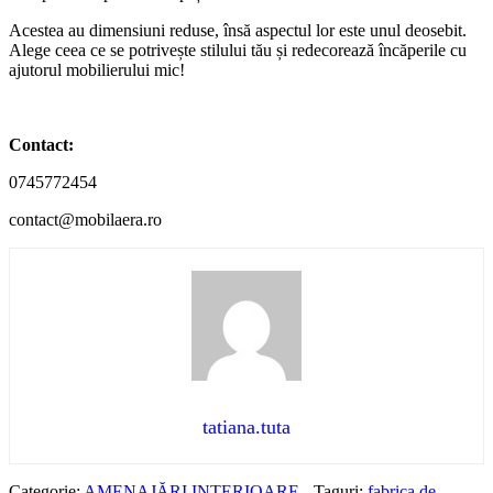
Acestea au dimensiuni reduse, însă aspectul lor este unul deosebit.
Alege ceea ce se potrivește stilului tău și redecorează încăperile cu
ajutorul mobilierului mic!
Contact:
0745772454
contact@mobilaera.ro
tatiana.tuta
Categorie:
AMENAJĂRI INTERIOARE
-
Taguri:
fabrica de