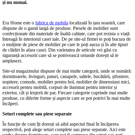
și nu numai.
Era Home este o
fabrica de mobila
localizată în țara noastră, care
dispune de o gamă largă de produse. Piesele de mobilier sunt
confecționate din materiale de înaltă calitate, care pot rezista o viață
întreagă în interiorul casei tale. De pe site-ul firmei te poți bucura de
o mulțime de piese de mobilier pe care le poți așeza și în alte tipuri
de clădiri în afara casei. Din varietatea de articole vei găsi cu
siguranță accesorii care să se potrivească oriunde dorești să le
amplasezi.
Site-ul magazinului dispune de mai multe categorii, unde se numără:
dormitoarele, livinguri, paturi, canapele, saltele, bucătării, șifoniere,
noptiere, comode, mobilier pentru hol, mobilier de dimensiuni mici,
accesorii pentru mobilă, corpuri de iluminat pentru interior și
exterior, cât și lenjerii de pat. Fiecare categorie cuprinde mai multe
produse, cu diferite forme și aspecte care se pot potrivi în mai multe
încăperi.
Seturi complete sau piese separate
În funcție de cum îți dorești să aibă aspectul final în încăperea
respectivă, poți alege seturi complete sau piese separate. Aici este
vorba despre dormitoare, care pot fi compuse din seturi sau poți