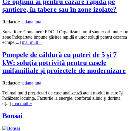
Ce opțiuni ai pentru cazare rapidă pe
șantiere, în tabere sau în zone izolate?
Redactor:
tatiana.tuta
Sursa foto: Containere FDC. I Organizarea unui șantier ori munca în
zone îndepărtate impune găsirea rapidă a unor soluții pentru cazarea
echipe[...]
mai mult »
Pompele de căldură cu puteri de 5 și 7
kW: soluția potrivită pentru casele
unifamiliale și proiectele de modernizare
Redactor:
tatiana.tuta
Tot mai mulți proprietari de case analizează atent modul în care își
încălzesc locuința. Facturile la energie, confortul zilnic și dorința
d[...]
mai mult »
Bonsai