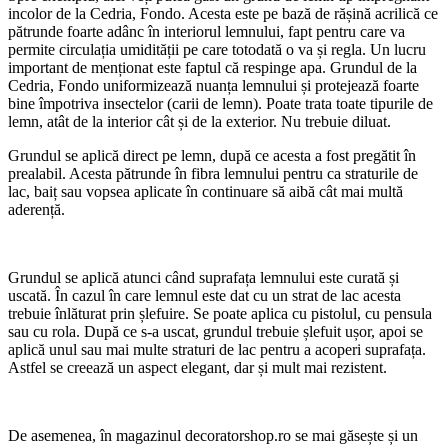
incolor de la Cedria, Fondo. Acesta este pe bază de rășină acrilică ce
pătrunde foarte adânc în interiorul lemnului, fapt pentru care va
permite circulația umidității pe care totodată o va și regla. Un lucru
important de menționat este faptul că respinge apa. Grundul de la
Cedria, Fondo uniformizează nuanța lemnului și protejează foarte
bine împotriva insectelor (carii de lemn). Poate trata toate tipurile de
lemn, atât de la interior cât și de la exterior. Nu trebuie diluat.
Grundul se aplică direct pe lemn, după ce acesta a fost pregătit în
prealabil. Acesta pătrunde în fibra lemnului pentru ca straturile de
lac, baiț sau vopsea aplicate în continuare să aibă cât mai multă
aderență.
Grundul se aplică atunci când suprafața lemnului este curată și
uscată. În cazul în care lemnul este dat cu un strat de lac acesta
trebuie înlăturat prin șlefuire. Se poate aplica cu pistolul, cu pensula
sau cu rola. După ce s-a uscat, grundul trebuie șlefuit ușor, apoi se
aplică unul sau mai multe straturi de lac pentru a acoperi suprafața.
Astfel se creează un aspect elegant, dar și mult mai rezistent.
De asemenea, în magazinul decoratorshop.ro se mai găsește și un