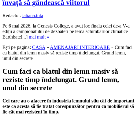
învață să gândească viitorul
Redactor:
tatiana.tuta
Pe 6 mai 2026, la Genesis College, a avut loc finala celei de-a V-a
ediții a campionatului de dezbateri pe tema schimbărilor climatice –
Earthbate[...]
mai mult »
Ești pe pagina:
CASA
»
AMENAJĂRI INTERIOARE
» Cum faci
ca blatul din lemn masiv să reziste timp îndelungat. Grund lemn,
unul din secrete
Cum faci ca blatul din lemn masiv să
reziste timp îndelungat. Grund lemn,
unul din secrete
Cei care au o afacere în industria lemnului știu cât de important
este ca acesta să fie tratat corespunzător pentru ca mobilierul să
fie cât mai rezistent în timp.