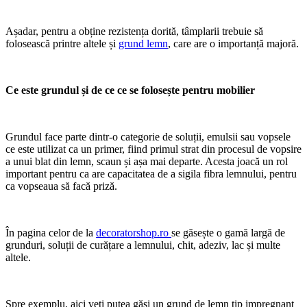
Așadar, pentru a obține rezistența dorită, tâmplarii trebuie să
folosească printre altele și
grund lemn
, care are o importanță majoră.
Ce este grundul și de ce ce se folosește pentru mobilier
Grundul face parte dintr-o categorie de soluții, emulsii sau vopsele
ce este utilizat ca un primer, fiind primul strat din procesul de vopsire
a unui blat din lemn, scaun și așa mai departe. Acesta joacă un rol
important pentru ca are capacitatea de a sigila fibra lemnului, pentru
ca vopseaua să facă priză.
În pagina celor de la
decoratorshop.ro
se găsește o gamă largă de
grunduri, soluții de curățare a lemnului, chit, adeziv, lac și multe
altele.
Spre exemplu, aici veți putea găsi un grund de lemn tip impregnant