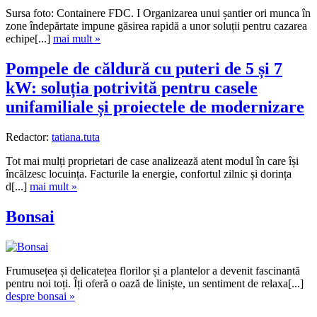
Sursa foto: Containere FDC. I Organizarea unui șantier ori munca în
zone îndepărtate impune găsirea rapidă a unor soluții pentru cazarea
echipe[...]
mai mult »
Pompele de căldură cu puteri de 5 și 7
kW: soluția potrivită pentru casele
unifamiliale și proiectele de modernizare
Redactor:
tatiana.tuta
Tot mai mulți proprietari de case analizează atent modul în care își
încălzesc locuința. Facturile la energie, confortul zilnic și dorința
d[...]
mai mult »
Bonsai
Frumusețea și delicatețea florilor și a plantelor a devenit fascinantă
pentru noi toți. Îți oferă o oază de liniște, un sentiment de relaxa[...]
despre bonsai »