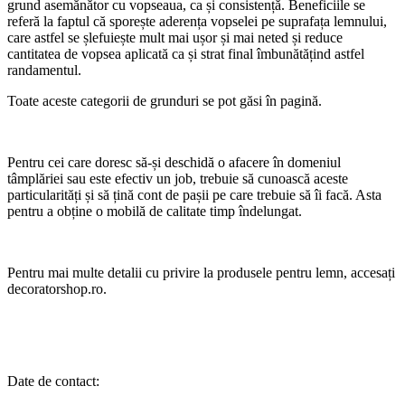
grund asemănător cu vopseaua, ca și consistență. Beneficiile se
referă la faptul că sporește aderența vopselei pe suprafața lemnului,
care astfel se șlefuiește mult mai ușor și mai neted și reduce
cantitatea de vopsea aplicată ca și strat final îmbunătățind astfel
randamentul.
Toate aceste categorii de grunduri se pot găsi în pagină.
Pentru cei care doresc să-și deschidă o afacere în domeniul
tâmplăriei sau este efectiv un job, trebuie să cunoască aceste
particularități și să țină cont de pașii pe care trebuie să îi facă. Asta
pentru a obține o mobilă de calitate timp îndelungat.
Pentru mai multe detalii cu privire la produsele pentru lemn, accesați
decoratorshop.ro.
Date de contact: