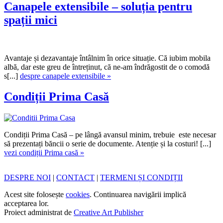
Canapele extensibile – soluția pentru
spații mici
Avantaje și dezavantaje întâlnim în orice situație. Că iubim mobila
albă, dar este greu de întreținut, că ne-am îndrăgostit de o comodă
s[...]
despre canapele extensibile »
Condiții Prima Casă
Condiții Prima Casă – pe lângă avansul minim, trebuie este necesar
să prezentați băncii o serie de documente. Atenție și la costuri! [...]
vezi condiții Prima casă »
DESPRE NOI
|
CONTACT
|
TERMENI ȘI CONDIȚII
Acest site folosește
cookies
. Continuarea navigării implică
acceptarea lor.
Proiect administrat de
Creative Art Publisher