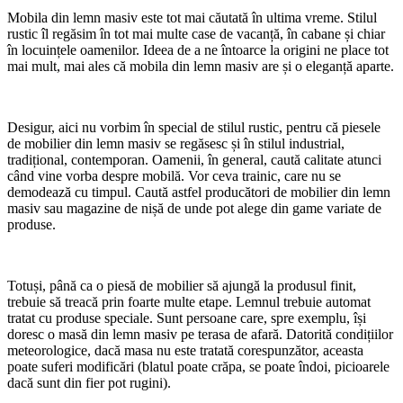
Mobila din lemn masiv este tot mai căutată în ultima vreme. Stilul
rustic îl regăsim în tot mai multe case de vacanță, în cabane și chiar
în locuințele oamenilor. Ideea de a ne întoarce la origini ne place tot
mai mult, mai ales că mobila din lemn masiv are și o eleganță aparte.
Desigur, aici nu vorbim în special de stilul rustic, pentru că piesele
de mobilier din lemn masiv se regăsesc și în stilul industrial,
tradițional, contemporan. Oamenii, în general, caută calitate atunci
când vine vorba despre mobilă. Vor ceva trainic, care nu se
demodează cu timpul. Caută astfel producători de mobilier din lemn
masiv sau magazine de nișă de unde pot alege din game variate de
produse.
Totuși, până ca o piesă de mobilier să ajungă la produsul finit,
trebuie să treacă prin foarte multe etape. Lemnul trebuie automat
tratat cu produse speciale. Sunt persoane care, spre exemplu, își
doresc o masă din lemn masiv pe terasa de afară. Datorită condițiilor
meteorologice, dacă masa nu este tratată corespunzător, aceasta
poate suferi modificări (blatul poate crăpa, se poate îndoi, picioarele
dacă sunt din fier pot rugini).