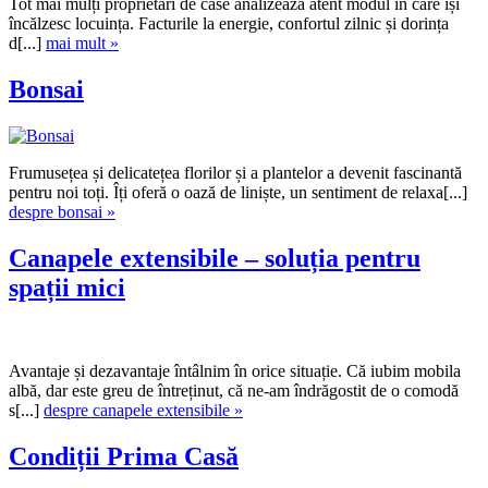
Tot mai mulți proprietari de case analizează atent modul în care își
încălzesc locuința. Facturile la energie, confortul zilnic și dorința
d[...]
mai mult »
Bonsai
Frumusețea și delicatețea florilor și a plantelor a devenit fascinantă
pentru noi toți. Îți oferă o oază de liniște, un sentiment de relaxa[...]
despre bonsai »
Canapele extensibile – soluția pentru
spații mici
Avantaje și dezavantaje întâlnim în orice situație. Că iubim mobila
albă, dar este greu de întreținut, că ne-am îndrăgostit de o comodă
s[...]
despre canapele extensibile »
Condiții Prima Casă