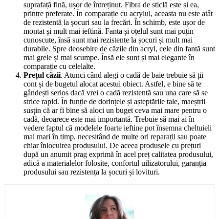
suprafață fină, ușor de întreținut. Fibra de sticlă este și ea,
printre preferate. În comparație cu acrylul, aceasta nu este atât
de rezistentă la șocuri sau la frecări. În schimb, este ușor de
montat și mult mai ieftină. Fanta și oțelul sunt mai puțin
cunoscute, însă sunt mai rezistente la șocuri și mult mai
durabile. Spre deosebire de căzile din acryl, cele din fantă sunt
mai grele și mai scumpe. Însă ele sunt și mai elegante în
comparație cu celelalte.
Prețul căzii
. Atunci când alegi o cadă de baie trebuie să ții
cont și de bugetul alocat acestui obiect. Astfel, e bine să te
gândești serios dacă vrei o cadă rezistentă sau una care să se
strice rapid. În funție de dorințele și așteptările tale, maeștrii
susțin că ar fi bine să aloci un buget ceva mai mare pentru o
cadă, deoarece este mai importantă. Trebuie să mai ai în
vedere faptul că modelele foarte ieftine pot însemna cheltuieli
mai mari în timp, necesitând de multe ori reparații sau poate
chiar înlocuirea produsului. De aceea produsele cu prețuri
după un anumit prag exprimă în acel preț calitatea produsului,
adică a materialelor folosite, confortul uilizatorului, garanția
produsului sau rezistența la șocuri și lovituri.