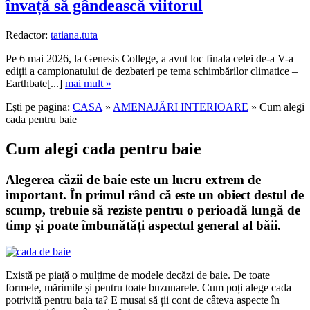
învață să gândească viitorul
Redactor:
tatiana.tuta
Pe 6 mai 2026, la Genesis College, a avut loc finala celei de-a V-a
ediții a campionatului de dezbateri pe tema schimbărilor climatice –
Earthbate[...]
mai mult »
Ești pe pagina:
CASA
»
AMENAJĂRI INTERIOARE
» Cum alegi
cada pentru baie
Cum alegi cada pentru baie
Alegerea căzii de baie este un lucru extrem de
important. În primul rând că este un obiect destul de
scump, trebuie să reziste pentru o perioadă lungă de
timp și poate îmbunătăți aspectul general al băii.
Există pe piață o mulțime de modele decăzi de baie. De toate
formele, mărimile și pentru toate buzunarele. Cum poți alege cada
potrivită pentru baia ta? E musai să ții cont de câteva aspecte în