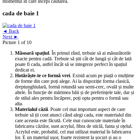
momentul în care începi căutarea.
cada de baie 1
◄ Back
Next ►
Picture 1 of 10
Măsoară spațiul
. În primul rând, trebuie să ai măsurătorile
exacte pentru cadă. Trebuie să știi cât de lungă și cât de lată
poate fi cada, astfel încât să se integreze perfect în spațiul
dedicat ei.
Hotărăște-te ce formă vrei
. Există acum pe piață o mulțime
de forme din care poți alege. Ai la dispoziție forma clasică,
dreptunghiulară, formă rotundă sau semi-cerc, ovală și multe
altele. În funcție de mărimea băii și de preferințele tale, dar și
de stilul ales pentru încăpere, poți opta pentru o formă sau
alta.
Materialul căzii
. Poate cel mai important aspect de care
trebuie să ții cont atunci când alegi cada, este materialul din
care aceasta este făcută. Cele mai cunoscute materiale în
fabricarea căzilor, sunt acrylul, fibra de sticlă, fanta și oțelul.
Acrylul este, probabil, cel mai utilizat material în fabricarea
lor. E un material ușor, foarte rezistent la șocuri și au o