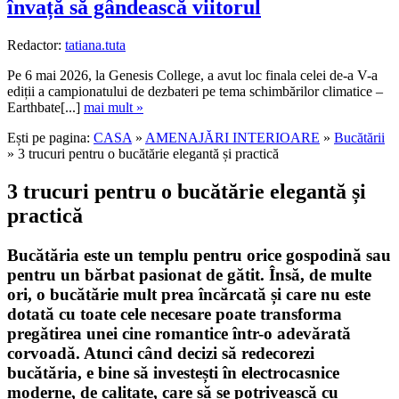
învață să gândească viitorul
Redactor:
tatiana.tuta
Pe 6 mai 2026, la Genesis College, a avut loc finala celei de-a V-a
ediții a campionatului de dezbateri pe tema schimbărilor climatice –
Earthbate[...]
mai mult »
Ești pe pagina:
CASA
»
AMENAJĂRI INTERIOARE
»
Bucătării
» 3 trucuri pentru o bucătărie elegantă și practică
3 trucuri pentru o bucătărie elegantă și
practică
Bucătăria este un templu pentru orice gospodină sau
pentru un bărbat pasionat de gătit. Însă, de multe
ori, o bucătărie mult prea încărcată și care nu este
dotată cu toate cele necesare poate transforma
pregătirea unei cine romantice într-o adevărată
corvoadă. Atunci când decizi să redecorezi
bucătăria, e bine să investești în electrocasnice
moderne, de calitate, care să se potrivească cu