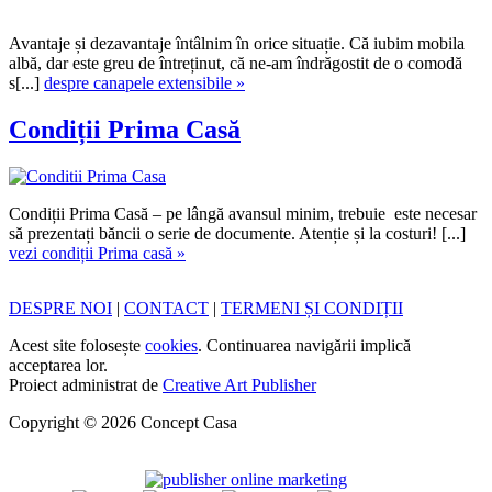
Avantaje și dezavantaje întâlnim în orice situație. Că iubim mobila
albă, dar este greu de întreținut, că ne-am îndrăgostit de o comodă
s[...]
despre canapele extensibile »
Condiții Prima Casă
Condiții Prima Casă – pe lângă avansul minim, trebuie este necesar
să prezentați băncii o serie de documente. Atenție și la costuri! [...]
vezi condiții Prima casă »
DESPRE NOI
|
CONTACT
|
TERMENI ȘI CONDIȚII
Acest site folosește
cookies
. Continuarea navigării implică
acceptarea lor.
Proiect administrat de
Creative Art Publisher
Copyright © 2026 Concept Casa