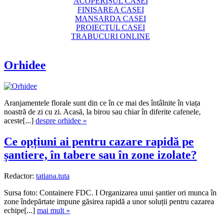
ACOPERIȘUL CASEI
FINISAREA CASEI
MANSARDA CASEI
PROIECTUL CASEI
TRABUCURI ONLINE
Orhidee
Aranjamentele florale sunt din ce în ce mai des întâlnite în viața
noastră de zi cu zi. Acasă, la birou sau chiar în diferite cafenele,
aceste[...]
despre orhidee »
Ce opțiuni ai pentru cazare rapidă pe
șantiere, în tabere sau în zone izolate?
Redactor:
tatiana.tuta
Sursa foto: Containere FDC. I Organizarea unui șantier ori munca în
zone îndepărtate impune găsirea rapidă a unor soluții pentru cazarea
echipe[...]
mai mult »