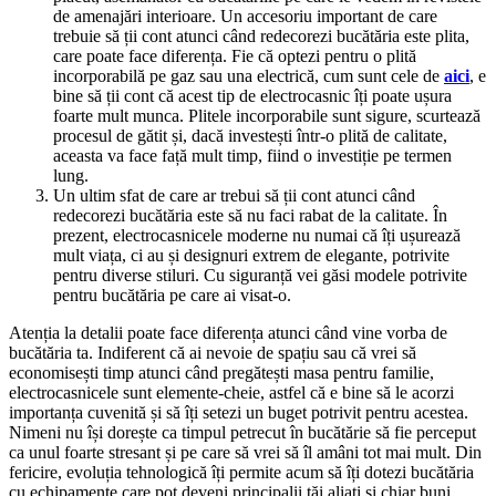
de amenajări interioare. Un accesoriu important de care
trebuie să ții cont atunci când redecorezi bucătăria este plita,
care poate face diferența. Fie că optezi pentru o plită
incorporabilă pe gaz sau una electrică, cum sunt cele de
aici
, e
bine să ții cont că acest tip de electrocasnic îți poate ușura
foarte mult munca. Plitele incorporabile sunt sigure, scurtează
procesul de gătit și, dacă investești într-o plită de calitate,
aceasta va face față mult timp, fiind o investiție pe termen
lung.
Un ultim sfat de care ar trebui să ții cont atunci când
redecorezi bucătăria este să nu faci rabat de la calitate. În
prezent, electrocasnicele moderne nu numai că îți ușurează
mult viața, ci au și designuri extrem de elegante, potrivite
pentru diverse stiluri. Cu siguranță vei găsi modele potrivite
pentru bucătăria pe care ai visat-o.
Atenția la detalii poate face diferența atunci când vine vorba de
bucătăria ta. Indiferent că ai nevoie de spațiu sau că vrei să
economisești timp atunci când pregătești masa pentru familie,
electrocasnicele sunt elemente-cheie, astfel că e bine să le acorzi
importanța cuvenită și să îți setezi un buget potrivit pentru acestea.
Nimeni nu își dorește ca timpul petrecut în bucătărie să fie perceput
ca unul foarte stresant și pe care să vrei să îl amâni tot mai mult. Din
fericire, evoluția tehnologică îți permite acum să îți dotezi bucătăria
cu echipamente care pot deveni principalii tăi aliați și chiar buni