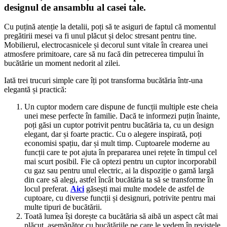
designul de ansamblu al casei tale.
Cu puțină atenție la detalii, poți să te asiguri de faptul că momentul
pregătirii mesei va fi unul plăcut și deloc stresant pentru tine.
Mobilierul, electrocasnicele și decorul sunt vitale în crearea unei
atmosfere primitoare, care să nu facă din petrecerea timpului în
bucătărie un moment nedorit al zilei.
Iată trei trucuri simple care îți pot transforma bucătăria într-una
elegantă și practică:
Un cuptor modern care dispune de funcții multiple este cheia
unei mese perfecte în familie. Dacă te informezi puțin înainte,
poți găsi un cuptor potrivit pentru bucătăria ta, cu un design
elegant, dar și foarte practic. Cu o alegere inspirată, poți
economisi spațiu, dar și mult timp. Cuptoarele moderne au
funcții care te pot ajuta în prepararea unei rețete în timpul cel
mai scurt posibil. Fie că optezi pentru un cuptor incorporabil
cu gaz sau pentru unul electric, ai la dispoziție o gamă largă
din care să alegi, astfel încât bucătăria ta să se transforme în
locul preferat.
Aici
găsești mai multe modele de astfel de
cuptoare, cu diverse funcții și designuri, potrivite pentru mai
multe tipuri de bucătării.
Toată lumea își dorește ca bucătăria să aibă un aspect cât mai
plăcut, asemănător cu bucătăriile pe care le vedem în revistele