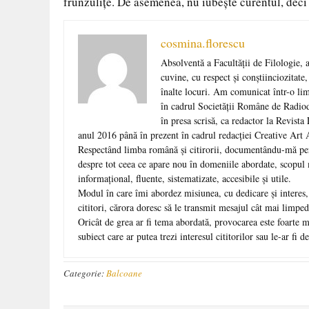
frunzuliţe. De asemenea, nu iubeşte curentul, deci 
cosmina.florescu
Absolventă a Facultăţii de Filologie, 
cuvine, cu respect şi conştiinciozitate
înalte locuri. Am comunicat într-o lim
în cadrul Societăţii Române de Radiod
în presa scrisă, ca redactor la Revista
anul 2016 până în prezent în cadrul redacţiei Creative Art 
Respectând limba română şi citirorii, documentându-mă pe
despre tot ceea ce apare nou în domeniile abordate, scopul 
informaţional, fluente, sistematizate, accesibile şi utile.
Modul în care îmi abordez misiunea, cu dedicare şi interes, 
cititori, cărora doresc să le transmit mesajul cât mai limpede
Oricât de grea ar fi tema abordată, provocarea este foarte ma
subiect care ar putea trezi interesul cititorilor sau le-ar fi de
Categorie:
Balcoane