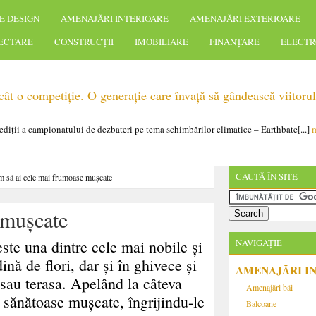
E DESIGN
AMENAJĂRI INTERIOARE
AMENAJĂRI EXTERIOARE
IECTARE
CONSTRUCȚII
IMOBILIARE
FINANȚARE
ELECTR
t o competiție. O generație care învață să gândească viitorul
 ediții a campionatului de dezbateri pe tema schimbărilor climatice – Earthbate[...]
m
CAUTĂ ÎN SITE
 să ai cele mai frumoase muşcate
 muşcate
este una dintre cele mai nobile şi
NAVIGAȚIE
ină de flori, dar şi în ghivece şi
AMENAJĂRI I
sau terasa. Apelând la câteva
Amenajări băi
i sănătoase muşcate, îngrijindu-le
Balcoane