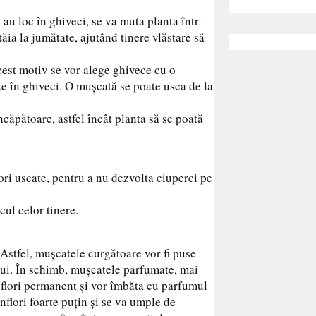
au loc în ghiveci, se va muta planta într-
tăia la jumătate, ajutând tinere vlăstare să
cest motiv se vor alege ghivece cu o
ze în ghiveci. O muşcată se poate usca de la
ncăpătoare, astfel încât planta să se poată
ori uscate, pentru a nu dezvolta ciuperci pe
cul celor tinere.
 Astfel, muşcatele curgătoare vor fi puse
elui. În schimb, muşcatele parfumate, mai
 înflori permanent şi vor îmbăta cu parfumul
flori foarte puţin şi se va umple de