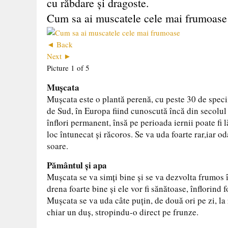
cu răbdare şi dragoste.
Cum sa ai muscatele cele mai frumoase
◄ Back
Next ►
Picture 1 of 5
Muşcata
Muşcata este o plantă perenă, cu peste 30 de specii 
de Sud, în Europa fiind cunoscută încă din secolul 
înflori permanent, însă pe perioada iernii poate fi 
loc întunecat şi răcoros. Se va uda foarte rar,iar od
soare.
Pământul şi apa
Muşcata se va simţi bine şi se va dezvolta frumos î
drena foarte bine şi ele vor fi sănătoase, înflorind f
Muşcata se va uda câte puţin, de două ori pe zi, la 
chiar un duş, stropindu-o direct pe frunze.