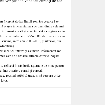
nu vor puse în vânt sau curenţi de aer.
am încercat să dau limbii române ceea ce i se
, să o aşez în ierarhia mea pe unul dintre cele mai
bă română curată şi corectă, atât ca regizor radio
ifuziune, între anii 1995-2008, dar mai cu seamă,
 Lacucina, între anii 2007-2013, şi ulterior, din
Advertising.
rmanent cu interes şi asumare, informându-mă
meu este de a redacta articole corecte, bogate
se reflectă în rândurile aşternute de mine pentru
, într-o scriere curată şi corectă.
re, reuşind astfel să tratez şi să parcurg orice
 folos.