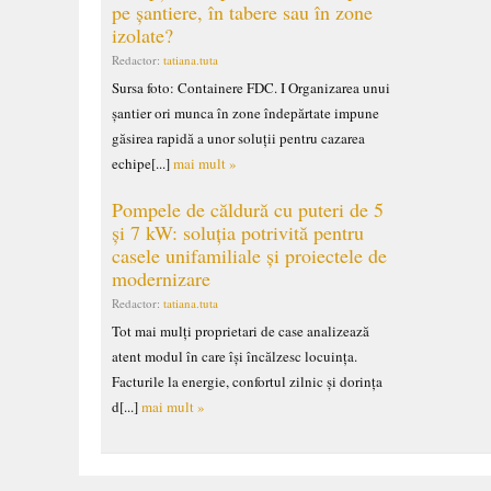
pe șantiere, în tabere sau în zone
izolate?
Redactor:
tatiana.tuta
Sursa foto: Containere FDC. I Organizarea unui
șantier ori munca în zone îndepărtate impune
găsirea rapidă a unor soluții pentru cazarea
echipe[...]
mai mult »
Pompele de căldură cu puteri de 5
și 7 kW: soluția potrivită pentru
casele unifamiliale și proiectele de
modernizare
Redactor:
tatiana.tuta
Tot mai mulți proprietari de case analizează
atent modul în care își încălzesc locuința.
Facturile la energie, confortul zilnic și dorința
d[...]
mai mult »