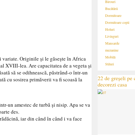
Birouri
Bucătării
Dormitoare
Dormitoare copii
Holuri
Livinguri
Mansarde
mezanine
Mobilă
variate. Originile şi le găseşte în Africa
Stiluri
al XVIII-lea. Are capacitatea de a vegeta şi
lăsată să se odihnească, păstrând-o într-un
22 de greșeli pe c
ată cu sosirea primăverii va fi scoasă la
decorezi casa
ntr-un amestec de turbă şi nisip. Apa se va
oarte des.
rădăcină, iar din când în când i va face