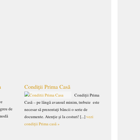
a
Condiții Prima Casă
Condiții Prima
ce
Casă – pe lângă avansul minim, trebuie este
 greu de
necesar să prezentați băncii o serie de
omodă
documente. Atenție și la costuri! [...]
vezi
condiții Prima casă »