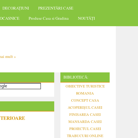
DECORAȚIUNI
PREZENTĂRI CASE
OCASNICE
Produse Casa si Gradina
NOUTĂȚI
ai mult »
BIBLIOTECĂ:
OBIECTIVE TURISTICE
ROMANIA
CONCEPT CASA
ACOPERIȘUL CASEI
FINISAREA CASEI
NTERIOARE
MANSARDA CASEI
PROIECTUL CASEI
TRABUCURI ONLINE