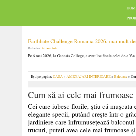
HOM
PRO
Earthbate Challenge Romania 2026: mai mult decâ
Redactor:
tatiana.tuta
Pe 6 mai 2026, la Genesis College, a avut loc finala celei de-a V-a
Ești pe pagina:
CASA
»
AMENAJĂRI INTERIOARE
»
Balcoane
» Cum
Cum să ai cele mai frumoase
Cei care iubesc florile, ştiu că muşcata 
elegante specii, putând creşte într-o grăd
jardiniere care înfrumuseţează balconul 
trucuri, puteţi avea cele mai frumoase ş