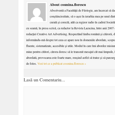
About cosmina.florescu
Absolventă a Facultăţii de Filologie, am încercat să da
conştiinciozitate, să o aşez în ierarhia mea pe unul di
curată şi corectă, atât ca regizor radio în cadrul Soci
cu seamă, în presa scrisă, ca redactor la Revista Lacucina, între anii 2007-
redacţiei Creative Art Advertising. Respectând limba română şi citirorii
informându-mă despre tot ceea ce apare nou în domeniile abordate, scopul 
fluente, sistematizate, accesibile şi utile. Modul în care îmi abordez misiun
mine pentru cititori, cărora doresc să le transmit mesajul cât mai limpede, î
abordată, provocarea este foarte mare, reuşind astfel să tratez şi să parcurg o
de folos.
Vezi tot ce a publicat
cosmina.florescu
»
Lasă un Comentariu...