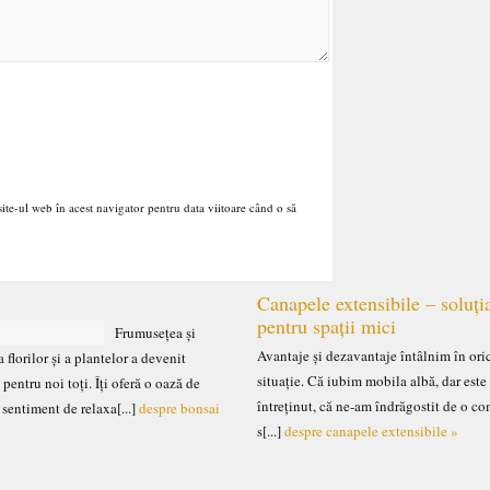
ite-ul web în acest navigator pentru data viitoare când o să
Canapele extensibile – soluți
pentru spații mici
Frumusețea și
Avantaje și dezavantaje întâlnim în ori
 florilor și a plantelor a devenit
situație. Că iubim mobila albă, dar este
 pentru noi toți. Îți oferă o oază de
întreținut, că ne-am îndrăgostit de o c
n sentiment de relaxa[...]
despre bonsai
s[...]
despre canapele extensibile »