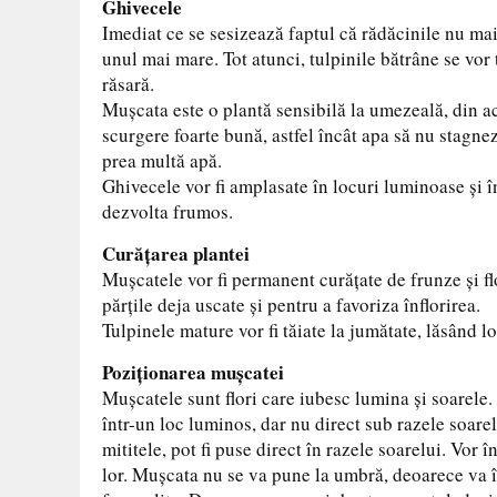
Ghivecele
Imediat ce se sesizează faptul că rădăcinile nu mai 
unul mai mare. Tot atunci, tulpinile bătrâne se vor 
răsară.
Muşcata este o plantă sensibilă la umezeală, din a
scurgere foarte bună, astfel încât apa să nu stagne
prea multă apă.
Ghivecele vor fi amplasate în locuri luminoase şi î
dezvolta frumos.
Curăţarea plantei
Muşcatele vor fi permanent curăţate de frunze şi fl
părţile deja uscate şi pentru a favoriza înflorirea.
Tulpinele mature vor fi tăiate la jumătate, lăsând lo
Poziţionarea muşcatei
Muşcatele sunt flori care iubesc lumina şi soarele.
într-un loc luminos, dar nu direct sub razele soar
mititele, pot fi puse direct în razele soarelui. Vor
lor. Muşcata nu se va pune la umbră, deoarece va în