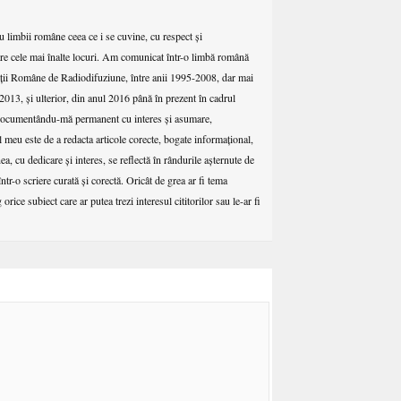
u limbii române ceea ce i se cuvine, cu respect şi
ntre cele mai înalte locuri. Am comunicat într-o limbă română
etăţii Române de Radiodifuziune, între anii 1995-2008, dar mai
2013, şi ulterior, din anul 2016 până în prezent în cadrul
, documentându-mă permanent cu interes şi asumare,
meu este de a redacta articole corecte, bogate informaţional,
ea, cu dedicare şi interes, se reflectă în rândurile aşternute de
ntr-o scriere curată şi corectă. Oricât de grea ar fi tema
rice subiect care ar putea trezi interesul cititorilor sau le-ar fi