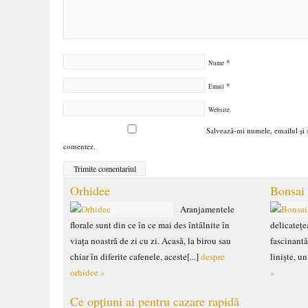
*
Nume
*
Email
Website
Salvează-mi numele, emailul și s
comentez.
Orhidee
Bonsai
Aranjamentele
florale sunt din ce în ce mai des întâlnite în
delicatețea
viața noastră de zi cu zi. Acasă, la birou sau
fascinantă
chiar în diferite cafenele, aceste[...]
despre
liniște, u
orhidee »
»
Ce opțiuni ai pentru cazare rapidă