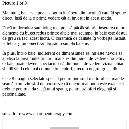
Picture 1 of 8
Mai mult, baia este poate singura încăpere din locuință care îți spune
direct, însă de la o primă vedere cât ai investit în acest spațiu.
Dacă în dormitor sau living mai poți să păcălești prin inserarea unor
elemente cu buget redus printre altele mai scumpe, în baie este destul
de greu să faci acest lucru. O ceramică de calitate îți vorbește instant,
la fel ca și un obiect sanitar sau o simplă baterie.
În plus, într-o baie, indiferent de dimensiunea sa, nu este nevoie să
apelezi la prea multe trucuri, mai ales din punct de vedere cromatic.
O baie poate deveni spectaculoasă din punct de vedere vizual chiar
și utilizând cele mai comune trei culori, precum negru, gri și alb.
Cele 8 imagini selectate special pentru tine sunt martorul cel mai de
seamă, care vin să-ți demonstreze că uneori mai puțin este exact cât
trebuie pentru a da viață unui spațiu, pentru a-i oferi eleganță și
personalitate.
sursa foto: www.apartmenttherapy.com