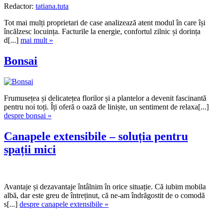
Redactor:
tatiana.tuta
Tot mai mulți proprietari de case analizează atent modul în care își
încălzesc locuința. Facturile la energie, confortul zilnic și dorința
d[...]
mai mult »
Bonsai
Frumusețea și delicatețea florilor și a plantelor a devenit fascinantă
pentru noi toți. Îți oferă o oază de liniște, un sentiment de relaxa[...]
despre bonsai »
Canapele extensibile – soluția pentru
spații mici
Avantaje și dezavantaje întâlnim în orice situație. Că iubim mobila
albă, dar este greu de întreținut, că ne-am îndrăgostit de o comodă
s[...]
despre canapele extensibile »