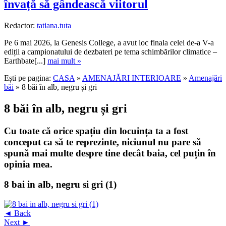
învață să gândească viitorul
Redactor:
tatiana.tuta
Pe 6 mai 2026, la Genesis College, a avut loc finala celei de-a V-a
ediții a campionatului de dezbateri pe tema schimbărilor climatice –
Earthbate[...]
mai mult »
Ești pe pagina:
CASA
»
AMENAJĂRI INTERIOARE
»
Amenajări
băi
» 8 băi în alb, negru și gri
8 băi în alb, negru și gri
Cu toate că orice spațiu din locuința ta a fost
conceput ca să te reprezinte, niciunul nu pare să
spună mai multe despre tine decât baia, cel puțin în
opinia mea.
8 bai in alb, negru si gri (1)
◄ Back
Next ►