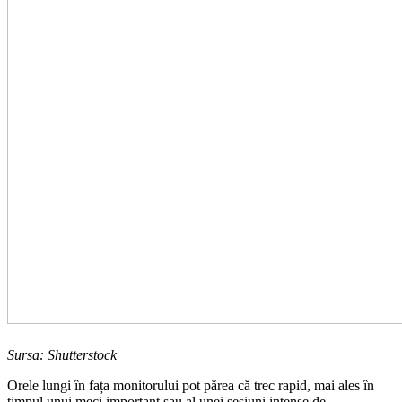
Sursa: Shutterstock
Orele lungi în fața monitorului pot părea că trec rapid, mai ales în
timpul unui meci important sau al unei sesiuni intense de