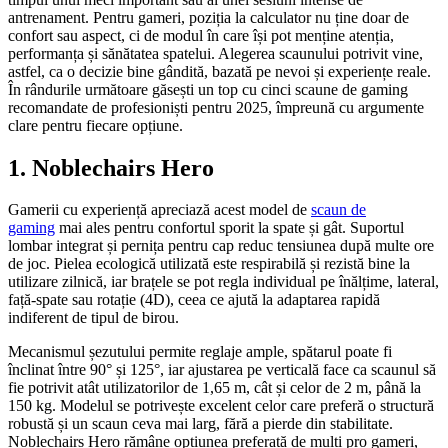
antrenament. Pentru gameri, poziția la calculator nu ține doar de
confort sau aspect, ci de modul în care își pot menține atenția,
performanța și sănătatea spatelui. Alegerea scaunului potrivit vine,
astfel, ca o decizie bine gândită, bazată pe nevoi și experiențe reale.
În rândurile următoare găsești un top cu cinci scaune de gaming
recomandate de profesioniști pentru 2025, împreună cu argumente
clare pentru fiecare opțiune.
1. Noblechairs Hero
Gamerii cu experiență apreciază acest model de
scaun de
gaming
mai ales pentru confortul sporit la spate și gât. Suportul
lombar integrat și pernița pentru cap reduc tensiunea după multe ore
de joc. Pielea ecologică utilizată este respirabilă și rezistă bine la
utilizare zilnică, iar brațele se pot regla individual pe înălțime, lateral,
față-spate sau rotație (4D), ceea ce ajută la adaptarea rapidă
indiferent de tipul de birou.
Mecanismul șezutului permite reglaje ample, spătarul poate fi
înclinat între 90° și 125°, iar ajustarea pe verticală face ca scaunul să
fie potrivit atât utilizatorilor de 1,65 m, cât și celor de 2 m, până la
150 kg. Modelul se potrivește excelent celor care preferă o structură
robustă și un scaun ceva mai larg, fără a pierde din stabilitate.
Noblechairs Hero rămâne opțiunea preferată de mulți pro gameri,