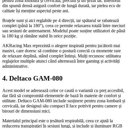
pentru zona lombară și cervicală, precum și un șezut lat. Interiorul
din spumă densă asigură confort de lungă durată, iar pielea eco de
calitate își menține aspectul peste ani.
Brațele sunt și aici reglabile pe 4 direcții, iar spătarul se rabatează
complet (până la 180°), ceea ce permite relaxarea totală între meciuri
sau sesiuni de antrenament. Modelul poate susține utilizatori de până
la 180 kg și rămâne stabil în orice poziție.
AKRacing Max reprezintă o alegere inspirată pentru jucătorii mai
masivi, care doresc să combine o postură corectă cu momente rare
de relaxare deplină, stând complet întinși. Mulți recunosc utilitatea
reglajelor multiple atunci când alternează între gaming și activități
administrative.
4. Deltaco GAM-080
Acest model se adresează celor ce caută o variantă cu preț accesibil,
dar fără să compromită elementele de bază în materie de confort și
utilitate. Deltaco GAM-080 include susținere pentru zona lombară și
cervicală, iar designul său compact îl face potrivit pentru camere și
birouri de dimensiuni mici.
Materialul principal este o țesătură respirabilă, ceea ce ajută la
reducerea transpirației în sesiuni lungi, și include și iluminare RGB