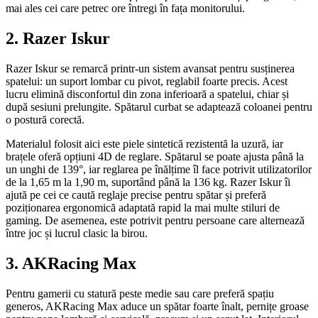
mai ales cei care petrec ore întregi în fața monitorului.
2. Razer Iskur
Razer Iskur se remarcă printr-un sistem avansat pentru susținerea
spatelui: un suport lombar cu pivot, reglabil foarte precis. Acest
lucru elimină disconfortul din zona inferioară a spatelui, chiar și
după sesiuni prelungite. Spătarul curbat se adaptează coloanei pentru
o postură corectă.
Materialul folosit aici este piele sintetică rezistentă la uzură, iar
brațele oferă opțiuni 4D de reglare. Spătarul se poate ajusta până la
un unghi de 139°, iar reglarea pe înălțime îl face potrivit utilizatorilor
de la 1,65 m la 1,90 m, suportând până la 136 kg. Razer Iskur îi
ajută pe cei ce caută reglaje precise pentru spătar și preferă
poziționarea ergonomică adaptată rapid la mai multe stiluri de
gaming. De asemenea, este potrivit pentru persoane care alternează
între joc și lucrul clasic la birou.
3. AKRacing Max
Pentru gamerii cu statură peste medie sau care preferă spațiu
generos, AKRacing Max aduce un spătar foarte înalt, pernițe groase