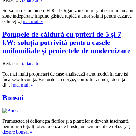
Redactor:
tatiana.tuta
Sursa foto: Containere FDC. I Organizarea unui șantier ori munca în
zone îndepărtate impune găsirea rapidă a unor soluții pentru cazarea
echipe[...]
mai mult »
Pompele de căldură cu puteri de 5 și 7
kW: soluția potrivită pentru casele
unifamiliale și proiectele de modernizare
Redactor:
tatiana.tuta
Tot mai mulți proprietari de case analizează atent modul în care își
încălzesc locuința. Facturile la energie, confortul zilnic și dorința
d[...]
mai mult »
Bonsai
Frumusețea și delicatețea florilor și a plantelor a devenit fascinantă
pentru noi toți. Îți oferă o oază de liniște, un sentiment de relaxa[...]
despre bonsai »