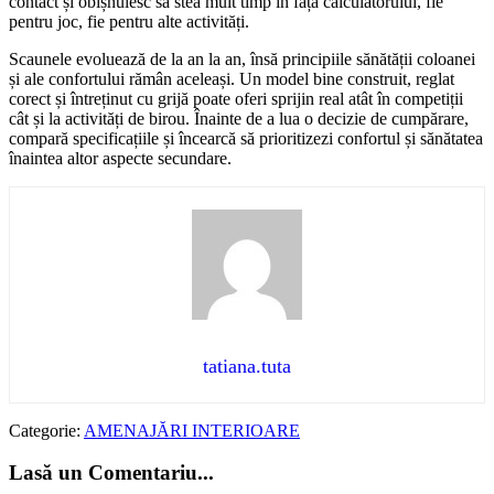
contact și obișnuiesc să stea mult timp în fața calculatorului, fie
pentru joc, fie pentru alte activități.
Scaunele evoluează de la an la an, însă principiile sănătății coloanei
și ale confortului rămân aceleași. Un model bine construit, reglat
corect și întreținut cu grijă poate oferi sprijin real atât în competiții
cât și la activități de birou. Înainte de a lua o decizie de cumpărare,
compară specificațiile și încearcă să prioritizezi confortul și sănătatea
înaintea altor aspecte secundare.
tatiana.tuta
Categorie:
AMENAJĂRI INTERIOARE
Lasă un Comentariu...