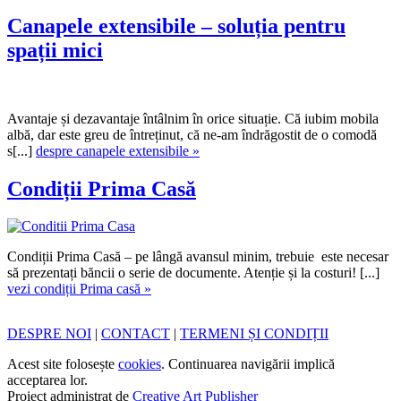
Canapele extensibile – soluția pentru
spații mici
Avantaje și dezavantaje întâlnim în orice situație. Că iubim mobila
albă, dar este greu de întreținut, că ne-am îndrăgostit de o comodă
s[...]
despre canapele extensibile »
Condiții Prima Casă
Condiții Prima Casă – pe lângă avansul minim, trebuie este necesar
să prezentați băncii o serie de documente. Atenție și la costuri! [...]
vezi condiții Prima casă »
DESPRE NOI
|
CONTACT
|
TERMENI ȘI CONDIȚII
Acest site folosește
cookies
. Continuarea navigării implică
acceptarea lor.
Proiect administrat de
Creative Art Publisher