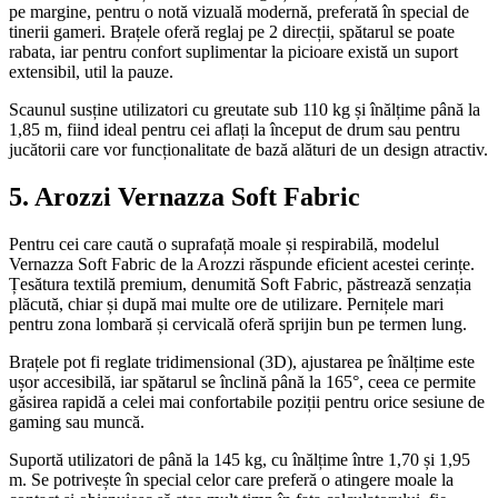
pe margine, pentru o notă vizuală modernă, preferată în special de
tinerii gameri. Brațele oferă reglaj pe 2 direcții, spătarul se poate
rabata, iar pentru confort suplimentar la picioare există un suport
extensibil, util la pauze.
Scaunul susține utilizatori cu greutate sub 110 kg și înălțime până la
1,85 m, fiind ideal pentru cei aflați la început de drum sau pentru
jucătorii care vor funcționalitate de bază alături de un design atractiv.
5. Arozzi Vernazza Soft Fabric
Pentru cei care caută o suprafață moale și respirabilă, modelul
Vernazza Soft Fabric de la Arozzi răspunde eficient acestei cerințe.
Țesătura textilă premium, denumită Soft Fabric, păstrează senzația
plăcută, chiar și după mai multe ore de utilizare. Pernițele mari
pentru zona lombară și cervicală oferă sprijin bun pe termen lung.
Brațele pot fi reglate tridimensional (3D), ajustarea pe înălțime este
ușor accesibilă, iar spătarul se înclină până la 165°, ceea ce permite
găsirea rapidă a celei mai confortabile poziții pentru orice sesiune de
gaming sau muncă.
Suportă utilizatori de până la 145 kg, cu înălțime între 1,70 și 1,95
m. Se potrivește în special celor care preferă o atingere moale la