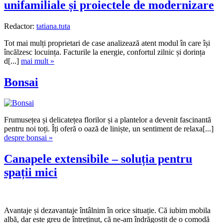
unifamiliale și proiectele de modernizare
Redactor:
tatiana.tuta
Tot mai mulți proprietari de case analizează atent modul în care își
încălzesc locuința. Facturile la energie, confortul zilnic și dorința
d[...]
mai mult »
Bonsai
Frumusețea și delicatețea florilor și a plantelor a devenit fascinantă
pentru noi toți. Îți oferă o oază de liniște, un sentiment de relaxa[...]
despre bonsai »
Canapele extensibile – soluția pentru
spații mici
Avantaje și dezavantaje întâlnim în orice situație. Că iubim mobila
albă, dar este greu de întreținut, că ne-am îndrăgostit de o comodă