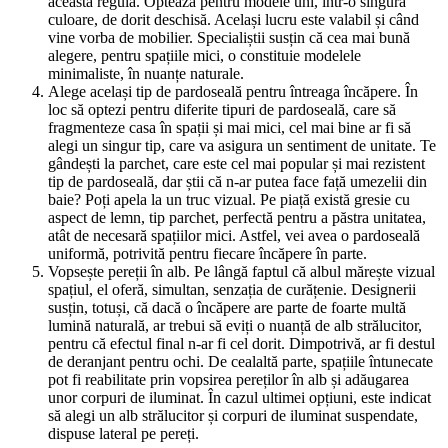
această regulă. Optează pentru modele uni, într-o singură
culoare, de dorit deschisă. Același lucru este valabil și când
vine vorba de mobilier. Specialiștii susțin că cea mai bună
alegere, pentru spațiile mici, o constituie modelele
minimaliste, în nuanțe naturale.
Alege același tip de pardoseală pentru întreaga încăpere. În
loc să optezi pentru diferite tipuri de pardoseală, care să
fragmenteze casa în spații și mai mici, cel mai bine ar fi să
alegi un singur tip, care va asigura un sentiment de unitate. Te
gândești la parchet, care este cel mai popular și mai rezistent
tip de pardoseală, dar știi că n-ar putea face față umezelii din
baie? Poți apela la un truc vizual. Pe piață există gresie cu
aspect de lemn, tip parchet, perfectă pentru a păstra unitatea,
atât de necesară spațiilor mici. Astfel, vei avea o pardoseală
uniformă, potrivită pentru fiecare încăpere în parte.
Vopsește pereții în alb. Pe lângă faptul că albul mărește vizual
spațiul, el oferă, simultan, senzația de curățenie. Designerii
susțin, totuși, că dacă o încăpere are parte de foarte multă
lumină naturală, ar trebui să eviți o nuanță de alb strălucitor,
pentru că efectul final n-ar fi cel dorit. Dimpotrivă, ar fi destul
de deranjant pentru ochi. De cealaltă parte, spațiile întunecate
pot fi reabilitate prin vopsirea pereților în alb și adăugarea
unor corpuri de iluminat. În cazul ultimei opțiuni, este indicat
să alegi un alb strălucitor și corpuri de iluminat suspendate,
dispuse lateral pe pereți.