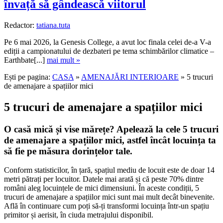
învață să gândească viitorul
Redactor:
tatiana.tuta
Pe 6 mai 2026, la Genesis College, a avut loc finala celei de-a V-a
ediții a campionatului de dezbateri pe tema schimbărilor climatice –
Earthbate[...]
mai mult »
Ești pe pagina:
CASA
»
AMENAJĂRI INTERIOARE
» 5 trucuri
de amenajare a spațiilor mici
5 trucuri de amenajare a spațiilor mici
O casă mică și vise mărețe? Apelează la cele 5 trucuri
de amenajare a spațiilor mici, astfel încât locuința ta
să fie pe măsura dorințelor tale.
Conform statisticilor, în țară, spațiul mediu de locuit este de doar 14
metri pătrați per locuitor. Datele mai arată și că peste 70% dintre
români aleg locuințele de mici dimensiuni. În aceste condiții, 5
trucuri de amenajare a spațiilor mici sunt mai mult decât binevenite.
Află în continuare cum poți să-ți transformi locuința într-un spațiu
primitor și aerisit, în ciuda metrajului disponibil.