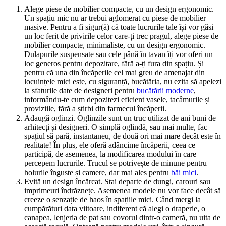
Alege piese de mobilier compacte, cu un design ergonomic.
Un spațiu mic nu ar trebui aglomerat cu piese de mobilier
masive. Pentru a fi sigur(ă) că toate lucrurile tale își vor găsi
un loc ferit de privirile celor care-ți trec pragul, alege piese de
mobilier compacte, minimaliste, cu un design ergonomic.
Dulapurile suspensate sau cele până în tavan îți vor oferi un
loc generos pentru depozitare, fără a-ți fura din spațiu. Și
pentru că una din încăperile cel mai greu de amenajat din
locuințele mici este, cu siguranță, bucătăria, nu ezita să apelezi
la sfaturile date de designeri pentru
bucătării moderne
,
informându-te cum depozitezi eficient vasele, tacâmurile și
proviziile, fără a știrbi din farmecul încăperii.
Adaugă oglinzi. Oglinzile sunt un truc utilizat de ani buni de
arhitecți și designeri. O simplă oglindă, sau mai multe, fac
spațiul să pară, instantaneu, de două ori mai mare decât este în
realitate! În plus, ele oferă adâncime încăperii, ceea ce
participă, de asemenea, la modificarea modului în care
percepem lucrurile. Trucul se potrivește de minune pentru
holurile înguste și camere, dar mai ales pentru
băi mici
.
Evită un design încărcat. Stai departe de dungi, carouri sau
imprimeuri îndrăznețe. Asemenea modele nu vor face decât să
creeze o senzație de haos în spațiile mici. Când mergi la
cumpărături data viitoare, indiferent că alegi o draperie, o
canapea, lenjeria de pat sau covorul dintr-o cameră, nu uita de