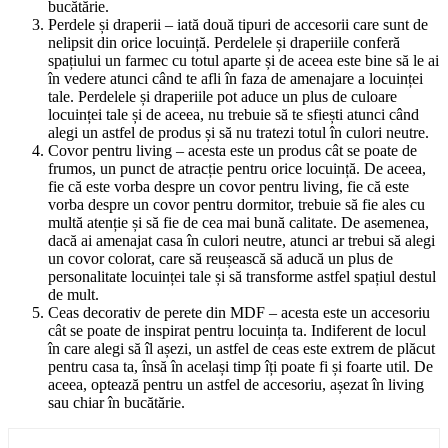
bucătărie.
Perdele și draperii – iată două tipuri de accesorii care sunt de
nelipsit din orice locuință. Perdelele și draperiile conferă
spațiului un farmec cu totul aparte și de aceea este bine să le ai
în vedere atunci când te afli în faza de amenajare a locuinței
tale. Perdelele și draperiile pot aduce un plus de culoare
locuinței tale și de aceea, nu trebuie să te sfiești atunci când
alegi un astfel de produs și să nu tratezi totul în culori neutre.
Covor pentru living – acesta este un produs cât se poate de
frumos, un punct de atracție pentru orice locuință. De aceea,
fie că este vorba despre un covor pentru living, fie că este
vorba despre un covor pentru dormitor, trebuie să fie ales cu
multă atenție și să fie de cea mai bună calitate. De asemenea,
dacă ai amenajat casa în culori neutre, atunci ar trebui să alegi
un covor colorat, care să reușească să aducă un plus de
personalitate locuinței tale și să transforme astfel spațiul destul
de mult.
Ceas decorativ de perete din MDF – acesta este un accesoriu
cât se poate de inspirat pentru locuința ta. Indiferent de locul
în care alegi să îl așezi, un astfel de ceas este extrem de plăcut
pentru casa ta, însă în același timp îți poate fi și foarte util. De
aceea, optează pentru un astfel de accesoriu, așezat în living
sau chiar în bucătărie.