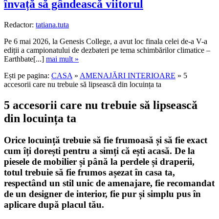
învață să gândească viitorul
Redactor:
tatiana.tuta
Pe 6 mai 2026, la Genesis College, a avut loc finala celei de-a V-a
ediții a campionatului de dezbateri pe tema schimbărilor climatice –
Earthbate[...]
mai mult »
Ești pe pagina:
CASA
»
AMENAJĂRI INTERIOARE
» 5
accesorii care nu trebuie să lipsească din locuința ta
5 accesorii care nu trebuie să lipsească
din locuința ta
Orice locuință trebuie să fie frumoasă și să fie exact
cum îți dorești pentru a simți că ești acasă. De la
piesele de mobilier și până la perdele și draperii,
totul trebuie să fie frumos așezat în casa ta,
respectând un stil unic de amenajare, fie recomandat
de un designer de interior, fie pur și simplu pus în
aplicare după placul tău.