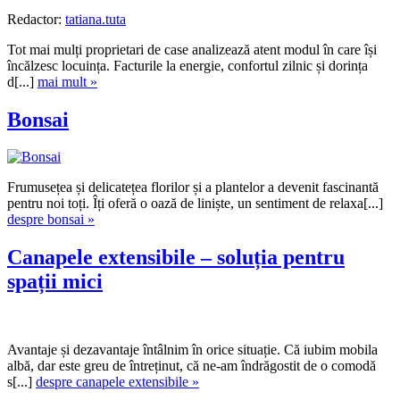
Redactor:
tatiana.tuta
Tot mai mulți proprietari de case analizează atent modul în care își
încălzesc locuința. Facturile la energie, confortul zilnic și dorința
d[...]
mai mult »
Bonsai
Frumusețea și delicatețea florilor și a plantelor a devenit fascinantă
pentru noi toți. Îți oferă o oază de liniște, un sentiment de relaxa[...]
despre bonsai »
Canapele extensibile – soluția pentru
spații mici
Avantaje și dezavantaje întâlnim în orice situație. Că iubim mobila
albă, dar este greu de întreținut, că ne-am îndrăgostit de o comodă
s[...]
despre canapele extensibile »