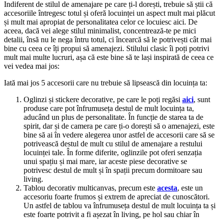
Indiferent de stilul de amenajare pe care ți-l dorești, trebuie să știi că
accesoriile întregesc totul și oferă locuinței un aspect mult mai plăcut
și mult mai apropiat de personalitatea celor ce locuiesc aici. De
aceea, dacă vei alege stilul minimalist, concentrează-te pe mici
detalii, însă nu le nega întru totul, ci încearcă să le potrivești cât mai
bine cu ceea ce îți propui să amenajezi. Stilului clasic îi poți potrivi
mult mai multe lucruri, așa că este bine să te lași inspirată de ceea ce
vei vedea mai jos:
Iată mai jos 5 accesorii care nu trebuie să lipsească din locuința ta:
Oglinzi și stickere decorative, pe care le poți regăsi
aici
, sunt
produse care pot înfrumuseța destul de mult locuința ta,
aducând un plus de personalitate. În funcție de starea ta de
spirit, dar și de camera pe care ți-o dorești să o amenajezi, este
bine să ai în vedere alegerea unor astfel de accesorii care să se
potrivească destul de mult cu stilul de amenajare a restului
locuinței tale. În forme diferite, oglinzile pot oferi senzația
unui spațiu și mai mare, iar aceste piese decorative se
potrivesc destul de mult și în spații precum dormitoare sau
living.
Tablou decorativ multicanvas, precum este
acesta
, este un
accesoriu foarte frumos și extrem de apreciat de cunoscători.
Un astfel de tablou va înfrumuseța destul de mult locuința ta și
este foarte potrivit a fi așezat în living, pe hol sau chiar în