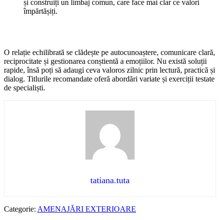
și construiți un limbaj comun, care face mai clar ce valori
împărtășiți.
O relație echilibrată se clădește pe autocunoaștere, comunicare clară,
reciprocitate și gestionarea conștientă a emoțiilor. Nu există soluții
rapide, însă poți să adaugi ceva valoros zilnic prin lectură, practică și
dialog. Titlurile recomandate oferă abordări variate și exerciții testate
de specialiști.
tatiana.tuta
Categorie:
AMENAJĂRI EXTERIOARE