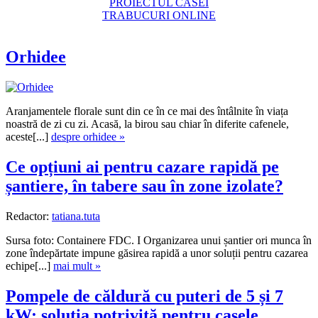
PROIECTUL CASEI
TRABUCURI ONLINE
Orhidee
Aranjamentele florale sunt din ce în ce mai des întâlnite în viața
noastră de zi cu zi. Acasă, la birou sau chiar în diferite cafenele,
aceste[...]
despre orhidee »
Ce opțiuni ai pentru cazare rapidă pe
șantiere, în tabere sau în zone izolate?
Redactor:
tatiana.tuta
Sursa foto: Containere FDC. I Organizarea unui șantier ori munca în
zone îndepărtate impune găsirea rapidă a unor soluții pentru cazarea
echipe[...]
mai mult »
Pompele de căldură cu puteri de 5 și 7
kW: soluția potrivită pentru casele