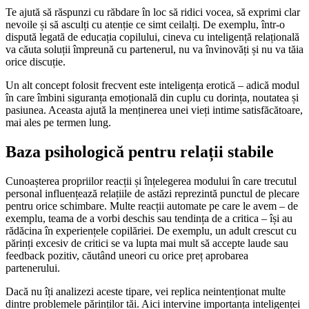
Te ajută să răspunzi cu răbdare în loc să ridici vocea, să exprimi clar
nevoile și să asculți cu atenție ce simt ceilalți. De exemplu, într-o
dispută legată de educația copilului, cineva cu inteligență relațională
va căuta soluții împreună cu partenerul, nu va învinovăți și nu va tăia
orice discuție.
Un alt concept folosit frecvent este inteligența erotică – adică modul
în care îmbini siguranța emoțională din cuplu cu dorința, noutatea și
pasiunea. Aceasta ajută la menținerea unei vieți intime satisfăcătoare,
mai ales pe termen lung.
Baza psihologică pentru relații stabile
Cunoașterea propriilor reacții și înțelegerea modului în care trecutul
personal influențează relațiile de astăzi reprezintă punctul de plecare
pentru orice schimbare. Multe reacții automate pe care le avem – de
exemplu, teama de a vorbi deschis sau tendința de a critica – își au
rădăcina în experiențele copilăriei. De exemplu, un adult crescut cu
părinți excesiv de critici se va lupta mai mult să accepte laude sau
feedback pozitiv, căutând uneori cu orice preț aprobarea
partenerului.
Dacă nu îți analizezi aceste tipare, vei replica neintenționat multe
dintre problemele părinților tăi. Aici intervine importanța inteligenței