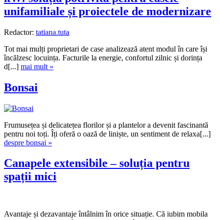
unifamiliale și proiectele de modernizare
Redactor:
tatiana.tuta
Tot mai mulți proprietari de case analizează atent modul în care își
încălzesc locuința. Facturile la energie, confortul zilnic și dorința
d[...]
mai mult »
Bonsai
Frumusețea și delicatețea florilor și a plantelor a devenit fascinantă
pentru noi toți. Îți oferă o oază de liniște, un sentiment de relaxa[...]
despre bonsai »
Canapele extensibile – soluția pentru
spații mici
Avantaje și dezavantaje întâlnim în orice situație. Că iubim mobila