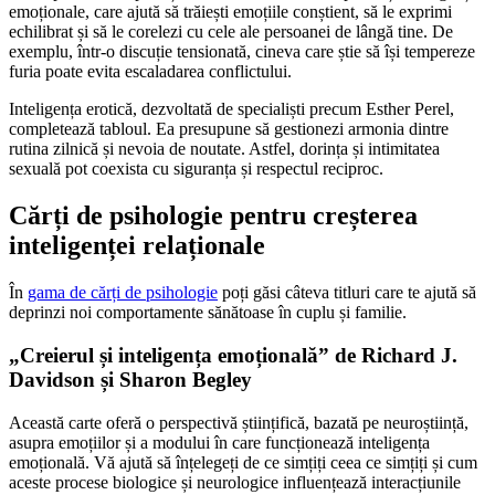
emoționale, care ajută să trăiești emoțiile conștient, să le exprimi
echilibrat și să le corelezi cu cele ale persoanei de lângă tine. De
exemplu, într-o discuție tensionată, cineva care știe să își tempereze
furia poate evita escaladarea conflictului.
Inteligența erotică, dezvoltată de specialiști precum Esther Perel,
completează tabloul. Ea presupune să gestionezi armonia dintre
rutina zilnică și nevoia de noutate. Astfel, dorința și intimitatea
sexuală pot coexista cu siguranța și respectul reciproc.
Cărți de psihologie pentru creșterea
inteligenței relaționale
În
gama de cărți de psihologie
poți găsi câteva titluri care te ajută să
deprinzi noi comportamente sănătoase în cuplu și familie.
„Creierul și inteligența emoțională” de Richard J.
Davidson și Sharon Begley
Această carte oferă o perspectivă științifică, bazată pe neuroștiință,
asupra emoțiilor și a modului în care funcționează inteligența
emoțională. Vă ajută să înțelegeți de ce simțiți ceea ce simțiți și cum
aceste procese biologice și neurologice influențează interacțiunile