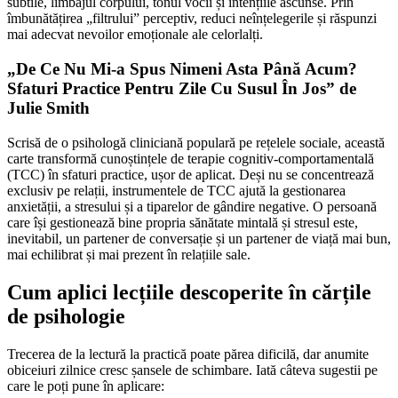
subtile, limbajul corpului, tonul vocii și intențiile ascunse. Prin
îmbunătățirea „filtrului” perceptiv, reduci neînțelegerile și răspunzi
mai adecvat nevoilor emoționale ale celorlalți.
„De Ce Nu Mi-a Spus Nimeni Asta Până Acum?
Sfaturi Practice Pentru Zile Cu Susul În Jos” de
Julie Smith
Scrisă de o psihologă cliniciană populară pe rețelele sociale, această
carte transformă cunoștințele de terapie cognitiv-comportamentală
(TCC) în sfaturi practice, ușor de aplicat. Deși nu se concentrează
exclusiv pe relații, instrumentele de TCC ajută la gestionarea
anxietății, a stresului și a tiparelor de gândire negative. O persoană
care își gestionează bine propria sănătate mintală și stresul este,
inevitabil, un partener de conversație și un partener de viață mai bun,
mai echilibrat și mai prezent în relațiile sale.
Cum aplici lecțiile descoperite în cărțile
de psihologie
Trecerea de la lectură la practică poate părea dificilă, dar anumite
obiceiuri zilnice cresc șansele de schimbare. Iată câteva sugestii pe
care le poți pune în aplicare: