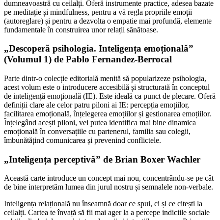
dumneavoastră cu ceilalți. Oferă instrumente practice, adesea bazate
pe meditație și mindfulness, pentru a vă regla propriile emoții
(autoreglare) și pentru a dezvolta o empatie mai profundă, elemente
fundamentale în construirea unor relații sănătoase.
„Descoperă psihologia. Inteligența emoțională”
(Volumul 1) de Pablo Fernandez-Berrocal
Parte dintr-o colecție editorială menită să popularizeze psihologia,
acest volum este o introducere accesibilă și structurată în conceptul
de inteligență emoțională (IE). Este ideală ca punct de plecare. Oferă
definiții clare ale celor patru piloni ai IE: percepția emoțiilor,
facilitarea emoțională, înțelegerea emoțiilor și gestionarea emoțiilor.
Înțelegând acești piloni, vei putea identifica mai bine dinamica
emoțională în conversațiile cu partenerul, familia sau colegii,
îmbunătățind comunicarea și prevenind conflictele.
„Inteligența perceptivă” de Brian Boxer Wachler
Această carte introduce un concept mai nou, concentrându-se pe cât
de bine interpretăm lumea din jurul nostru și semnalele non-verbale.
Inteligența relațională nu înseamnă doar ce spui, ci și ce citești la
ceilalți. Cartea te învață să fii mai ager la a percepe indiciile sociale