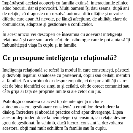
împărtășești același acoperiș cu familia extinsă, interacțiunile zilnice
aduc bucurii, dar și provocări. Mulți oameni își dau seama, după ani
de relație, că dragostea nu rezolvă automat dificultățile și nevoile
diferite care apar. Ai nevoie, pe lângă afecțiune, de abilități clare de
comunicare, adaptare și gestionare a conflictelor.
În acest articol vei descoperi ce înseamnă cu adevărat inteligența
relațională și care sunt acele cărți de psihologie care te pot ajuta să îți
îmbunătățești viața în cuplu și în familie.
Ce presupune inteligența relațională?
Inteligența relațională se referă la modul în care construiești, păstrezi
și dezvolți legături sănătoase cu partenerul, copiii sau ceilalți membri
ai familiei. Nu vorbim doar despre empatie, ci despre abilități clare:
cât de bine identifici ce simți tu și ceilalți, cât de corect comunici sau
câtă grijă ai față de propriile limite și ale celor din jur.
Psihologii consideră că acest tip de inteligență include
autocunoaștere, gestionare conștientă a emoțiilor, deschidere la
dialog, încredere și abordări practice când apar divergențe. Lipsa
acestor deprinderi duce la neînțelegeri și tensiuni, iar relația devine
greu de gestionat. În schimb, dacă lucrezi constant la dezvoltarea
acestora, obții mai mult echilibru în familie sau în cuplu.