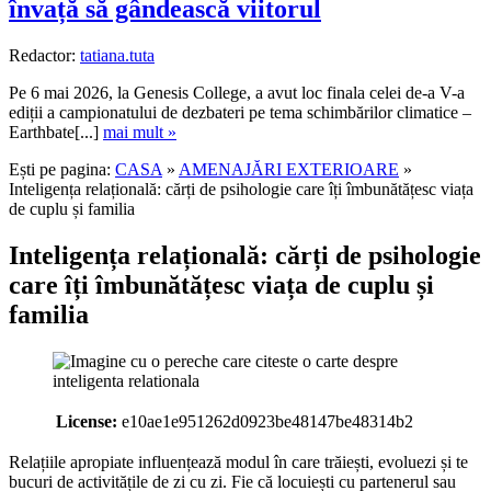
învață să gândească viitorul
Redactor:
tatiana.tuta
Pe 6 mai 2026, la Genesis College, a avut loc finala celei de-a V-a
ediții a campionatului de dezbateri pe tema schimbărilor climatice –
Earthbate[...]
mai mult »
Ești pe pagina:
CASA
»
AMENAJĂRI EXTERIOARE
»
Inteligența relațională: cărți de psihologie care îți îmbunătățesc viața
de cuplu și familia
Inteligența relațională: cărți de psihologie
care îți îmbunătățesc viața de cuplu și
familia
License:
e10ae1e951262d0923be48147be48314b2
Relațiile apropiate influențează modul în care trăiești, evoluezi și te
bucuri de activitățile de zi cu zi. Fie că locuiești cu partenerul sau