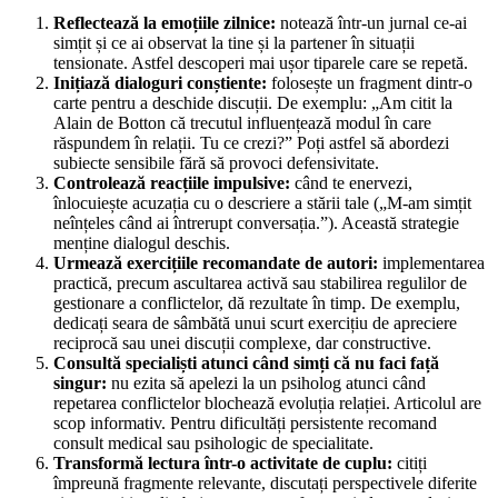
Reflectează la emoțiile zilnice:
notează într-un jurnal ce-ai
simțit și ce ai observat la tine și la partener în situații
tensionate. Astfel descoperi mai ușor tiparele care se repetă.
Inițiază dialoguri conștiente:
folosește un fragment dintr-o
carte pentru a deschide discuții. De exemplu: „Am citit la
Alain de Botton că trecutul influențează modul în care
răspundem în relații. Tu ce crezi?” Poți astfel să abordezi
subiecte sensibile fără să provoci defensivitate.
Controlează reacțiile impulsive:
când te enervezi,
înlocuiește acuzația cu o descriere a stării tale („M-am simțit
neînțeles când ai întrerupt conversația.”). Această strategie
menține dialogul deschis.
Urmează exercițiile recomandate de autori:
implementarea
practică, precum ascultarea activă sau stabilirea regulilor de
gestionare a conflictelor, dă rezultate în timp. De exemplu,
dedicați seara de sâmbătă unui scurt exercițiu de apreciere
reciprocă sau unei discuții complexe, dar constructive.
Consultă specialiști atunci când simți că nu faci față
singur:
nu ezita să apelezi la un psiholog atunci când
repetarea conflictelor blochează evoluția relației. Articolul are
scop informativ. Pentru dificultăți persistente recomand
consult medical sau psihologic de specialitate.
Transformă lectura într-o activitate de cuplu:
citiți
împreună fragmente relevante, discutați perspectivele diferite