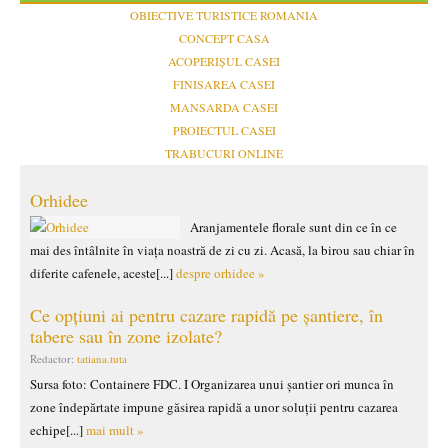
OBIECTIVE TURISTICE ROMANIA
CONCEPT CASA
ACOPERIȘUL CASEI
FINISAREA CASEI
MANSARDA CASEI
PROIECTUL CASEI
TRABUCURI ONLINE
Orhidee
Aranjamentele florale sunt din ce în ce
mai des întâlnite în viața noastră de zi cu zi. Acasă, la birou sau chiar în
diferite cafenele, aceste[...]
despre orhidee »
Ce opțiuni ai pentru cazare rapidă pe șantiere, în
tabere sau în zone izolate?
Redactor:
tatiana.tuta
Sursa foto: Containere FDC. I Organizarea unui șantier ori munca în
zone îndepărtate impune găsirea rapidă a unor soluții pentru cazarea
echipe[...]
mai mult »