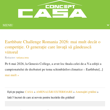
Earthbate Challenge Romania 2026: mai mult decât o
competiție. O generație care învață să gândească
viitorul
Redactor:
tatiana.tuta
Pe 6 mai 2026, la Genesis College, a avut loc finala celei de-a V-a ediții a
campionatului de dezbateri pe tema schimbărilor climatice – Earthbate[...]
mai mult »
Ești pe pagina:
CASA
»
AMENAJĂRI EXTERIOARE
»
Amenajări grădini
»
Iată 5 lucruri de care ai nevoie pentru lucrările din grădină!