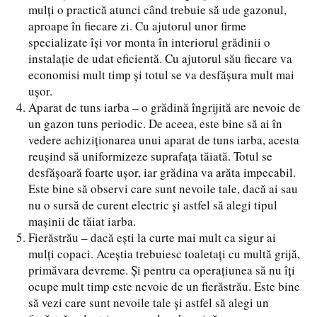
mulți o practică atunci când trebuie să ude gazonul,
aproape în fiecare zi. Cu ajutorul unor firme
specializate își vor monta în interiorul grădinii o
instalație de udat eficientă. Cu ajutorul său fiecare va
economisi mult timp și totul se va desfășura mult mai
ușor.
Aparat de tuns iarba – o grădină îngrijită are nevoie de
un gazon tuns periodic. De aceea, este bine să ai în
vedere achiziționarea unui aparat de tuns iarba, acesta
reușind să uniformizeze suprafața tăiată. Totul se
desfășoară foarte ușor, iar grădina va arăta impecabil.
Este bine să observi care sunt nevoile tale, dacă ai sau
nu o sursă de curent electric și astfel să alegi tipul
mașinii de tăiat iarba.
Fierăstrău – dacă ești la curte mai mult ca sigur ai
mulți copaci. Aceștia trebuiesc toaletați cu multă grijă,
primăvara devreme. Și pentru ca operațiunea să nu îți
ocupe mult timp este nevoie de un fierăstrău. Este bine
să vezi care sunt nevoile tale și astfel să alegi un