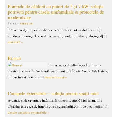
Pompele de căldură cu puteri de 5 și 7 kW: soluția
potrivită pentru casele unifamiliale și proiectele de
modernizare
Redactor:
tatiana.tuta
Tot mai mulți proprietari de case analizează atent modul în care își
încălzesc locuința. Facturile la energie, confortul zilnic și dorința d[...]
mai mult »
Bonsai
Frumusețea și delicatețea florilor și a
plantelor a devenit fascinantă pentru noi toți. Îți oferă o oază de liniște,
un sentiment de relaxa[...]
despre bonsai »
Canapele extensibile – soluția pentru spații mici
Avantaje și dezavantaje întâlnim în orice situație. Că iubim mobila
albă, dar este greu de întreținut, că ne-am îndrăgostit de o comodă s[...]
despre canapele extensibile »