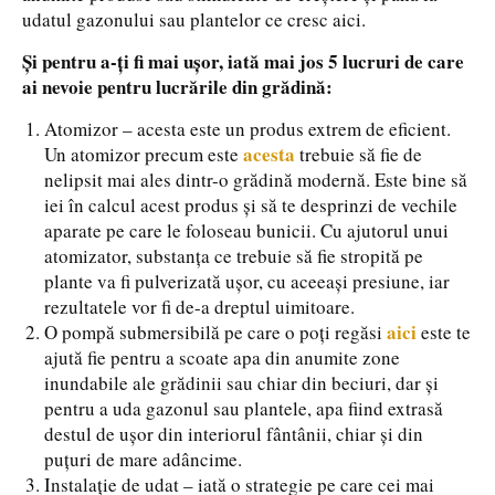
udatul gazonului sau plantelor ce cresc aici.
Și pentru a-ți fi mai ușor, iată mai jos 5 lucruri de care
ai nevoie pentru lucrările din grădină:
Atomizor – acesta este un produs extrem de eficient.
acesta
Un atomizor precum este
trebuie să fie de
nelipsit mai ales dintr-o grădină modernă. Este bine să
iei în calcul acest produs și să te desprinzi de vechile
aparate pe care le foloseau bunicii. Cu ajutorul unui
atomizator, substanța ce trebuie să fie stropită pe
plante va fi pulverizată ușor, cu aceeași presiune, iar
rezultatele vor fi de-a dreptul uimitoare.
aici
O pompă submersibilă pe care o poți regăsi
este te
ajută fie pentru a scoate apa din anumite zone
inundabile ale grădinii sau chiar din beciuri, dar și
pentru a uda gazonul sau plantele, apa fiind extrasă
destul de ușor din interiorul fântânii, chiar și din
puțuri de mare adâncime.
Instalație de udat – iată o strategie pe care cei mai