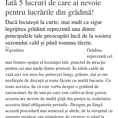
Iată 5 lucruri de care ai nevoie
pentru lucrările din grădină!
Dacă locuiești la curte, mai mult ca sigur
îngrijirea grădinii reprezintă una dintre
principalele tale preocupări încă de la sosirea
sezonului cald și până toamna târziu.
Grădina
reprezintă cel
mai frumos spațiu al locuinței tale, punctul de atracție
pentru cei mai mulți dintre prieteni. În zilele calde de
vară aici vor avea loc petreceri lungi, grătare, dar și ore
nesfârșite de discuții și toate făcute cu multă bucurie. Cu
toate acestea, fie că este vorba despre o grădină de
zarzavaturi, fie de una pe care este cultivat doar gazon,
aceasta are nevoie de multă grijă din partea ta, toaletarea
acesteia fiind obligatoriu periodic. Desigur, pe lângă
această procedură mai urmează și altele, de la stropitul cu
anumite produse sau stimulente de creștere și până la