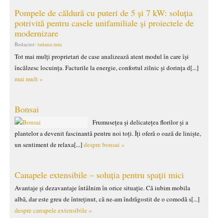
Pompele de căldură cu puteri de 5 și 7 kW: soluția
potrivită pentru casele unifamiliale și proiectele de
modernizare
Redactor:
tatiana.tuta
Tot mai mulți proprietari de case analizează atent modul în care își
încălzesc locuința. Facturile la energie, confortul zilnic și dorința d[...]
mai mult »
Bonsai
Frumusețea și delicatețea florilor și a
plantelor a devenit fascinantă pentru noi toți. Îți oferă o oază de liniște,
un sentiment de relaxa[...]
despre bonsai »
Canapele extensibile – soluția pentru spații mici
Avantaje și dezavantaje întâlnim în orice situație. Că iubim mobila
albă, dar este greu de întreținut, că ne-am îndrăgostit de o comodă s[...]
despre canapele extensibile »