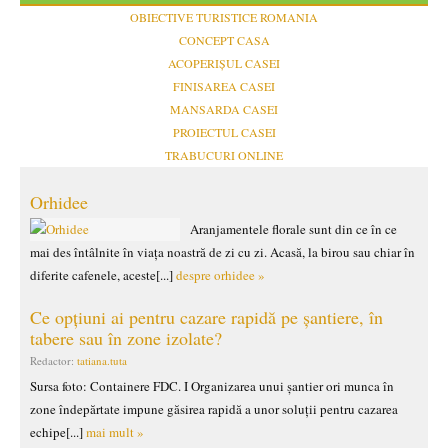
OBIECTIVE TURISTICE ROMANIA
CONCEPT CASA
ACOPERIȘUL CASEI
FINISAREA CASEI
MANSARDA CASEI
PROIECTUL CASEI
TRABUCURI ONLINE
Orhidee
Aranjamentele florale sunt din ce în ce
mai des întâlnite în viața noastră de zi cu zi. Acasă, la birou sau chiar în
diferite cafenele, aceste[...]
despre orhidee »
Ce opțiuni ai pentru cazare rapidă pe șantiere, în
tabere sau în zone izolate?
Redactor:
tatiana.tuta
Sursa foto: Containere FDC. I Organizarea unui șantier ori munca în
zone îndepărtate impune găsirea rapidă a unor soluții pentru cazarea
echipe[...]
mai mult »