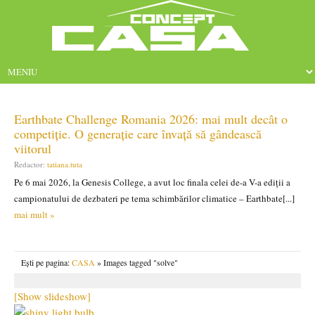
Earthbate Challenge Romania 2026: mai mult decât o
competiție. O generație care învață să gândească
viitorul
Redactor:
tatiana.tuta
Pe 6 mai 2026, la Genesis College, a avut loc finala celei de-a V-a ediții a
campionatului de dezbateri pe tema schimbărilor climatice – Earthbate[...]
mai mult »
Ești pe pagina:
CASA
» Images tagged "solve"
[Show slideshow]